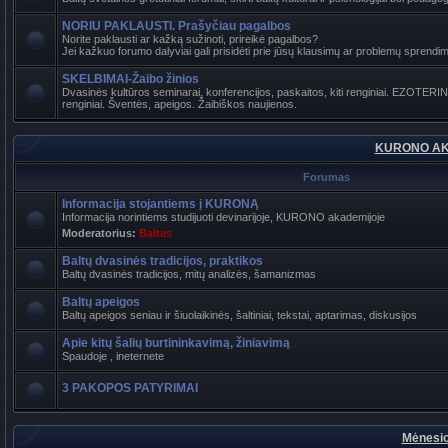
NORIU PAKLAUSTI. Prašyčiau pagalbos
Norite paklausti ar kažką sužinoti, prireikė pagalbos?
Jei kažkuo forumo dalyviai gali prisidėti prie jūsų klausimų ar problemų sprendimo
SKELBIMAI-Žaibo žinios
Dvasinės kultūros seminarai, konferencijos, paskaitos, kiti renginiai. EZOTER
renginiai. Šventės, apeigos. Žaibiškos naujienos.
KURONO AK
Forumas
Informacija stojantiems į KURONĄ
Informacija norintiems studijuoti devinarijoje, KURONO akademijoje
Moderatorius:
Baltas
Baltų dvasinės tradicijos, praktikos
Baltų dvasinės tradicijos, mitų analizės, šamanizmas
Baltų apeigos
Baltų apeigos seniau ir šiuolaikinės, šaltiniai, tekstai, aptarimas, diskusijos
Apie kitų šalių burtininkavimą, žiniavimą
Spaudoje , ineternete
3 PAKOPOS PATYRIMAI
Mėnesio