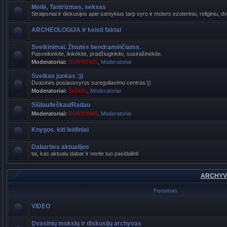
Meilė, Tantrizmas, seksas
Straipsniai ir diskusijos apie santykius tarp vyro ir moters ezoteriniu, religiniu, d
ARCHEOLOGIJA ir keisti faktai
Sveikinimai. Žinutės bendraminčiams.
Pasveikinkite, linkėkite, pradžiuginkite, susirašinėkite.
Moderatoriai:
BURTONIS
,
Moderatoriai
Sveikas juokas :))
Dvasinės pusiausvyros sureguliavimo centras:))
Moderatoriai:
Šešėlis
,
Moderatoriai
Siūlau/Ieškau/Radau
Moderatoriai:
BURTONIS
,
Moderatoriai
Knygos. kiti leidiniai
Dabarties aktualijos
tai, kas aktualu dabar ir norite tuo pasidalinti
ARCHYVA
Forumas
VIDEO
Dvasinių mokslų ir diskusijų archyvas