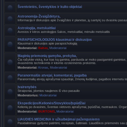
Šventvietės, šventyklos ir kulto objektai
Astronomija-Žvaigždėtyra,
Informacija ir diskusijos apie žvaigždes ir planetas, jų santykį su dvasiniu pasaul
Astrologija, metskaitliai
Avestos ir kitros astrologijos šakos, metskaitliai, mėnulio metskaitlis
PARAPSICHOLOGIJOS klausimai ir diskusijos
Klausimai ir diskusijos apie parapsichologiją
Moderatoriai:
Baltas
,
Moderatoriai
Maginių priemonių gamyba, prekyba,
Čia rašykite viską, kur kas ką gamina, parduoda ar moko pasigaminti gaminius, k
dvasinėmis technikomis ir kitomis ezoterinėmis prekėmis.
Moderatoriai:
Kronas
,
Moderatoriai
Paranormalūs atvejai, komentarai, pagalba
Paranormalių atvejų aprašymai spaudoje, žmonių liudijimai, pagalbos internetu t
Įvairenybės
Straipsniai, įdomios naujienos iš viso pasaulio
Moderatorius:
Moderatoriai
Ekspedicijos/Kelionės/Stovyklos/Įspūdžiai
Kelionių po dvasines, šventas vietoves aprašymai, įspūdžiai, nuotraukos. Organi
Moderatoriai:
BURTONIS
,
Moderatoriai
LIAUDIES MEDICINA ir užkalbėjimai pažengusiems
Pasidalinimas gydymo patirtimi, receptais, šaltiniais. Liaudiškos priemonės sau p