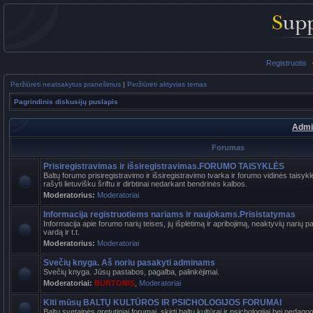
Registruotis
Peržiūrėti neatsakytus pranešimus
|
Peržiūrėti aktyvias temas
Pagrindinis diskusijų puslapis
Admi
Forumas
Prisiregistravimas ir išsiregistravimas.FORUMO TAISYKLĖS
Baltų forumo prisiregistravimo ir išsiregistravimo tvarka ir forumo vidinės tais
rašyti lietuvišku šriftu ir dirbtinai nedarkant bendrinės kalbos.
Moderatorius:
Moderatoriai
Informacija registruotiems nariams ir naujokams.Prisistatymas
Informacija apie forumo narių teises, jų išplėtimą ir apribojimą, neaktyvių narių 
vardą ir t.t.
Moderatorius:
Moderatoriai
Svečių knyga. Aš noriu pasakyti adminams
Svečių knyga. Jūsų pastabos, pagalba, palinkėjimai.
Moderatoriai:
BURTONIS
,
Moderatoriai
Kiti mūsų BALTŲ KULTŪROS IR PSICHOLOGIJOS FORUMAI
Baltų svetainės gretutiniai forumai, skirti baltų kultūrai ir psichologijai bei pedag