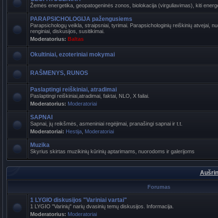
Žemės energetika, geopatogeninės zonos, biolokacija (virguliavimas), kiti energet
PARAPSICHOLOGIJA pažengusiems
Parapsichologų veikla, straipsniai, tyrimai. Parapsichologinių reiškinių atvejai,
renginiai, diskusijos, susitikimai.
Moderatorius:
Baltas
Okultiniai, ezoteriniai mokymai
RAŠMENYS, RUNOS
Paslaptingi reiškiniai, atradimai
Paslaptingi reiškiniai,atradimai, faktai, NLO, X failai.
Moderatorius:
Moderatoriai
SAPNAI
Sapnai, jų reikšmės, asmeniniai regėjimai, pranašingi sapnai ir t.t.
Moderatoriai:
Hestija
,
Moderatoriai
Muzika
Skyrius skirtas muzikinių kūrinių aptarimams, nuorodoms ir galerijoms
Aušrin
Forumas
1 LYGIO diskusijos "Variniai vartai"
1 LYGIO "Varinių" narių dvasinių temų diskusijos. Informacija.
Moderatorius:
Moderatoriai