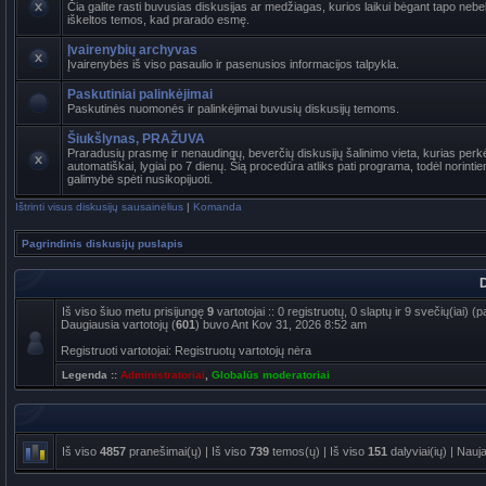
Čia galite rasti buvusias diskusijas ar medžiagas, kurios laikui bėgant tapo ne
iškeltos temos, kad prarado esmę.
Įvairenybių archyvas
Įvairenybės iš viso pasaulio ir pasenusios informacijos talpykla.
Paskutiniai palinkėjimai
Paskutinės nuomonės ir palinkėjimai buvusių diskusijų temoms.
Šiukšlynas, PRAŽUVA
Praradusių prasmę ir nenaudingų, beverčių diskusijų šalinimo vieta, kurias per
automatiškai, lygiai po 7 dienų. Šią procedūra atliks pati programa, todėl norinti
galimybė spėti nusikopijuoti.
Ištrinti visus diskusijų sausainėlius
|
Komanda
Pagrindinis diskusijų puslapis
D
Iš viso šiuo metu prisijungę
9
vartotojai :: 0 registruotų, 0 slaptų ir 9 svečių(iai)
Daugiausia vartotojų (
601
) buvo Ant Kov 31, 2026 8:52 am
Registruoti vartotojai: Registruotų vartotojų nėra
Legenda ::
Administratoriai
,
Globalūs moderatoriai
Iš viso
4857
pranešimai(ų) | Iš viso
739
temos(ų) | Iš viso
151
dalyviai(ių) | Nauj