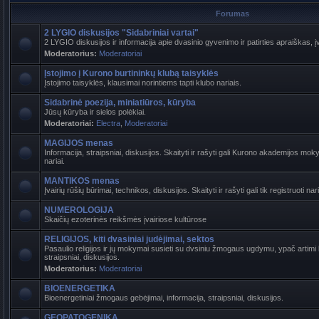
Forumas
2 LYGIO diskusijos "Sidabriniai vartai"
2 LYGIO diskusijos ir informacija apie dvasinio gyvenimo ir patirties apraiškas, į
Moderatorius:
Moderatoriai
Įstojimo į Kurono burtininkų klubą taisyklės
Įstojimo taisyklės, klausimai norintiems tapti klubo nariais.
Sidabrinė poezija, miniatiūros, kūryba
Jūsų kūryba ir sielos polėkiai.
Moderatoriai:
Electra
,
Moderatoriai
MAGIJOS menas
Informacija, straipsniai, diskusijos. Skaityti ir rašyti gali Kurono akademijos mokyt
nariai.
MANTIKOS menas
Įvairių rūšių būrimai, technikos, diskusijos. Skaityti ir rašyti gali tik registruoti nari
NUMEROLOGIJA
Skaičių ezoterinės reikšmės įvairiose kultūrose
RELIGIJOS, kiti dvasiniai judėjimai, sektos
Pasaulio religijos ir jų mokymai susieti su dvsiniu žmogaus ugdymu, ypač artimi b
straipsniai, diskusijos.
Moderatorius:
Moderatoriai
BIOENERGETIKA
Bioenergetiniai žmogaus gebėjimai, informacija, straipsniai, diskusijos.
GEOPATOGENIKA