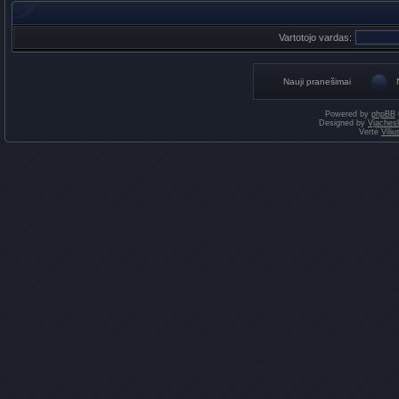
Vartotojo vardas:
Nauji pranešimai
Powered by
phpBB
Designed by
Vjaches
Vertė
Vili