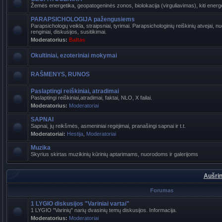
Žemės energetika, geopatogeninės zonos, biolokacija (virguliavimas), kiti energet
PARAPSICHOLOGIJA pažengusiems
Parapsichologų veikla, straipsniai, tyrimai. Parapsichologinių reiškinių atvejai,
renginiai, diskusijos, susitikimai.
Moderatorius:
Baltas
Okultiniai, ezoteriniai mokymai
RAŠMENYS, RUNOS
Paslaptingi reiškiniai, atradimai
Paslaptingi reiškiniai,atradimai, faktai, NLO, X failai.
Moderatorius:
Moderatoriai
SAPNAI
Sapnai, jų reikšmės, asmeniniai regėjimai, pranašingi sapnai ir t.t.
Moderatoriai:
Hestija
,
Moderatoriai
Muzika
Skyrius skirtas muzikinių kūrinių aptarimams, nuorodoms ir galerijoms
Aušrin
Forumas
1 LYGIO diskusijos "Variniai vartai"
1 LYGIO "Varinių" narių dvasinių temų diskusijos. Informacija.
Moderatorius:
Moderatoriai