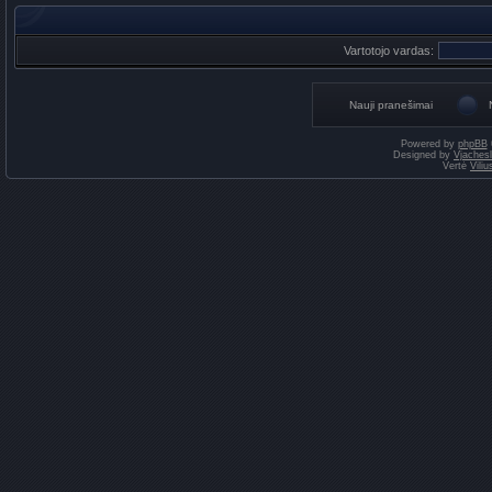
Vartotojo vardas:
Nauji pranešimai
Powered by
phpBB
Designed by
Vjaches
Vertė
Vili