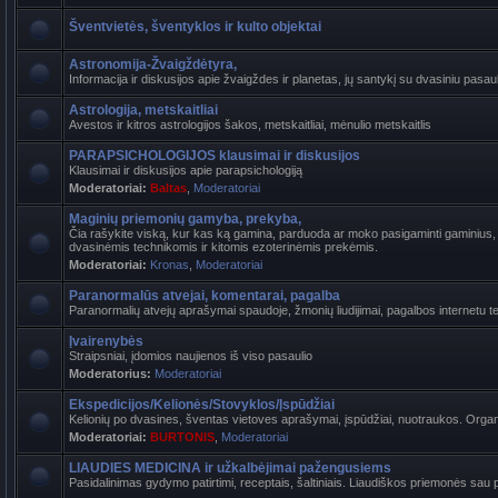
Šventvietės, šventyklos ir kulto objektai
Astronomija-Žvaigždėtyra,
Informacija ir diskusijos apie žvaigždes ir planetas, jų santykį su dvasiniu pasaul
Astrologija, metskaitliai
Avestos ir kitros astrologijos šakos, metskaitliai, mėnulio metskaitlis
PARAPSICHOLOGIJOS klausimai ir diskusijos
Klausimai ir diskusijos apie parapsichologiją
Moderatoriai:
Baltas
,
Moderatoriai
Maginių priemonių gamyba, prekyba,
Čia rašykite viską, kur kas ką gamina, parduoda ar moko pasigaminti gaminius, k
dvasinėmis technikomis ir kitomis ezoterinėmis prekėmis.
Moderatoriai:
Kronas
,
Moderatoriai
Paranormalūs atvejai, komentarai, pagalba
Paranormalių atvejų aprašymai spaudoje, žmonių liudijimai, pagalbos internetu t
Įvairenybės
Straipsniai, įdomios naujienos iš viso pasaulio
Moderatorius:
Moderatoriai
Ekspedicijos/Kelionės/Stovyklos/Įspūdžiai
Kelionių po dvasines, šventas vietoves aprašymai, įspūdžiai, nuotraukos. Organi
Moderatoriai:
BURTONIS
,
Moderatoriai
LIAUDIES MEDICINA ir užkalbėjimai pažengusiems
Pasidalinimas gydymo patirtimi, receptais, šaltiniais. Liaudiškos priemonės sau p