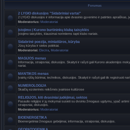
Forumas
2 LYGIO diskusijos "Sidabriniai vartai"
2 LYGIO diskusijos ir informacija apie dvasinio gyvenimo ir patirties apraiškas, į
Moderatorius:
Moderatoriai
Įstojimo į Kurono burtininkų klubą taisyklės
Įstojimo taisyklės, klausimai norintiems tapti klubo nariais.
Sidabrinė poezija, miniatiūros, kūryba
Jūsų kūryba ir sielos polėkiai.
Moderatoriai:
Electra
,
Moderatoriai
MAGIJOS menas
Informacija, straipsniai, diskusijos. Skaityti ir rašyti gali Kurono akademijos mokyt
nariai.
MANTIKOS menas
Įvairių rūšių būrimai, technikos, diskusijos. Skaityti ir rašyti gali tik registruoti nari
NUMEROLOGIJA
Skaičių ezoterinės reikšmės įvairiose kultūrose
RELIGIJOS, kiti dvasiniai judėjimai, sektos
Pasaulio religijos ir jų mokymai susieti su dvsiniu žmogaus ugdymu, ypač artimi b
straipsniai, diskusijos.
Moderatorius:
Moderatoriai
BIOENERGETIKA
Bioenergetiniai žmogaus gebėjimai, informacija, straipsniai, diskusijos.
GEOPATOGENIKA