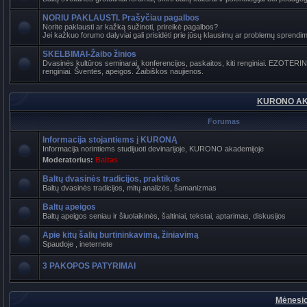
NORIU PAKLAUSTI. Prašyčiau pagalbos
Norite paklausti ar kažką sužinoti, prireikė pagalbos?
Jei kažkuo forumo dalyviai gali prisidėti prie jūsų klausimų ar problemų sprendimo
SKELBIMAI-Žaibo žinios
Dvasinės kultūros seminarai, konferencijos, paskaitos, kiti renginiai. EZOTER
renginiai. Šventės, apeigos. Žaibiškos naujienos.
KURONO AK
Forumas
Informacija stojantiems į KURONĄ
Informacija norintiems studijuoti devinarijoje, KURONO akademijoje
Moderatorius:
Baltas
Baltų dvasinės tradicijos, praktikos
Baltų dvasinės tradicijos, mitų analizės, šamanizmas
Baltų apeigos
Baltų apeigos seniau ir šiuolaikinės, šaltiniai, tekstai, aptarimas, diskusijos
Apie kitų šalių burtininkavimą, žiniavimą
Spaudoje , ineternete
3 PAKOPOS PATYRIMAI
Mėnesio