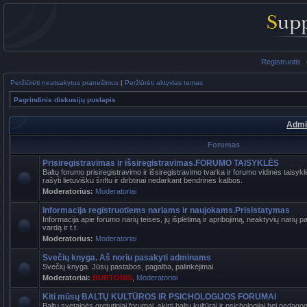
Registruotis
Peržiūrėti neatsakytus pranešimus
|
Peržiūrėti aktyvias temas
Pagrindinis diskusijų puslapis
Admi
Forumas
Prisiregistravimas ir išsiregistravimas.FORUMO TAISYKLĖS
Baltų forumo prisiregistravimo ir išsiregistravimo tvarka ir forumo vidinės tais
rašyti lietuvišku šriftu ir dirbtinai nedarkant bendrinės kalbos.
Moderatorius:
Moderatoriai
Informacija registruotiems nariams ir naujokams.Prisistatymas
Informacija apie forumo narių teises, jų išplėtimą ir apribojimą, neaktyvių narių 
vardą ir t.t.
Moderatorius:
Moderatoriai
Svečių knyga. Aš noriu pasakyti adminams
Svečių knyga. Jūsų pastabos, pagalba, palinkėjimai.
Moderatoriai:
BURTONIS
,
Moderatoriai
Kiti mūsų BALTŲ KULTŪROS IR PSICHOLOGIJOS FORUMAI
Baltų svetainės gretutiniai forumai, skirti baltų kultūrai ir psichologijai bei pedag