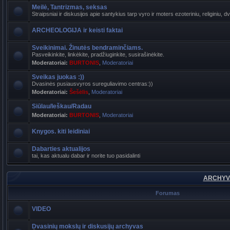
Meilė, Tantrizmas, seksas
Straipsniai ir diskusijos apie santykius tarp vyro ir moters ezoteriniu, religiniu, d
ARCHEOLOGIJA ir keisti faktai
Sveikinimai. Žinutės bendraminčiams.
Pasveikinkite, linkėkite, pradžiuginkite, susirašinėkite.
Moderatoriai:
BURTONIS
,
Moderatoriai
Sveikas juokas :))
Dvasinės pusiausvyros sureguliavimo centras:))
Moderatoriai:
Šešėlis
,
Moderatoriai
Siūlau/Ieškau/Radau
Moderatoriai:
BURTONIS
,
Moderatoriai
Knygos. kiti leidiniai
Dabarties aktualijos
tai, kas aktualu dabar ir norite tuo pasidalinti
ARCHYVA
Forumas
VIDEO
Dvasinių mokslų ir diskusijų archyvas