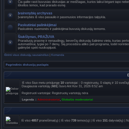
Čia galite rasti buvusias diskusijas ar medžiagas, kurios laikui bėgant tapo ne
iškeltos temos, kad prarado esmę.
Įvairenybių archyvas
Įvairenybės iš viso pasaulio ir pasenusios informacijos talpykla.
Paskutiniai palinkėjimai
Paskutinės nuomonės ir palinkėjimai buvusių diskusijų temoms.
Šiukšlynas, PRAŽUVA
Praradusių prasmę ir nenaudingų, beverčių diskusijų šalinimo vieta, kurias per
automatiškai, lygiai po 7 dienų. Šią procedūra atliks pati programa, todėl norinti
galimybė spėti nusikopijuoti.
Ištrinti visus diskusijų sausainėlius
|
Komanda
Pagrindinis diskusijų puslapis
D
Iš viso šiuo metu prisijungę
10
vartotojai :: 0 registruotų, 0 slaptų ir 10 sveč
Daugiausia vartotojų (
601
) buvo Ant Kov 31, 2026 8:52 am
Registruoti vartotojai: Registruotų vartotojų nėra
Legenda ::
Administratoriai
,
Globalūs moderatoriai
Iš viso
4857
pranešimai(ų) | Iš viso
739
temos(ų) | Iš viso
151
dalyviai(ių) | 