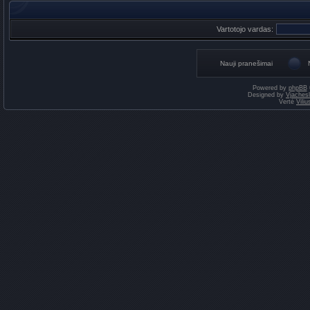
Vartotojo vardas:
Nauji pranešimai
Powered by
phpBB
Designed by
Vjaches
Vertė
Vili