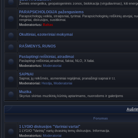
Žemės energetika, geopatogeninės zonos, biolokacija (virguliavimas), kiti energet
PARAPSICHOLOGIJA pažengusiems
Parapsichologų veikla, straipsniai, tyrimai. Parapsichologinių reiškinių atvejai,
renginiai, diskusijos, susitikimai.
Moderatorius:
Baltas
Okultiniai, ezoteriniai mokymai
RAŠMENYS, RUNOS
Paslaptingi reiškiniai, atradimai
Paslaptingi reiškiniai,atradimai, faktai, NLO, X failai.
Moderatorius:
Moderatoriai
SAPNAI
Sapnai, jų reikšmės, asmeniniai regėjimai, pranašingi sapnai ir t.t.
Moderatoriai:
Hestija
,
Moderatoriai
Muzika
Skyrius skirtas muzikinių kūrinių aptarimams, nuorodoms ir galerijoms
Aušrin
Forumas
1 LYGIO diskusijos "Variniai vartai"
1 LYGIO "Varinių" narių dvasinių temų diskusijos. Informacija.
Moderatorius:
Moderatoriai