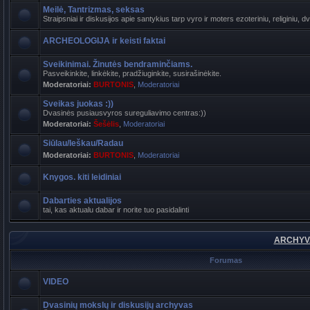
Meilė, Tantrizmas, seksas
Straipsniai ir diskusijos apie santykius tarp vyro ir moters ezoteriniu, religiniu, d
ARCHEOLOGIJA ir keisti faktai
Sveikinimai. Žinutės bendraminčiams.
Pasveikinkite, linkėkite, pradžiuginkite, susirašinėkite.
Moderatoriai:
BURTONIS
,
Moderatoriai
Sveikas juokas :))
Dvasinės pusiausvyros sureguliavimo centras:))
Moderatoriai:
Šešėlis
,
Moderatoriai
Siūlau/Ieškau/Radau
Moderatoriai:
BURTONIS
,
Moderatoriai
Knygos. kiti leidiniai
Dabarties aktualijos
tai, kas aktualu dabar ir norite tuo pasidalinti
ARCHYVA
Forumas
VIDEO
Dvasinių mokslų ir diskusijų archyvas