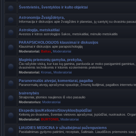
Šventvietės, šventyklos ir kulto objektai
Astronomija-Žvaigždėtyra,
Informacija ir diskusijos apie žvaigždes ir planetas, jų santykį su dvasiniu pasaul
Astrologija, metskaitliai
Avestos ir kitros astrologijos šakos, metskaitliai, mėnulio metskaitlis
PARAPSICHOLOGIJOS klausimai ir diskusijos
Klausimai ir diskusijos apie parapsichologiją
Moderatoriai:
Baltas
,
Moderatoriai
Maginių priemonių gamyba, prekyba,
Čia rašykite viską, kur kas ką gamina, parduoda ar moko pasigaminti gaminius, k
dvasinėmis technikomis ir kitomis ezoterinėmis prekėmis.
Moderatoriai:
Kronas
,
Moderatoriai
Paranormalūs atvejai, komentarai, pagalba
Paranormalių atvejų aprašymai spaudoje, žmonių liudijimai, pagalbos internetu t
Įvairenybės
Straipsniai, įdomios naujienos iš viso pasaulio
Moderatorius:
Moderatoriai
Ekspedicijos/Kelionės/Stovyklos/Įspūdžiai
Kelionių po dvasines, šventas vietoves aprašymai, įspūdžiai, nuotraukos. Organi
Moderatoriai:
BURTONIS
,
Moderatoriai
LIAUDIES MEDICINA ir užkalbėjimai pažengusiems
Pasidalinimas gydymo patirtimi, receptais, šaltiniais. Liaudiškos priemonės sau p