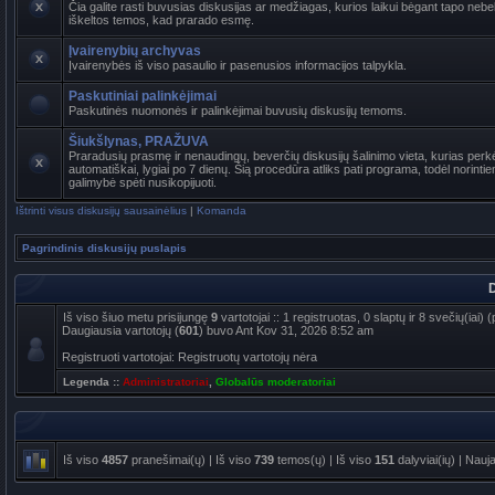
Čia galite rasti buvusias diskusijas ar medžiagas, kurios laikui bėgant tapo ne
iškeltos temos, kad prarado esmę.
Įvairenybių archyvas
Įvairenybės iš viso pasaulio ir pasenusios informacijos talpykla.
Paskutiniai palinkėjimai
Paskutinės nuomonės ir palinkėjimai buvusių diskusijų temoms.
Šiukšlynas, PRAŽUVA
Praradusių prasmę ir nenaudingų, beverčių diskusijų šalinimo vieta, kurias per
automatiškai, lygiai po 7 dienų. Šią procedūra atliks pati programa, todėl norinti
galimybė spėti nusikopijuoti.
Ištrinti visus diskusijų sausainėlius
|
Komanda
Pagrindinis diskusijų puslapis
D
Iš viso šiuo metu prisijungę
9
vartotojai :: 1 registruotas, 0 slaptų ir 8 svečių(iai
Daugiausia vartotojų (
601
) buvo Ant Kov 31, 2026 8:52 am
Registruoti vartotojai: Registruotų vartotojų nėra
Legenda ::
Administratoriai
,
Globalūs moderatoriai
Iš viso
4857
pranešimai(ų) | Iš viso
739
temos(ų) | Iš viso
151
dalyviai(ių) | Nauj