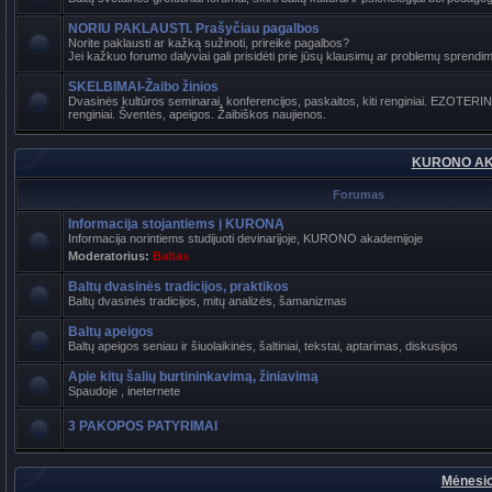
NORIU PAKLAUSTI. Prašyčiau pagalbos
Norite paklausti ar kažką sužinoti, prireikė pagalbos?
Jei kažkuo forumo dalyviai gali prisidėti prie jūsų klausimų ar problemų sprendimo
SKELBIMAI-Žaibo žinios
Dvasinės kultūros seminarai, konferencijos, paskaitos, kiti renginiai. EZOTER
renginiai. Šventės, apeigos. Žaibiškos naujienos.
KURONO AK
Forumas
Informacija stojantiems į KURONĄ
Informacija norintiems studijuoti devinarijoje, KURONO akademijoje
Moderatorius:
Baltas
Baltų dvasinės tradicijos, praktikos
Baltų dvasinės tradicijos, mitų analizės, šamanizmas
Baltų apeigos
Baltų apeigos seniau ir šiuolaikinės, šaltiniai, tekstai, aptarimas, diskusijos
Apie kitų šalių burtininkavimą, žiniavimą
Spaudoje , ineternete
3 PAKOPOS PATYRIMAI
Mėnesio