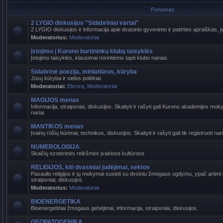
Forumas
2 LYGIO diskusijos "Sidabriniai vartai"
2 LYGIO diskusijos ir informacija apie dvasinio gyvenimo ir patirties apraiškas, į
Moderatorius:
Moderatoriai
Įstojimo į Kurono burtininkų klubą taisyklės
Įstojimo taisyklės, klausimai norintiems tapti klubo nariais.
Sidabrinė poezija, miniatiūros, kūryba
Jūsų kūryba ir sielos polėkiai.
Moderatoriai:
Electra
,
Moderatoriai
MAGIJOS menas
Informacija, straipsniai, diskusijos. Skaityti ir rašyti gali Kurono akademijos mokyt
nariai.
MANTIKOS menas
Įvairių rūšių būrimai, technikos, diskusijos. Skaityti ir rašyti gali tik registruoti nari
NUMEROLOGIJA
Skaičių ezoterinės reikšmės įvairiose kultūrose
RELIGIJOS, kiti dvasiniai judėjimai, sektos
Pasaulio religijos ir jų mokymai susieti su dvsiniu žmogaus ugdymu, ypač artimi b
straipsniai, diskusijos.
Moderatorius:
Moderatoriai
BIOENERGETIKA
Bioenergetiniai žmogaus gebėjimai, informacija, straipsniai, diskusijos.
GEOPATOGENIKA