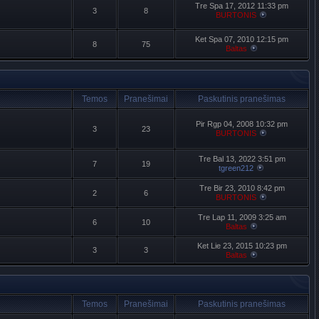
Tre Spa 17, 2012 11:33 pm
3
8
BURTONIS
Ket Spa 07, 2010 12:15 pm
8
75
Baltas
Temos
Pranešimai
Paskutinis pranešimas
Pir Rgp 04, 2008 10:32 pm
3
23
BURTONIS
Tre Bal 13, 2022 3:51 pm
7
19
tgreen212
Tre Bir 23, 2010 8:42 pm
2
6
BURTONIS
Tre Lap 11, 2009 3:25 am
6
10
Baltas
Ket Lie 23, 2015 10:23 pm
3
3
Baltas
Temos
Pranešimai
Paskutinis pranešimas