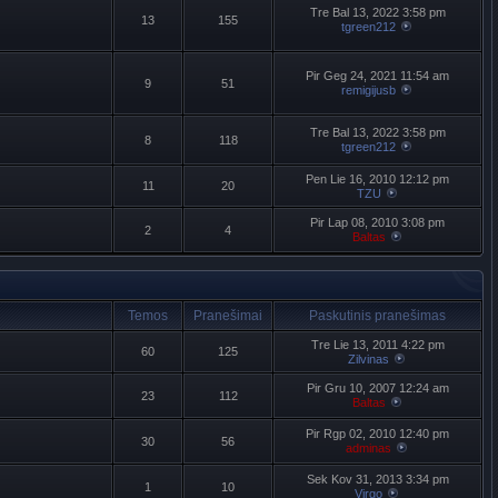
Tre Bal 13, 2022 3:58 pm
13
155
tgreen212
Pir Geg 24, 2021 11:54 am
9
51
remigijusb
Tre Bal 13, 2022 3:58 pm
8
118
tgreen212
Pen Lie 16, 2010 12:12 pm
11
20
TZU
Pir Lap 08, 2010 3:08 pm
2
4
Baltas
Temos
Pranešimai
Paskutinis pranešimas
Tre Lie 13, 2011 4:22 pm
60
125
Zilvinas
Pir Gru 10, 2007 12:24 am
23
112
Baltas
Pir Rgp 02, 2010 12:40 pm
30
56
adminas
Sek Kov 31, 2013 3:34 pm
1
10
Virgo