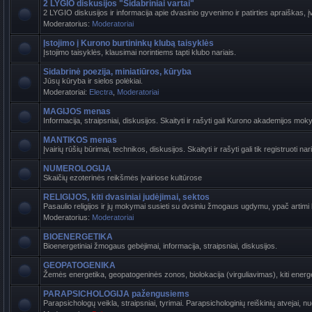
2 LYGIO diskusijos "Sidabriniai vartai"
2 LYGIO diskusijos ir informacija apie dvasinio gyvenimo ir patirties apraiškas, į
Moderatorius:
Moderatoriai
Įstojimo į Kurono burtininkų klubą taisyklės
Įstojimo taisyklės, klausimai norintiems tapti klubo nariais.
Sidabrinė poezija, miniatiūros, kūryba
Jūsų kūryba ir sielos polėkiai.
Moderatoriai:
Electra
,
Moderatoriai
MAGIJOS menas
Informacija, straipsniai, diskusijos. Skaityti ir rašyti gali Kurono akademijos mokyti
MANTIKOS menas
Įvairių rūšių būrimai, technikos, diskusijos. Skaityti ir rašyti gali tik registruoti nari
NUMEROLOGIJA
Skaičių ezoterinės reikšmės įvairiose kultūrose
RELIGIJOS, kiti dvasiniai judėjimai, sektos
Pasaulio religijos ir jų mokymai susieti su dvsiniu žmogaus ugdymu, ypač artimi ba
Moderatorius:
Moderatoriai
BIOENERGETIKA
Bioenergetiniai žmogaus gebėjimai, informacija, straipsniai, diskusijos.
GEOPATOGENIKA
Žemės energetika, geopatogeninės zonos, biolokacija (virguliavimas), kiti energet
PARAPSICHOLOGIJA pažengusiems
Parapsichologų veikla, straipsniai, tyrimai. Parapsichologinių reiškinių atvejai, n