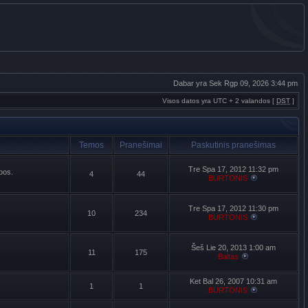
Dabar yra Sek Rgp 09, 2026 3:44 pm
Visos datos yra UTC + 2 valandos [
DST
]
Temos
Pranešimai
Paskutinis pranešimas
Tre Spa 17, 2012 11:32 pm
lbos.
4
44
BURTONIS
Tre Spa 17, 2012 11:30 pm
10
234
BURTONIS
Šeš Lie 20, 2013 1:00 am
11
175
Baltas
Ket Bal 26, 2007 10:31 am
1
1
BURTONIS