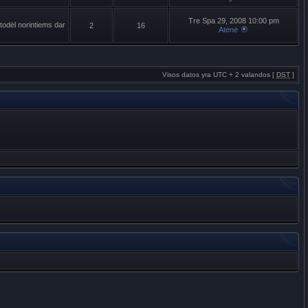
Tre Spa 29, 2008 10:00 pm
todėl norintiems dar
2
16
Atėnė
Visos datos yra UTC + 2 valandos [
DST
]