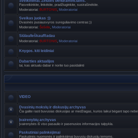
Sveikinimai. Žinutės bendraminčiams.
Pasveikinkite, linkėkite, pradžiuginkite, susirašinėkite.
Moderatoriai:
BURTONIS
,
Moderatoriai
Sveikas juokas :))
Dvasinės pusiausvyros sureguliavimo centras:))
Moderatoriai:
Šešėlis
,
Moderatoriai
Siūlau/Ieškau/Radau
Moderatoriai:
BURTONIS
,
Moderatoriai
Knygos. kiti leidiniai
Dabarties aktualijos
tai, kas aktualu dabar ir norite tuo pasidalinti
VIDEO
Dvasinių mokslų ir diskusijų archyvas
Čia galite rasti buvusias diskusijas ar medžiagas, kurios laikui bėgant tapo n
Įvairenybių archyvas
Įvairenybės iš viso pasaulio ir pasenusios informacijos talpykla.
Paskutiniai palinkėjimai
Paskutinės nuomonės ir palinkėjimai buvusių diskusijų temoms.