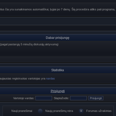
lus čia yra sunaikinamos automatiškai, lygiai po 7 dienų. Šią procedūra atliks pati programa, 
Dabar prisijungę
i) (pagal pastarųjų 5 minučių diskusijų aktyvumą)
Statistika
Naujausias registruotas vartotojas yra
nardas
Prisijungti
Vartotojo vardas:
Slaptažodis:
Nauji pranešimai
Naujų pranešimų nėra
Forumas užrakintas