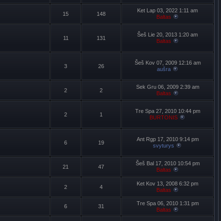
Ket Lap 03, 2022 1:11 am
15
148
Baltas
Šeš Lie 20, 2013 1:20 am
11
131
Baltas
Šeš Kov 07, 2009 12:16 am
3
26
aušra
Sek Gru 06, 2009 2:39 am
2
2
Baltas
Tre Spa 27, 2010 10:44 pm
2
1
BURTONIS
Ant Rgp 17, 2010 9:14 pm
6
19
svyturys
Šeš Bal 17, 2010 10:54 pm
21
47
Baltas
Ket Kov 13, 2008 6:32 pm
2
4
Baltas
Tre Spa 06, 2010 1:31 pm
6
31
Baltas