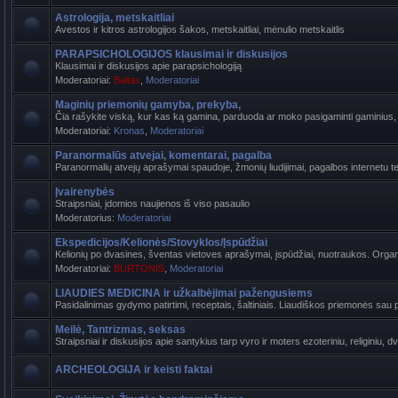
Astrologija, metskaitliai
Avestos ir kitros astrologijos šakos, metskaitliai, mėnulio metskaitlis
PARAPSICHOLOGIJOS klausimai ir diskusijos
Klausimai ir diskusijos apie parapsichologiją
Moderatoriai:
Baltas
,
Moderatoriai
Maginių priemonių gamyba, prekyba,
Čia rašykite viską, kur kas ką gamina, parduoda ar moko pasigaminti gaminius, k
Moderatoriai:
Kronas
,
Moderatoriai
Paranormalūs atvejai, komentarai, pagalba
Paranormalių atvejų aprašymai spaudoje, žmonių liudijimai, pagalbos internetu t
Įvairenybės
Straipsniai, įdomios naujienos iš viso pasaulio
Moderatorius:
Moderatoriai
Ekspedicijos/Kelionės/Stovyklos/Įspūdžiai
Kelionių po dvasines, šventas vietoves aprašymai, įspūdžiai, nuotraukos. Organi
Moderatoriai:
BURTONIS
,
Moderatoriai
LIAUDIES MEDICINA ir užkalbėjimai pažengusiems
Pasidalinimas gydymo patirtimi, receptais, šaltiniais. Liaudiškos priemonės sau p
Meilė, Tantrizmas, seksas
Straipsniai ir diskusijos apie santykius tarp vyro ir moters ezoteriniu, religiniu, d
ARCHEOLOGIJA ir keisti faktai