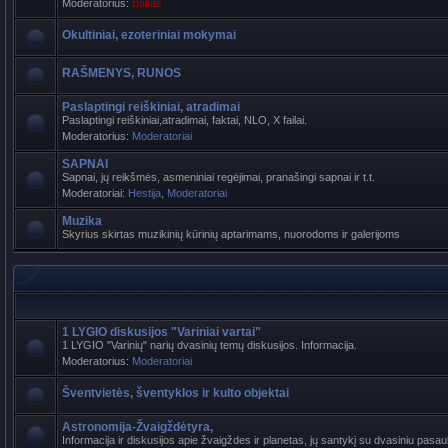
Moderatorius:
Baltas
Okultiniai, ezoteriniai mokymai
RAŠMENYS, RUNOS
Paslaptingi reiškiniai, atradimai
Paslaptingi reiškiniai,atradimai, faktai, NLO, X failai.
Moderatorius:
Moderatoriai
SAPNAI
Sapnai, jų reikšmės, asmeniniai regėjimai, pranašingi sapnai ir t.t.
Moderatoriai:
Hestija
,
Moderatoriai
Muzika
Skyrius skirtas muzikinių kūrinių aptarimams, nuorodoms ir galerijoms
1 LYGIO diskusijos "Variniai vartai"
1 LYGIO "Varinių" narių dvasinių temų diskusijos. Informacija.
Moderatorius:
Moderatoriai
Šventvietės, šventyklos ir kulto objektai
Astronomija-Žvaigždėtyra,
Informacija ir diskusijos apie žvaigždes ir planetas, jų santykį su dvasiniu pasaul