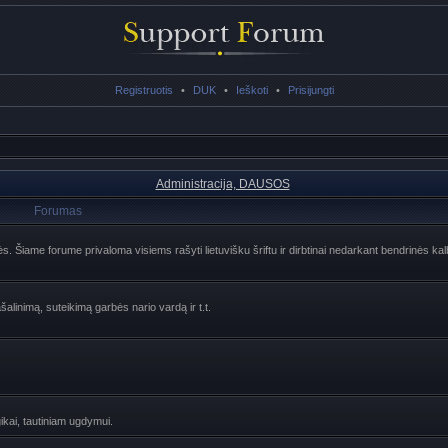
Registruotis
•
DUK
•
Ieškoti
•
Prisijungti
Administracija, DAUSOS
Forumas
lės. Šiame forume privaloma visiems rašyti lietuvišku šriftu ir dirbtinai nedarkant bendrinės ka
šalinimą, suteikimą garbės nario vardą ir t.t.
ogikai, tautiniam ugdymui.