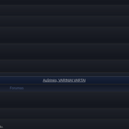
Aušrinės, VARINIAI VARTAI
Forumas
iu.