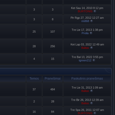
Ket Sau 14, 2010 8:12 pm
3
3
BURTONIS
Pir Rgp 27, 2012 12:27 am
3
8
rin868
Tre Lie 17, 2013 1:38 pm
25
107
Preila
Ket Lap 03, 2022 12:49 am
28
256
Baltas
Tre Bal 13, 2022 3:55 pm
4
15
tgreen212
Temos
Pranešimai
Paskutinis pranešimas
Tre Lie 31, 2013 1:09 am
37
484
Baltas
Tre Bir 26, 2013 12:39 am
2
28
Baltas
Tre Spa 26, 2011 12:07 am
16
84
BURTONIS