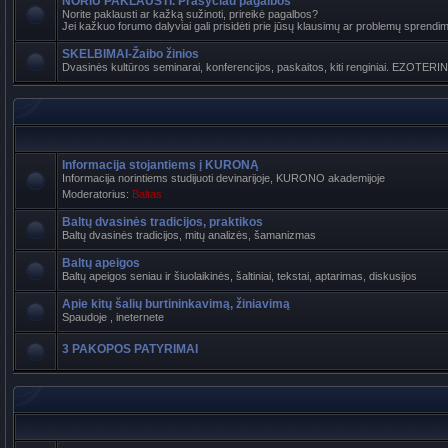
NORIU PAKLAUSTI. Prašyčiau pagalbos
Norite paklausti ar kažką sužinoti, prireikė pagalbos?
Jei kažkuo forumo dalyviai gali prisidėti prie jūsų klausimų ar problemų sprendimo
SKELBIMAI-Žaibo žinios
Dvasinės kultūros seminarai, konferencijos, paskaitos, kiti renginiai. EZOTERI
Informacija stojantiems į KURONĄ
Informacija norintiems studijuoti devinarijoje, KURONO akademijoje
Moderatorius:
Baltas
Baltų dvasinės tradicijos, praktikos
Baltų dvasinės tradicijos, mitų analizės, šamanizmas
Baltų apeigos
Baltų apeigos seniau ir šiuolaikinės, šaltiniai, tekstai, aptarimas, diskusijos
Apie kitų šalių burtininkavimą, žiniavimą
Spaudoje , ineternete
3 PAKOPOS PATYRIMAI