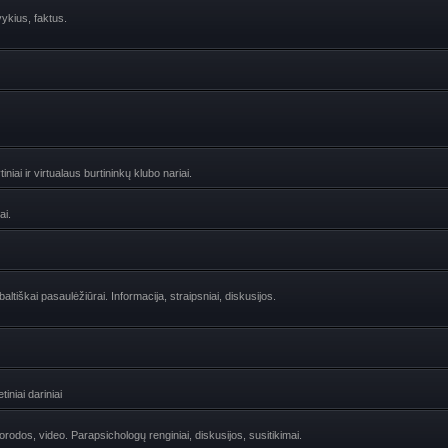
vykius, faktus.
niai ir virtualaus burtininkų klubo nariai.
ai.
ltiškai pasaulėžiūrai. Informacija, straipsniai, diskusijos.
iniai dariniai
uorodos, video. Parapsichologų renginiai, diskusijos, susitikimai.