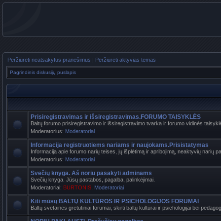
Peržiūrėti neatsakytus pranešimus
|
Peržiūrėti aktyvias temas
Pagrindinis diskusijų puslapis
Prisiregistravimas ir išsiregistravimas.FORUMO TAISYKLĖS
Baltų forumo prisiregistravimo ir išsiregistravimo tvarka ir forumo vidinės taisyk
Moderatorius:
Moderatoriai
Informacija registruotiems nariams ir naujokams.Prisistatymas
Informacija apie forumo narių teises, jų išplėtimą ir apribojimą, neaktyvių narių pa
Moderatorius:
Moderatoriai
Svečių knyga. Aš noriu pasakyti adminams
Svečių knyga. Jūsų pastabos, pagalba, palinkėjimai.
Moderatoriai:
BURTONIS
,
Moderatoriai
Kiti mūsų BALTŲ KULTŪROS IR PSICHOLOGIJOS FORUMAI
Baltų svetainės gretutiniai forumai, skirti baltų kultūrai ir psichologijai bei pedag