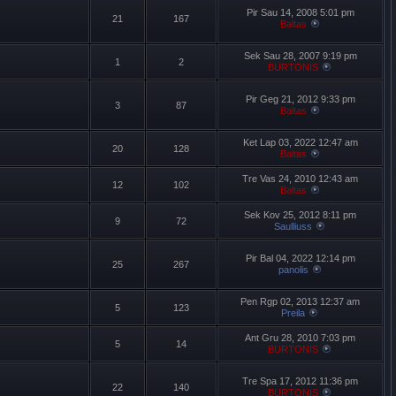
Pir Sau 14, 2008 5:01 pm
21
167
Baltas
Sek Sau 28, 2007 9:19 pm
1
2
BURTONIS
Pir Geg 21, 2012 9:33 pm
3
87
Baltas
Ket Lap 03, 2022 12:47 am
20
128
Baltas
Tre Vas 24, 2010 12:43 am
12
102
Baltas
Sek Kov 25, 2012 8:11 pm
9
72
Saulliuss
Pir Bal 04, 2022 12:14 pm
25
267
panolis
Pen Rgp 02, 2013 12:37 am
5
123
Preila
Ant Gru 28, 2010 7:03 pm
5
14
BURTONIS
Tre Spa 17, 2012 11:36 pm
22
140
BURTONIS