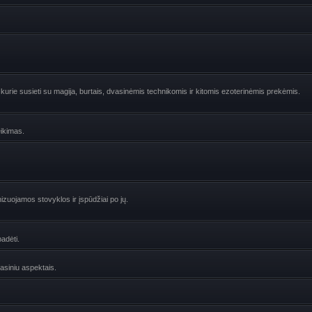
urie susieti su magija, burtais, dvasinėmis technikomis ir kitomis ezoterinėmis prekėmis.
eikimas.
zuojamos stovyklos ir įspūdžiai po jų.
adėti.
vasiniu aspektais.