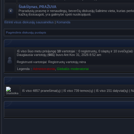
Šiukšlynas, PRAŽUVA
Praradusių prasmę ir nenaudingų, beverčių diskusijų šalinimo vieta, kurias perkė
kažką išsisaugoti, yra galimybė spėti nusikopijuoti.
Ištrinti visus diskusijų sausainėlius
|
Komanda
Pagrindinis diskusijų puslapis
Iš viso šiuo metu prisijungę
10
vartotojai :: 0 registruotų, 0 slaptų ir 10 svečių(ia
Daugiausia vartotojų (
601
) buvo Ant Kov 31, 2026 8:52 am
Registruoti vartotojai: Registruotų vartotojų nėra
Legenda ::
Administratoriai
,
Globalūs moderatoriai
Iš viso
4857
pranešimai(ų) | Iš viso
739
temos(ų) | Iš viso
151
dalyviai(ių) | 