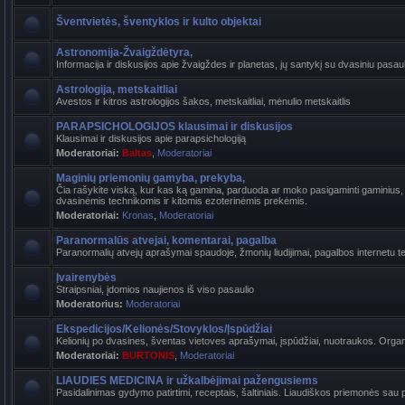
Šventvietės, šventyklos ir kulto objektai
Astronomija-Žvaigždėtyra,
Informacija ir diskusijos apie žvaigždes ir planetas, jų santykį su dvasiniu pasaul
Astrologija, metskaitliai
Avestos ir kitros astrologijos šakos, metskaitliai, mėnulio metskaitlis
PARAPSICHOLOGIJOS klausimai ir diskusijos
Klausimai ir diskusijos apie parapsichologiją
Moderatoriai:
Baltas
,
Moderatoriai
Maginių priemonių gamyba, prekyba,
Čia rašykite viską, kur kas ką gamina, parduoda ar moko pasigaminti gaminius, k
dvasinėmis technikomis ir kitomis ezoterinėmis prekėmis.
Moderatoriai:
Kronas
,
Moderatoriai
Paranormalūs atvejai, komentarai, pagalba
Paranormalių atvejų aprašymai spaudoje, žmonių liudijimai, pagalbos internetu t
Įvairenybės
Straipsniai, įdomios naujienos iš viso pasaulio
Moderatorius:
Moderatoriai
Ekspedicijos/Kelionės/Stovyklos/Įspūdžiai
Kelionių po dvasines, šventas vietoves aprašymai, įspūdžiai, nuotraukos. Organi
Moderatoriai:
BURTONIS
,
Moderatoriai
LIAUDIES MEDICINA ir užkalbėjimai pažengusiems
Pasidalinimas gydymo patirtimi, receptais, šaltiniais. Liaudiškos priemonės sau p