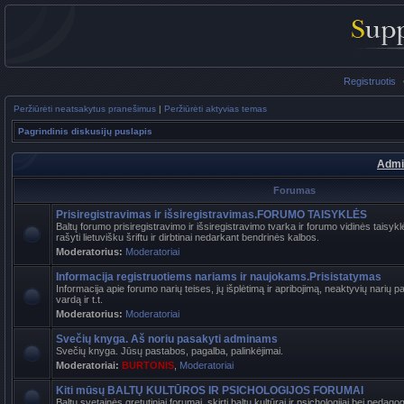
Registruotis
Peržiūrėti neatsakytus pranešimus
|
Peržiūrėti aktyvias temas
Pagrindinis diskusijų puslapis
Admi
Forumas
Prisiregistravimas ir išsiregistravimas.FORUMO TAISYKLĖS
Baltų forumo prisiregistravimo ir išsiregistravimo tvarka ir forumo vidinės tais
rašyti lietuvišku šriftu ir dirbtinai nedarkant bendrinės kalbos.
Moderatorius:
Moderatoriai
Informacija registruotiems nariams ir naujokams.Prisistatymas
Informacija apie forumo narių teises, jų išplėtimą ir apribojimą, neaktyvių narių 
vardą ir t.t.
Moderatorius:
Moderatoriai
Svečių knyga. Aš noriu pasakyti adminams
Svečių knyga. Jūsų pastabos, pagalba, palinkėjimai.
Moderatoriai:
BURTONIS
,
Moderatoriai
Kiti mūsų BALTŲ KULTŪROS IR PSICHOLOGIJOS FORUMAI
Baltų svetainės gretutiniai forumai, skirti baltų kultūrai ir psichologijai bei pedag