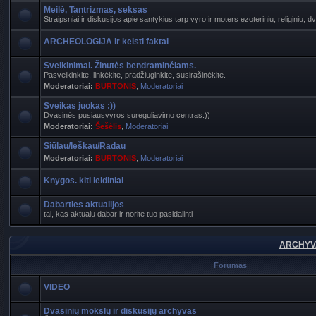
Meilė, Tantrizmas, seksas
Straipsniai ir diskusijos apie santykius tarp vyro ir moters ezoteriniu, religiniu, d
ARCHEOLOGIJA ir keisti faktai
Sveikinimai. Žinutės bendraminčiams.
Pasveikinkite, linkėkite, pradžiuginkite, susirašinėkite.
Moderatoriai:
BURTONIS
,
Moderatoriai
Sveikas juokas :))
Dvasinės pusiausvyros sureguliavimo centras:))
Moderatoriai:
Šešėlis
,
Moderatoriai
Siūlau/Ieškau/Radau
Moderatoriai:
BURTONIS
,
Moderatoriai
Knygos. kiti leidiniai
Dabarties aktualijos
tai, kas aktualu dabar ir norite tuo pasidalinti
ARCHYVA
Forumas
VIDEO
Dvasinių mokslų ir diskusijų archyvas