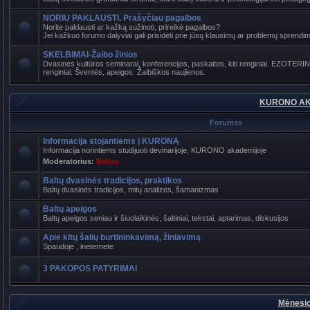
NORIU PAKLAUSTI. Prašyčiau pagalbos
Norite paklausti ar kažką sužinoti, prireikė pagalbos?
Jei kažkuo forumo dalyviai gali prisidėti prie jūsų klausimų ar problemų sprendimo
SKELBIMAI-Žaibo žinios
Dvasinės kultūros seminarai, konferencijos, paskaitos, kiti renginiai. EZOTER
renginiai. Šventės, apeigos. Žaibiškos naujienos.
KURONO AK
Forumas
Informacija stojantiems į KURONĄ
Informacija norintiems studijuoti devinarijoje, KURONO akademijoje
Moderatorius:
Baltas
Baltų dvasinės tradicijos, praktikos
Baltų dvasinės tradicijos, mitų analizės, šamanizmas
Baltų apeigos
Baltų apeigos seniau ir šiuolaikinės, šaltiniai, tekstai, aptarimas, diskusijos
Apie kitų šalių burtininkavimą, žiniavimą
Spaudoje , ineternete
3 PAKOPOS PATYRIMAI
Mėnesio