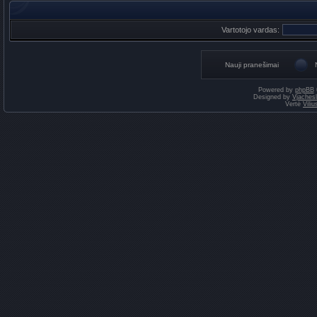
Vartotojo vardas:
Nauji pranešimai
Powered by
phpBB
Designed by
Vjaches
Vertė
Vili