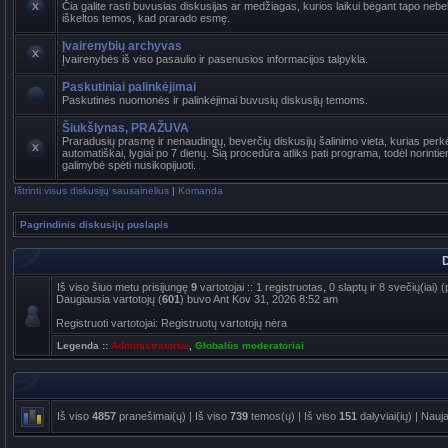
Čia galite rasti buvusias diskusijas ar medžiagas, kurios laikui bėgant tapo ne
iškeltos temos, kad prarado esmę.
Įvairenybių archyvas
Įvairenybės iš viso pasaulio ir pasenusios informacijos talpykla.
Paskutiniai palinkėjimai
Paskutinės nuomonės ir palinkėjimai buvusių diskusijų temoms.
Šiukšlynas, PRAŽUVA
Praradusių prasmę ir nenaudingų, beverčių diskusijų šalinimo vieta, kurias per
automatiškai, lygiai po 7 dienų. Šią procedūra atliks pati programa, todėl norinti
galimybė spėti nusikopijuoti.
Ištrinti visus diskusijų sausainėlius
|
Komanda
Pagrindinis diskusijų puslapis
D
Iš viso šiuo metu prisijungę
9
vartotojai :: 1 registruotas, 0 slaptų ir 8 svečių(iai
Daugiausia vartotojų (
601
) buvo Ant Kov 31, 2026 8:52 am
Registruoti vartotojai: Registruotų vartotojų nėra
Legenda ::
Administratoriai
,
Globalūs moderatoriai
Iš viso
4857
pranešimai(ų) | Iš viso
739
temos(ų) | Iš viso
151
dalyviai(ių) | Nauj