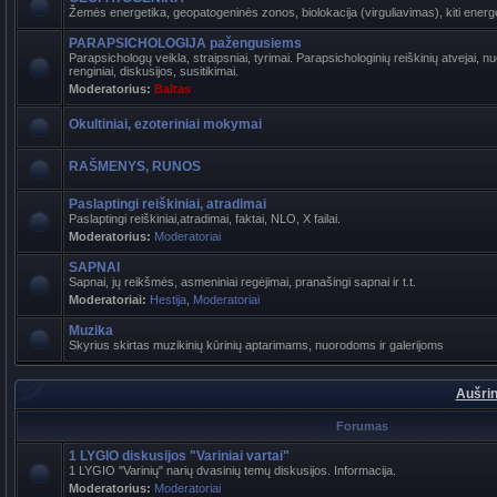
Žemės energetika, geopatogeninės zonos, biolokacija (virguliavimas), kiti energet
PARAPSICHOLOGIJA pažengusiems
Parapsichologų veikla, straipsniai, tyrimai. Parapsichologinių reiškinių atvejai,
renginiai, diskusijos, susitikimai.
Moderatorius:
Baltas
Okultiniai, ezoteriniai mokymai
RAŠMENYS, RUNOS
Paslaptingi reiškiniai, atradimai
Paslaptingi reiškiniai,atradimai, faktai, NLO, X failai.
Moderatorius:
Moderatoriai
SAPNAI
Sapnai, jų reikšmės, asmeniniai regėjimai, pranašingi sapnai ir t.t.
Moderatoriai:
Hestija
,
Moderatoriai
Muzika
Skyrius skirtas muzikinių kūrinių aptarimams, nuorodoms ir galerijoms
Aušrin
Forumas
1 LYGIO diskusijos "Variniai vartai"
1 LYGIO "Varinių" narių dvasinių temų diskusijos. Informacija.
Moderatorius:
Moderatoriai