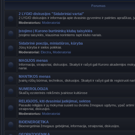
Forumas
2 LYGIO diskusijos "Sidabriniai vartai"
2 LYGIO diskusijos ir informacija apie dvasinio gyvenimo ir patirties apraiškas, į
Moderatorius:
Moderatoriai
Įstojimo į Kurono burtininkų klubą taisyklės
Įstojimo taisyklės, klausimai norintiems tapti klubo nariais.
Sidabrinė poezija, miniatiūros, kūryba
Jūsų kūryba ir sielos polėkiai.
Moderatoriai:
Electra
,
Moderatoriai
MAGIJOS menas
Informacija, straipsniai, diskusijos. Skaityti ir rašyti gali Kurono akademijos mokyt
nariai.
MANTIKOS menas
Įvairių rūšių būrimai, technikos, diskusijos. Skaityti ir rašyti gali tik registruoti nari
NUMEROLOGIJA
Skaičių ezoterinės reikšmės įvairiose kultūrose
RELIGIJOS, kiti dvasiniai judėjimai, sektos
Pasaulio religijos ir jų mokymai susieti su dvsiniu žmogaus ugdymu, ypač artimi b
straipsniai, diskusijos.
Moderatorius:
Moderatoriai
BIOENERGETIKA
Bioenergetiniai žmogaus gebėjimai, informacija, straipsniai, diskusijos.
GEOPATOGENIKA