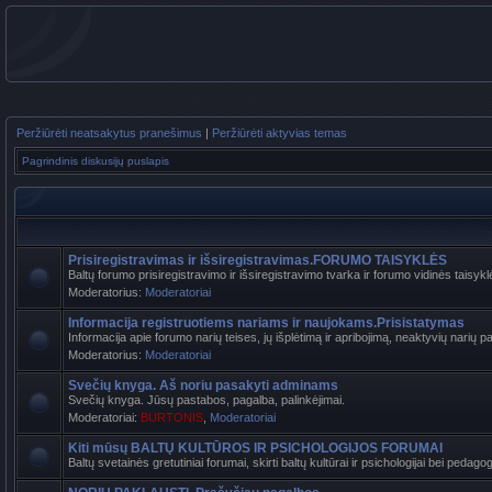
Peržiūrėti neatsakytus pranešimus
|
Peržiūrėti aktyvias temas
Pagrindinis diskusijų puslapis
Prisiregistravimas ir išsiregistravimas.FORUMO TAISYKLĖS
Baltų forumo prisiregistravimo ir išsiregistravimo tvarka ir forumo vidinės taisyk
Moderatorius:
Moderatoriai
Informacija registruotiems nariams ir naujokams.Prisistatymas
Informacija apie forumo narių teises, jų išplėtimą ir apribojimą, neaktyvių narių pa
Moderatorius:
Moderatoriai
Svečių knyga. Aš noriu pasakyti adminams
Svečių knyga. Jūsų pastabos, pagalba, palinkėjimai.
Moderatoriai:
BURTONIS
,
Moderatoriai
Kiti mūsų BALTŲ KULTŪROS IR PSICHOLOGIJOS FORUMAI
Baltų svetainės gretutiniai forumai, skirti baltų kultūrai ir psichologijai bei pedag