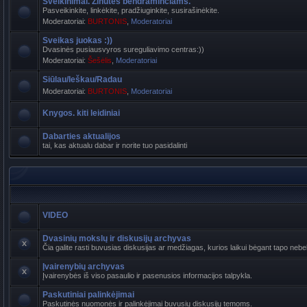
Sveikinimai. Žinutės bendraminčiams.
Pasveikinkite, linkėkite, pradžiuginkite, susirašinėkite.
Moderatoriai:
BURTONIS
,
Moderatoriai
Sveikas juokas :))
Dvasinės pusiausvyros sureguliavimo centras:))
Moderatoriai:
Šešėlis
,
Moderatoriai
Siūlau/Ieškau/Radau
Moderatoriai:
BURTONIS
,
Moderatoriai
Knygos. kiti leidiniai
Dabarties aktualijos
tai, kas aktualu dabar ir norite tuo pasidalinti
VIDEO
Dvasinių mokslų ir diskusijų archyvas
Čia galite rasti buvusias diskusijas ar medžiagas, kurios laikui bėgant tapo n
Įvairenybių archyvas
Įvairenybės iš viso pasaulio ir pasenusios informacijos talpykla.
Paskutiniai palinkėjimai
Paskutinės nuomonės ir palinkėjimai buvusių diskusijų temoms.