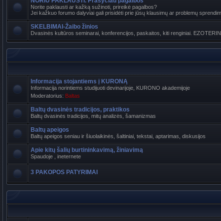
NORIU PAKLAUSTI. Prašyčiau pagalbos
Norite paklausti ar kažką sužinoti, prireikė pagalbos?
Jei kažkuo forumo dalyviai gali prisidėti prie jūsų klausimų ar problemų sprendimo
SKELBIMAI-Žaibo žinios
Dvasinės kultūros seminarai, konferencijos, paskaitos, kiti renginiai. EZOTERI
Informacija stojantiems į KURONĄ
Informacija norintiems studijuoti devinarijoje, KURONO akademijoje
Moderatorius:
Baltas
Baltų dvasinės tradicijos, praktikos
Baltų dvasinės tradicijos, mitų analizės, šamanizmas
Baltų apeigos
Baltų apeigos seniau ir šiuolaikinės, šaltiniai, tekstai, aptarimas, diskusijos
Apie kitų šalių burtininkavimą, žiniavimą
Spaudoje , ineternete
3 PAKOPOS PATYRIMAI