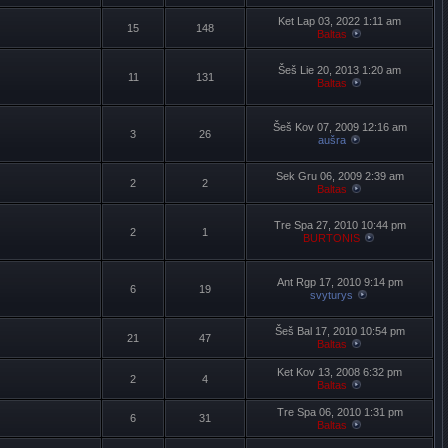
Ket Lap 03, 2022 1:11 am
15
148
Baltas
Šeš Lie 20, 2013 1:20 am
11
131
Baltas
Šeš Kov 07, 2009 12:16 am
3
26
aušra
Sek Gru 06, 2009 2:39 am
2
2
Baltas
Tre Spa 27, 2010 10:44 pm
2
1
BURTONIS
Ant Rgp 17, 2010 9:14 pm
6
19
svyturys
Šeš Bal 17, 2010 10:54 pm
21
47
Baltas
Ket Kov 13, 2008 6:32 pm
2
4
Baltas
Tre Spa 06, 2010 1:31 pm
6
31
Baltas