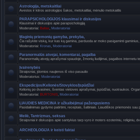
Astrologija, metskaitliai
Avestos ir kitros astrologijos šakos, metskaitliai, mėnulio metskaitlis
PARAPSICHOLOGIJOS klausimai ir diskusijos
Klausimai ir diskusijos apie parapsichologiją
Moderatoriai:
Baltas
,
Moderatoriai
Maginių priemonių gamyba, prekyba,
Čia rašykite viską, kur kas ką gamina, parduoda ar moko pasigaminti gaminius, k
Moderatoriai:
Kronas
,
Moderatoriai
Paranormalūs atvejai, komentarai, pagalba
Paranormalių atvejų aprašymai spaudoje, žmonių liudijimai, pagalbos internetu t
Įvairenybės
Straipsniai, įdomios naujienos iš viso pasaulio
Moderatorius:
Moderatoriai
Ekspedicijos/Kelionės/Stovyklos/Įspūdžiai
Kelionių po dvasines, šventas vietoves aprašymai, įspūdžiai, nuotraukos. Organi
Moderatoriai:
BURTONIS
,
Moderatoriai
LIAUDIES MEDICINA ir užkalbėjimai pažengusiems
Pasidalinimas gydymo patirtimi, receptais, šaltiniais. Liaudiškos priemonės sau p
Meilė, Tantrizmas, seksas
Straipsniai ir diskusijos apie santykius tarp vyro ir moters ezoteriniu, religiniu, d
ARCHEOLOGIJA ir keisti faktai