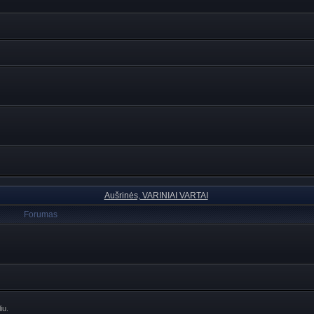
Aušrinės, VARINIAI VARTAI
Forumas
iu.