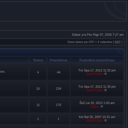
Dabar yra Pen Rgp 07, 2026 7:27 am
Visos datos yra UTC + 2 valandos [
DST
]
Temos
Pranešimai
Paskutinis pranešimas
Tre Spa 17, 2012 11:32 pm
lbos.
4
44
BURTONIS
Tre Spa 17, 2012 11:30 pm
10
234
BURTONIS
Šeš Lie 20, 2013 1:00 am
11
175
Baltas
Ket Bal 26, 2007 10:31 am
1
1
BURTONIS