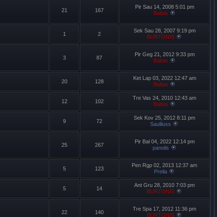
Pir Sau 14, 2008 5:01 pm
21
167
Baltas
Sek Sau 28, 2007 9:19 pm
1
2
BURTONIS
Pir Geg 21, 2012 9:33 pm
3
87
Baltas
Ket Lap 03, 2022 12:47 am
20
128
Baltas
Tre Vas 24, 2010 12:43 am
12
102
Baltas
Sek Kov 25, 2012 8:11 pm
9
72
Saulliuss
Pir Bal 04, 2022 12:14 pm
25
267
panolis
Pen Rgp 02, 2013 12:37 am
5
123
Preila
Ant Gru 28, 2010 7:03 pm
5
14
BURTONIS
Tre Spa 17, 2012 11:36 pm
22
140
BURTONIS