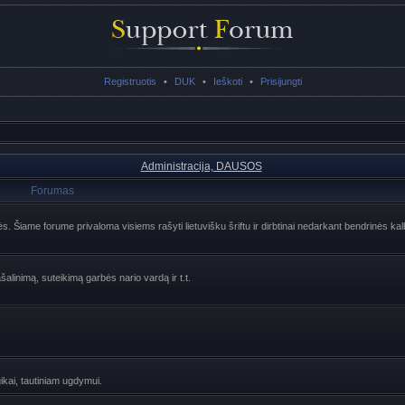
Registruotis
•
DUK
•
Ieškoti
•
Prisijungti
Administracija, DAUSOS
Forumas
lės. Šiame forume privaloma visiems rašyti lietuvišku šriftu ir dirbtinai nedarkant bendrinės ka
šalinimą, suteikimą garbės nario vardą ir t.t.
ogikai, tautiniam ugdymui.