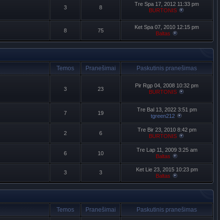
Tre Spa 17, 2012 11:33 pm
3
8
BURTONIS
Ket Spa 07, 2010 12:15 pm
8
75
Baltas
Temos
Pranešimai
Paskutinis pranešimas
Pir Rgp 04, 2008 10:32 pm
3
23
BURTONIS
Tre Bal 13, 2022 3:51 pm
7
19
tgreen212
Tre Bir 23, 2010 8:42 pm
2
6
BURTONIS
Tre Lap 11, 2009 3:25 am
6
10
Baltas
Ket Lie 23, 2015 10:23 pm
3
3
Baltas
Temos
Pranešimai
Paskutinis pranešimas