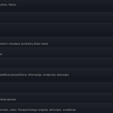
vykius, faktus.
niai ir virtualaus burtininkų klubo nariai.
ai.
ltiškai pasaulėžiūrai. Informacija, straipsniai, diskusijos.
iniai dariniai
uorodos, video. Parapsichologų renginiai, diskusijos, susitikimai.