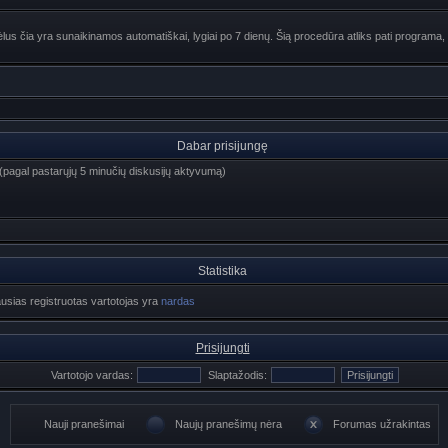
lus čia yra sunaikinamos automatiškai, lygiai po 7 dienų. Šią procedūra atliks pati programa, 
Dabar prisijungę
i) (pagal pastarųjų 5 minučių diskusijų aktyvumą)
Statistika
ausias registruotas vartotojas yra
nardas
Prisijungti
Vartotojo vardas:
Slaptažodis:
Nauji pranešimai
Naujų pranešimų nėra
Forumas užrakintas