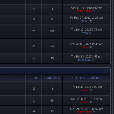
Ket Sau 14, 2010 8:12 pm
3
3
BURTONIS
Pir Rgp 27, 2012 12:27 am
3
8
rin868
Tre Lie 17, 2013 1:38 pm
25
107
Preila
Ket Lap 03, 2022 12:49 am
28
256
Baltas
Tre Bal 13, 2022 3:55 pm
4
15
tgreen212
Temos
Pranešimai
Paskutinis pranešimas
Tre Lie 31, 2013 1:09 am
37
484
Baltas
Tre Bir 26, 2013 12:39 am
2
28
Baltas
Tre Spa 26, 2011 12:07 am
16
84
BURTONIS