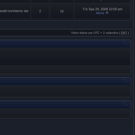
Tre Spa 29, 2008 10:00 pm
todėl norintiems dar
2
16
Atėnė
Visos datos yra UTC + 2 valandos [
DST
]