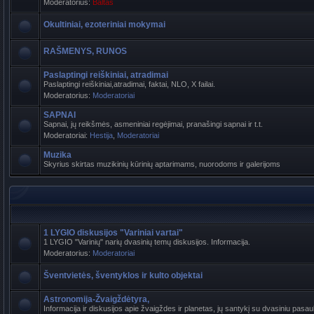
Moderatorius:
Baltas
Okultiniai, ezoteriniai mokymai
RAŠMENYS, RUNOS
Paslaptingi reiškiniai, atradimai
Paslaptingi reiškiniai,atradimai, faktai, NLO, X failai.
Moderatorius:
Moderatoriai
SAPNAI
Sapnai, jų reikšmės, asmeniniai regėjimai, pranašingi sapnai ir t.t.
Moderatoriai:
Hestija
,
Moderatoriai
Muzika
Skyrius skirtas muzikinių kūrinių aptarimams, nuorodoms ir galerijoms
1 LYGIO diskusijos "Variniai vartai"
1 LYGIO "Varinių" narių dvasinių temų diskusijos. Informacija.
Moderatorius:
Moderatoriai
Šventvietės, šventyklos ir kulto objektai
Astronomija-Žvaigždėtyra,
Informacija ir diskusijos apie žvaigždes ir planetas, jų santykį su dvasiniu pasaul