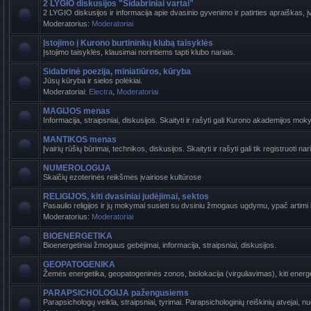
2 LYGIO diskusijos "Sidabriniai vartai"
2 LYGIO diskusijos ir informacija apie dvasinio gyvenimo ir patirties apraiškas, į
Moderatorius:
Moderatoriai
Įstojimo į Kurono burtininkų klubą taisyklės
Įstojimo taisyklės, klausimai norintiems tapti klubo nariais.
Sidabrinė poezija, miniatiūros, kūryba
Jūsų kūryba ir sielos polėkiai.
Moderatoriai:
Electra
,
Moderatoriai
MAGIJOS menas
Informacija, straipsniai, diskusijos. Skaityti ir rašyti gali Kurono akademijos mokyti
MANTIKOS menas
Įvairių rūšių būrimai, technikos, diskusijos. Skaityti ir rašyti gali tik registruoti nari
NUMEROLOGIJA
Skaičių ezoterinės reikšmės įvairiose kultūrose
RELIGIJOS, kiti dvasiniai judėjimai, sektos
Pasaulio religijos ir jų mokymai susieti su dvsiniu žmogaus ugdymu, ypač artimi ba
Moderatorius:
Moderatoriai
BIOENERGETIKA
Bioenergetiniai žmogaus gebėjimai, informacija, straipsniai, diskusijos.
GEOPATOGENIKA
Žemės energetika, geopatogeninės zonos, biolokacija (virguliavimas), kiti energet
PARAPSICHOLOGIJA pažengusiems
Parapsichologų veikla, straipsniai, tyrimai. Parapsichologinių reiškinių atvejai, n