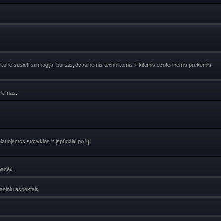
urie susieti su magija, burtais, dvasinėmis technikomis ir kitomis ezoterinėmis prekėmis.
eikimas.
zuojamos stovyklos ir įspūdžiai po jų.
adėti.
vasiniu aspektais.