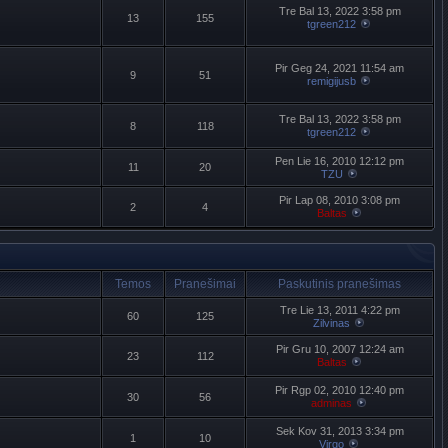
Tre Bal 13, 2022 3:58 pm
13
155
tgreen212
Pir Geg 24, 2021 11:54 am
9
51
remigijusb
Tre Bal 13, 2022 3:58 pm
8
118
tgreen212
Pen Lie 16, 2010 12:12 pm
11
20
TZU
Pir Lap 08, 2010 3:08 pm
2
4
Baltas
Temos
Pranešimai
Paskutinis pranešimas
Tre Lie 13, 2011 4:22 pm
60
125
Zilvinas
Pir Gru 10, 2007 12:24 am
23
112
Baltas
Pir Rgp 02, 2010 12:40 pm
30
56
adminas
Sek Kov 31, 2013 3:34 pm
1
10
Virgo