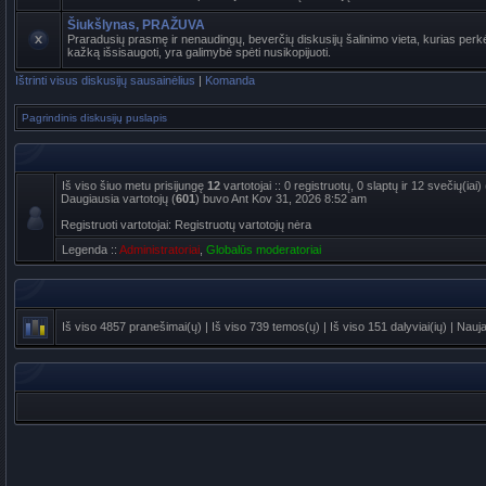
Šiukšlynas, PRAŽUVA
Praradusių prasmę ir nenaudingų, beverčių diskusijų šalinimo vieta, kurias perkė
kažką išsisaugoti, yra galimybė spėti nusikopijuoti.
Ištrinti visus diskusijų sausainėlius
|
Komanda
Pagrindinis diskusijų puslapis
Iš viso šiuo metu prisijungę
12
vartotojai :: 0 registruotų, 0 slaptų ir 12 svečių(ia
Daugiausia vartotojų (
601
) buvo Ant Kov 31, 2026 8:52 am
Registruoti vartotojai: Registruotų vartotojų nėra
Legenda ::
Administratoriai
,
Globalūs moderatoriai
Iš viso
4857
pranešimai(ų) | Iš viso
739
temos(ų) | Iš viso
151
dalyviai(ių) | Nauj