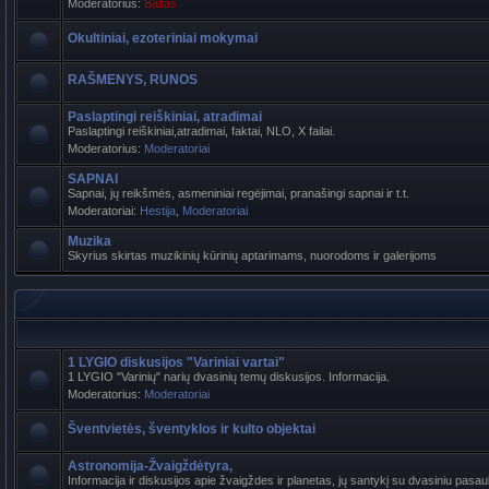
Moderatorius:
Baltas
Okultiniai, ezoteriniai mokymai
RAŠMENYS, RUNOS
Paslaptingi reiškiniai, atradimai
Paslaptingi reiškiniai,atradimai, faktai, NLO, X failai.
Moderatorius:
Moderatoriai
SAPNAI
Sapnai, jų reikšmės, asmeniniai regėjimai, pranašingi sapnai ir t.t.
Moderatoriai:
Hestija
,
Moderatoriai
Muzika
Skyrius skirtas muzikinių kūrinių aptarimams, nuorodoms ir galerijoms
1 LYGIO diskusijos "Variniai vartai"
1 LYGIO "Varinių" narių dvasinių temų diskusijos. Informacija.
Moderatorius:
Moderatoriai
Šventvietės, šventyklos ir kulto objektai
Astronomija-Žvaigždėtyra,
Informacija ir diskusijos apie žvaigždes ir planetas, jų santykį su dvasiniu pasaul