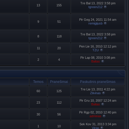
Tre Bal 13, 2022 3:58 pm
13
155
tgreen212
Pir Geg 24, 2021 11:54 am
9
51
remigijusb
Tre Bal 13, 2022 3:58 pm
8
118
tgreen212
Pen Lie 16, 2010 12:12 pm
11
20
TZU
Pir Lap 08, 2010 3:08 pm
2
4
Baltas
Temos
Pranešimai
Paskutinis pranešimas
Tre Lie 13, 2011 4:22 pm
60
125
Zilvinas
Pir Gru 10, 2007 12:24 am
23
112
Baltas
Pir Rgp 02, 2010 12:40 pm
30
56
adminas
Sek Kov 31, 2013 3:34 pm
1
10
Virgo