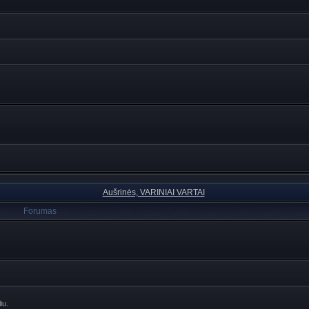
Aušrinės, VARINIAI VARTAI
Forumas
iu.