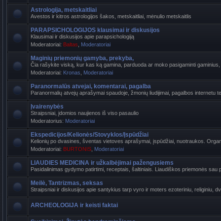
Astrologija, metskaitliai
Avestos ir kitros astrologijos šakos, metskaitliai, mėnulio metskaitlis
PARAPSICHOLOGIJOS klausimai ir diskusijos
Klausimai ir diskusijos apie parapsichologiją
Moderatoriai:
Baltas
,
Moderatoriai
Maginių priemonių gamyba, prekyba,
Čia rašykite viską, kur kas ką gamina, parduoda ar moko pasigaminti gaminius, k
Moderatoriai:
Kronas
,
Moderatoriai
Paranormalūs atvejai, komentarai, pagalba
Paranormalių atvejų aprašymai spaudoje, žmonių liudijimai, pagalbos internetu t
Įvairenybės
Straipsniai, įdomios naujienos iš viso pasaulio
Moderatorius:
Moderatoriai
Ekspedicijos/Kelionės/Stovyklos/Įspūdžiai
Kelionių po dvasines, šventas vietoves aprašymai, įspūdžiai, nuotraukos. Organi
Moderatoriai:
BURTONIS
,
Moderatoriai
LIAUDIES MEDICINA ir užkalbėjimai pažengusiems
Pasidalinimas gydymo patirtimi, receptais, šaltiniais. Liaudiškos priemonės sau p
Meilė, Tantrizmas, seksas
Straipsniai ir diskusijos apie santykius tarp vyro ir moters ezoteriniu, religiniu, d
ARCHEOLOGIJA ir keisti faktai