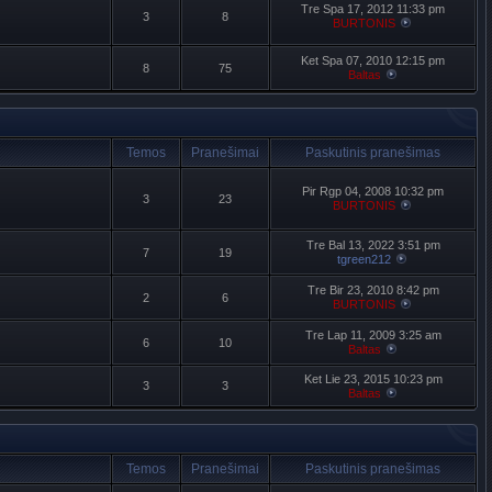
Tre Spa 17, 2012 11:33 pm
3
8
BURTONIS
Ket Spa 07, 2010 12:15 pm
8
75
Baltas
Temos
Pranešimai
Paskutinis pranešimas
Pir Rgp 04, 2008 10:32 pm
3
23
BURTONIS
Tre Bal 13, 2022 3:51 pm
7
19
tgreen212
Tre Bir 23, 2010 8:42 pm
2
6
BURTONIS
Tre Lap 11, 2009 3:25 am
6
10
Baltas
Ket Lie 23, 2015 10:23 pm
3
3
Baltas
Temos
Pranešimai
Paskutinis pranešimas