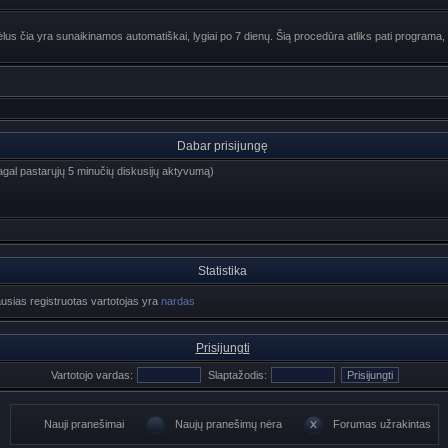
lus čia yra sunaikinamos automatiškai, lygiai po 7 dienų. Šią procedūra atliks pati programa, 
Dabar prisijungę
 (pagal pastarųjų 5 minučių diskusijų aktyvumą)
Statistika
ausias registruotas vartotojas yra
nardas
Prisijungti
Vartotojo vardas:
Slaptažodis:
Nauji pranešimai
Naujų pranešimų nėra
Forumas užrakintas