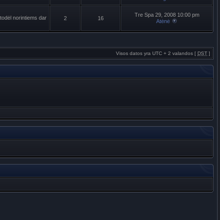
Tre Spa 29, 2008 10:00 pm
todėl norintiems dar
2
16
Atėnė
Visos datos yra UTC + 2 valandos [
DST
]