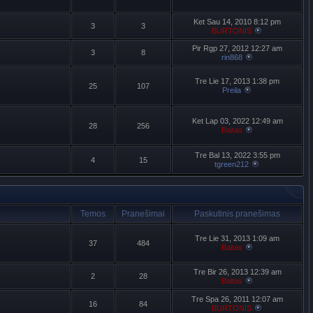
Ket Sau 14, 2010 8:12 pm
3
3
BURTONIS
Pir Rgp 27, 2012 12:27 am
3
8
rin868
Tre Lie 17, 2013 1:38 pm
25
107
Preila
Ket Lap 03, 2022 12:49 am
28
256
Baltas
Tre Bal 13, 2022 3:55 pm
4
15
tgreen212
Temos
Pranešimai
Paskutinis pranešimas
Tre Lie 31, 2013 1:09 am
37
484
Baltas
Tre Bir 26, 2013 12:39 am
2
28
Baltas
Tre Spa 26, 2011 12:07 am
16
84
BURTONIS