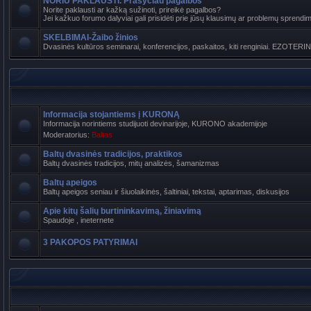
NORIU PAKLAUSTI. Prašyčiau pagalbos
Norite paklausti ar kažką sužinoti, prireikė pagalbos?
Jei kažkuo forumo dalyviai gali prisidėti prie jūsų klausimų ar problemų sprendimo
SKELBIMAI-Žaibo žinios
Dvasinės kultūros seminarai, konferencijos, paskaitos, kiti renginiai. EZOTERI
Informacija stojantiems į KURONĄ
Informacija norintiems studijuoti devinarijoje, KURONO akademijoje
Moderatorius:
Baltas
Baltų dvasinės tradicijos, praktikos
Baltų dvasinės tradicijos, mitų analizės, šamanizmas
Baltų apeigos
Baltų apeigos seniau ir šiuolaikinės, šaltiniai, tekstai, aptarimas, diskusijos
Apie kitų šalių burtininkavimą, žiniavimą
Spaudoje , ineternete
3 PAKOPOS PATYRIMAI