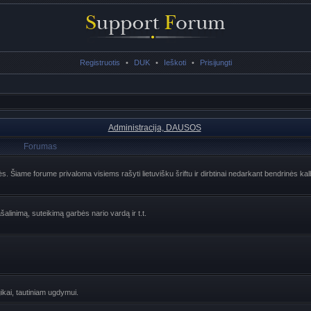
Registruotis
•
DUK
•
Ieškoti
•
Prisijungti
Administracija, DAUSOS
Forumas
lės. Šiame forume privaloma visiems rašyti lietuvišku šriftu ir dirbtinai nedarkant bendrinės ka
šalinimą, suteikimą garbės nario vardą ir t.t.
ogikai, tautiniam ugdymui.