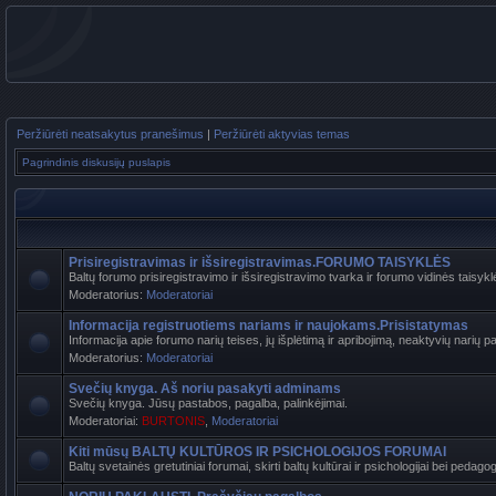
Peržiūrėti neatsakytus pranešimus
|
Peržiūrėti aktyvias temas
Pagrindinis diskusijų puslapis
Prisiregistravimas ir išsiregistravimas.FORUMO TAISYKLĖS
Baltų forumo prisiregistravimo ir išsiregistravimo tvarka ir forumo vidinės taisyk
Moderatorius:
Moderatoriai
Informacija registruotiems nariams ir naujokams.Prisistatymas
Informacija apie forumo narių teises, jų išplėtimą ir apribojimą, neaktyvių narių pa
Moderatorius:
Moderatoriai
Svečių knyga. Aš noriu pasakyti adminams
Svečių knyga. Jūsų pastabos, pagalba, palinkėjimai.
Moderatoriai:
BURTONIS
,
Moderatoriai
Kiti mūsų BALTŲ KULTŪROS IR PSICHOLOGIJOS FORUMAI
Baltų svetainės gretutiniai forumai, skirti baltų kultūrai ir psichologijai bei pedag