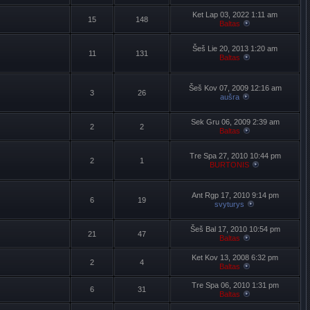
Ket Lap 03, 2022 1:11 am
15
148
Baltas
Šeš Lie 20, 2013 1:20 am
11
131
Baltas
Šeš Kov 07, 2009 12:16 am
3
26
aušra
Sek Gru 06, 2009 2:39 am
2
2
Baltas
Tre Spa 27, 2010 10:44 pm
2
1
BURTONIS
Ant Rgp 17, 2010 9:14 pm
6
19
svyturys
Šeš Bal 17, 2010 10:54 pm
21
47
Baltas
Ket Kov 13, 2008 6:32 pm
2
4
Baltas
Tre Spa 06, 2010 1:31 pm
6
31
Baltas