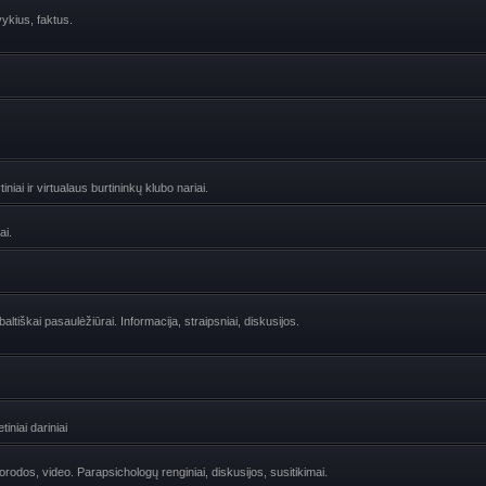
vykius, faktus.
niai ir virtualaus burtininkų klubo nariai.
ai.
ltiškai pasaulėžiūrai. Informacija, straipsniai, diskusijos.
iniai dariniai
uorodos, video. Parapsichologų renginiai, diskusijos, susitikimai.