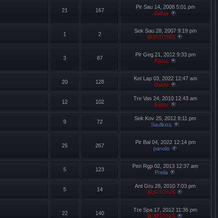
Pir Sau 14, 2008 5:01 pm
21
167
Baltas
Sek Sau 28, 2007 9:19 pm
1
2
BURTONIS
Pir Geg 21, 2012 9:33 pm
3
87
Baltas
Ket Lap 03, 2022 12:47 am
20
128
Baltas
Tre Vas 24, 2010 12:43 am
12
102
Baltas
Sek Kov 25, 2012 8:11 pm
9
72
Saulliuss
Pir Bal 04, 2022 12:14 pm
25
267
panolis
Pen Rgp 02, 2013 12:37 am
5
123
Preila
Ant Gru 28, 2010 7:03 pm
5
14
BURTONIS
Tre Spa 17, 2012 11:36 pm
22
140
BURTONIS