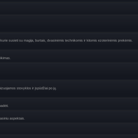
urie susieti su magija, burtais, dvasinėmis technikomis ir kitomis ezoterinėmis prekėmis.
eikimas.
zuojamos stovyklos ir įspūdžiai po jų.
adėti.
vasiniu aspektais.