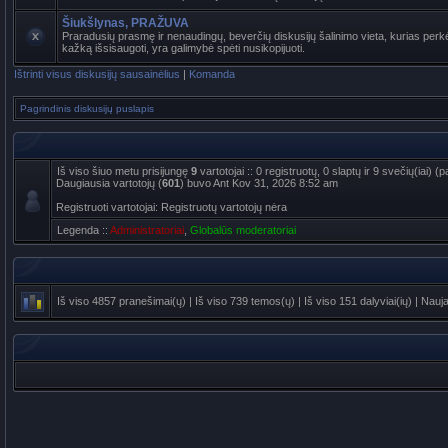
Šiukšlynas, PRAŽUVA
Praradusių prasmę ir nenaudingų, beverčių diskusijų šalinimo vieta, kurias perkė
kažką išsisaugoti, yra galimybė spėti nusikopijuoti.
Ištrinti visus diskusijų sausainėlius
|
Komanda
Pagrindinis diskusijų puslapis
Iš viso šiuo metu prisijungę
9
vartotojai :: 0 registruotų, 0 slaptų ir 9 svečių(iai)
Daugiausia vartotojų (
601
) buvo Ant Kov 31, 2026 8:52 am
Registruoti vartotojai: Registruotų vartotojų nėra
Legenda ::
Administratoriai
,
Globalūs moderatoriai
Iš viso
4857
pranešimai(ų) | Iš viso
739
temos(ų) | Iš viso
151
dalyviai(ių) | Nauj