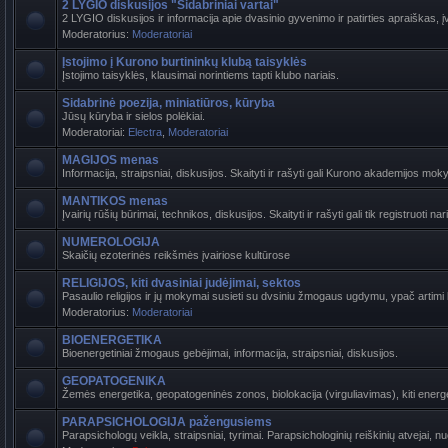
2 LYGIO diskusijos "Sidabriniai vartai"
2 LYGIO diskusijos ir informacija apie dvasinio gyvenimo ir patirties apraiškas, į
Moderatorius:
Moderatoriai
Įstojimo į Kurono burtininkų klubą taisyklės
Įstojimo taisyklės, klausimai norintiems tapti klubo nariais.
Sidabrinė poezija, miniatiūros, kūryba
Jūsų kūryba ir sielos polėkiai.
Moderatoriai:
Electra
,
Moderatoriai
MAGIJOS menas
Informacija, straipsniai, diskusijos. Skaityti ir rašyti gali Kurono akademijos mokyti
MANTIKOS menas
Įvairių rūšių būrimai, technikos, diskusijos. Skaityti ir rašyti gali tik registruoti nari
NUMEROLOGIJA
Skaičių ezoterinės reikšmės įvairiose kultūrose
RELIGIJOS, kiti dvasiniai judėjimai, sektos
Pasaulio religijos ir jų mokymai susieti su dvsiniu žmogaus ugdymu, ypač artimi ba
Moderatorius:
Moderatoriai
BIOENERGETIKA
Bioenergetiniai žmogaus gebėjimai, informacija, straipsniai, diskusijos.
GEOPATOGENIKA
Žemės energetika, geopatogeninės zonos, biolokacija (virguliavimas), kiti energet
PARAPSICHOLOGIJA pažengusiems
Parapsichologų veikla, straipsniai, tyrimai. Parapsichologinių reiškinių atvejai, n