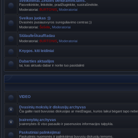
Sveikinimai. Žinutės bendraminčiams.
Pasveikinkite, linkėkite, pradžiuginkite, susirašinėkite.
Moderatoriai:
BURTONIS
,
Moderatoriai
Sveikas juokas :))
Dvasinės pusiausvyros sureguliavimo centras:))
Moderatoriai:
Šešėlis
,
Moderatoriai
Siūlau/Ieškau/Radau
Moderatoriai:
BURTONIS
,
Moderatoriai
Knygos. kiti leidiniai
Dabarties aktualijos
tai, kas aktualu dabar ir norite tuo pasidalinti
VIDEO
Dvasinių mokslų ir diskusijų archyvas
Čia galite rasti buvusias diskusijas ar medžiagas, kurios laikui bėgant tapo n
Įvairenybių archyvas
Įvairenybės iš viso pasaulio ir pasenusios informacijos talpykla.
Paskutiniai palinkėjimai
Paskutinės nuomonės ir palinkėjimai buvusių diskusijų temoms.