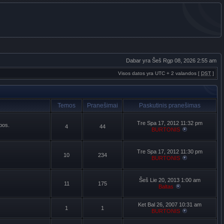
Dabar yra Šeš Rgp 08, 2026 2:55 am
Visos datos yra UTC + 2 valandos [
DST
]
Temos
Pranešimai
Paskutinis pranešimas
Tre Spa 17, 2012 11:32 pm
lbos.
4
44
BURTONIS
Tre Spa 17, 2012 11:30 pm
10
234
BURTONIS
Šeš Lie 20, 2013 1:00 am
11
175
Baltas
Ket Bal 26, 2007 10:31 am
1
1
BURTONIS