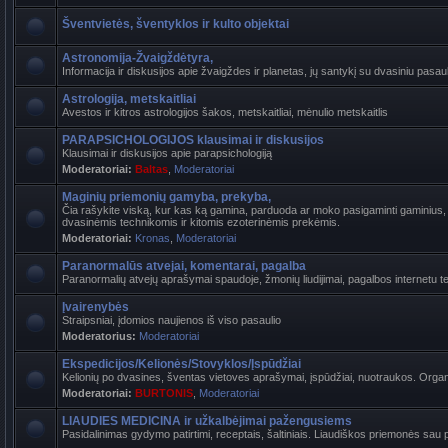
Šventvietės, šventyklos ir kulto objektai
Astronomija-Žvaigždėtyra,
Informacija ir diskusijos apie žvaigždes ir planetas, jų santykį su dvasiniu pasaul
Astrologija, metskaitliai
Avestos ir kitros astrologijos šakos, metskaitliai, mėnulio metskaitlis
PARAPSICHOLOGIJOS klausimai ir diskusijos
Klausimai ir diskusijos apie parapsichologiją
Moderatoriai:
Baltas
,
Moderatoriai
Maginių priemonių gamyba, prekyba,
Čia rašykite viską, kur kas ką gamina, parduoda ar moko pasigaminti gaminius, k
dvasinėmis technikomis ir kitomis ezoterinėmis prekėmis.
Moderatoriai:
Kronas
,
Moderatoriai
Paranormalūs atvejai, komentarai, pagalba
Paranormalių atvejų aprašymai spaudoje, žmonių liudijimai, pagalbos internetu t
Įvairenybės
Straipsniai, įdomios naujienos iš viso pasaulio
Moderatorius:
Moderatoriai
Ekspedicijos/Kelionės/Stovyklos/Įspūdžiai
Kelionių po dvasines, šventas vietoves aprašymai, įspūdžiai, nuotraukos. Organi
Moderatoriai:
BURTONIS
,
Moderatoriai
LIAUDIES MEDICINA ir užkalbėjimai pažengusiems
Pasidalinimas gydymo patirtimi, receptais, šaltiniais. Liaudiškos priemonės sau p