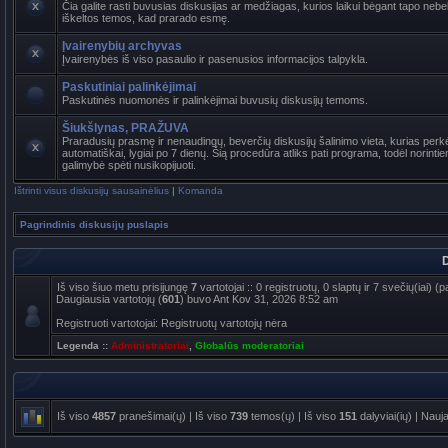
Čia galite rasti buvusias diskusijas ar medžiagas, kurios laikui bėgant tapo ne
iškeltos temos, kad prarado esmę.
Įvairenybių archyvas
Įvairenybės iš viso pasaulio ir pasenusios informacijos talpykla.
Paskutiniai palinkėjimai
Paskutinės nuomonės ir palinkėjimai buvusių diskusijų temoms.
Šiukšlynas, PRAŽUVA
Praradusių prasmę ir nenaudingų, beverčių diskusijų šalinimo vieta, kurias per
automatiškai, lygiai po 7 dienų. Šią procedūra atliks pati programa, todėl norinti
galimybė spėti nusikopijuoti.
Ištrinti visus diskusijų sausainėlius
|
Komanda
Pagrindinis diskusijų puslapis
D
Iš viso šiuo metu prisijungę
7
vartotojai :: 0 registruotų, 0 slaptų ir 7 svečių(iai)
Daugiausia vartotojų (
601
) buvo Ant Kov 31, 2026 8:52 am
Registruoti vartotojai: Registruotų vartotojų nėra
Legenda ::
Administratoriai
,
Globalūs moderatoriai
Iš viso
4857
pranešimai(ų) | Iš viso
739
temos(ų) | Iš viso
151
dalyviai(ių) | Nauj