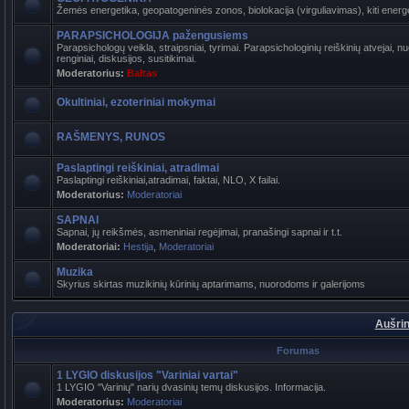
Žemės energetika, geopatogeninės zonos, biolokacija (virguliavimas), kiti energet
PARAPSICHOLOGIJA pažengusiems
Parapsichologų veikla, straipsniai, tyrimai. Parapsichologinių reiškinių atvejai,
renginiai, diskusijos, susitikimai.
Moderatorius:
Baltas
Okultiniai, ezoteriniai mokymai
RAŠMENYS, RUNOS
Paslaptingi reiškiniai, atradimai
Paslaptingi reiškiniai,atradimai, faktai, NLO, X failai.
Moderatorius:
Moderatoriai
SAPNAI
Sapnai, jų reikšmės, asmeniniai regėjimai, pranašingi sapnai ir t.t.
Moderatoriai:
Hestija
,
Moderatoriai
Muzika
Skyrius skirtas muzikinių kūrinių aptarimams, nuorodoms ir galerijoms
Aušrin
Forumas
1 LYGIO diskusijos "Variniai vartai"
1 LYGIO "Varinių" narių dvasinių temų diskusijos. Informacija.
Moderatorius:
Moderatoriai