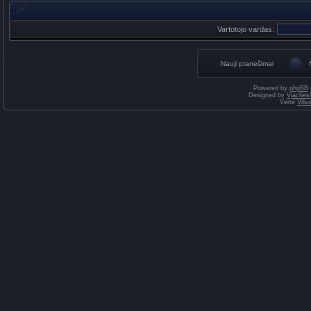
Vartotojo vardas:
Nauji pranešimai
Powered by
phpBB
Designed by
Vjaches
Vertė
Vili