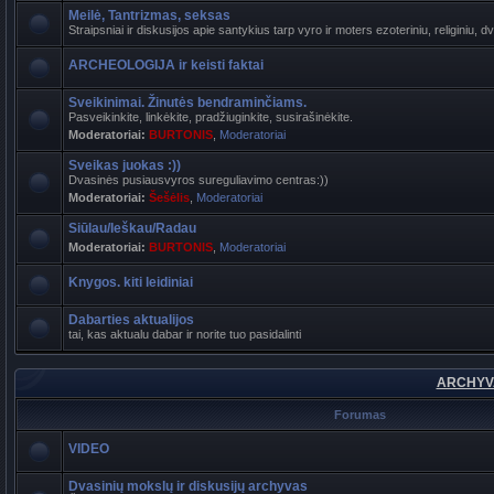
Meilė, Tantrizmas, seksas
Straipsniai ir diskusijos apie santykius tarp vyro ir moters ezoteriniu, religiniu, d
ARCHEOLOGIJA ir keisti faktai
Sveikinimai. Žinutės bendraminčiams.
Pasveikinkite, linkėkite, pradžiuginkite, susirašinėkite.
Moderatoriai:
BURTONIS
,
Moderatoriai
Sveikas juokas :))
Dvasinės pusiausvyros sureguliavimo centras:))
Moderatoriai:
Šešėlis
,
Moderatoriai
Siūlau/Ieškau/Radau
Moderatoriai:
BURTONIS
,
Moderatoriai
Knygos. kiti leidiniai
Dabarties aktualijos
tai, kas aktualu dabar ir norite tuo pasidalinti
ARCHYVA
Forumas
VIDEO
Dvasinių mokslų ir diskusijų archyvas