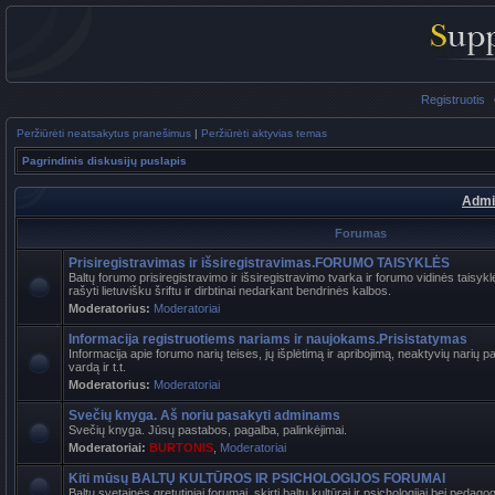
Registruotis
Peržiūrėti neatsakytus pranešimus
|
Peržiūrėti aktyvias temas
Pagrindinis diskusijų puslapis
Admi
Forumas
Prisiregistravimas ir išsiregistravimas.FORUMO TAISYKLĖS
Baltų forumo prisiregistravimo ir išsiregistravimo tvarka ir forumo vidinės tais
rašyti lietuvišku šriftu ir dirbtinai nedarkant bendrinės kalbos.
Moderatorius:
Moderatoriai
Informacija registruotiems nariams ir naujokams.Prisistatymas
Informacija apie forumo narių teises, jų išplėtimą ir apribojimą, neaktyvių narių 
vardą ir t.t.
Moderatorius:
Moderatoriai
Svečių knyga. Aš noriu pasakyti adminams
Svečių knyga. Jūsų pastabos, pagalba, palinkėjimai.
Moderatoriai:
BURTONIS
,
Moderatoriai
Kiti mūsų BALTŲ KULTŪROS IR PSICHOLOGIJOS FORUMAI
Baltų svetainės gretutiniai forumai, skirti baltų kultūrai ir psichologijai bei pedag