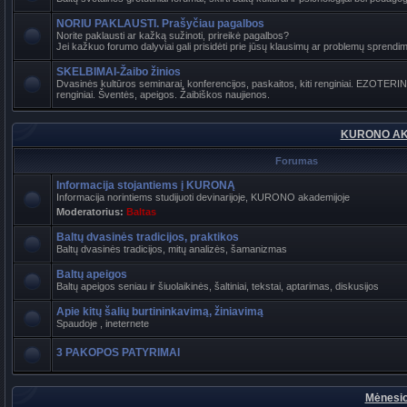
NORIU PAKLAUSTI. Prašyčiau pagalbos
Norite paklausti ar kažką sužinoti, prireikė pagalbos?
Jei kažkuo forumo dalyviai gali prisidėti prie jūsų klausimų ar problemų sprendimo
SKELBIMAI-Žaibo žinios
Dvasinės kultūros seminarai, konferencijos, paskaitos, kiti renginiai. EZOTER
renginiai. Šventės, apeigos. Žaibiškos naujienos.
KURONO AK
Forumas
Informacija stojantiems į KURONĄ
Informacija norintiems studijuoti devinarijoje, KURONO akademijoje
Moderatorius:
Baltas
Baltų dvasinės tradicijos, praktikos
Baltų dvasinės tradicijos, mitų analizės, šamanizmas
Baltų apeigos
Baltų apeigos seniau ir šiuolaikinės, šaltiniai, tekstai, aptarimas, diskusijos
Apie kitų šalių burtininkavimą, žiniavimą
Spaudoje , ineternete
3 PAKOPOS PATYRIMAI
Mėnesio