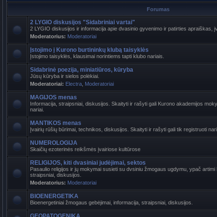
Forumas
2 LYGIO diskusijos "Sidabriniai vartai"
2 LYGIO diskusijos ir informacija apie dvasinio gyvenimo ir patirties apraiškas, į
Moderatorius:
Moderatoriai
Įstojimo į Kurono burtininkų klubą taisyklės
Įstojimo taisyklės, klausimai norintiems tapti klubo nariais.
Sidabrinė poezija, miniatiūros, kūryba
Jūsų kūryba ir sielos polėkiai.
Moderatoriai:
Electra
,
Moderatoriai
MAGIJOS menas
Informacija, straipsniai, diskusijos. Skaityti ir rašyti gali Kurono akademijos mokyt
nariai.
MANTIKOS menas
Įvairių rūšių būrimai, technikos, diskusijos. Skaityti ir rašyti gali tik registruoti nari
NUMEROLOGIJA
Skaičių ezoterinės reikšmės įvairiose kultūrose
RELIGIJOS, kiti dvasiniai judėjimai, sektos
Pasaulio religijos ir jų mokymai susieti su dvsiniu žmogaus ugdymu, ypač artimi b
straipsniai, diskusijos.
Moderatorius:
Moderatoriai
BIOENERGETIKA
Bioenergetiniai žmogaus gebėjimai, informacija, straipsniai, diskusijos.
GEOPATOGENIKA