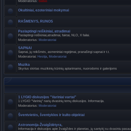
Moderatorius:
Baltas
Okultiniai, ezoteriniai mokymai
RAŠMENYS, RUNOS
Paslaptingi reiškiniai, atradimai
Paslaptingi reiškiniai,atradimai, faktai, NLO, X failai.
Moderatorius:
Moderatoriai
SAPNAI
Sapnai, jų reikšmės, asmeniniai regėjimai, pranašingi sapnai ir t.t.
Moderatoriai:
Hestija
,
Moderatoriai
Muzika
Skyrius skirtas muzikinių kūrinių aptarimams, nuorodoms ir galerijoms
1 LYGIO diskusijos "Variniai vartai"
1 LYGIO "Varinių" narių dvasinių temų diskusijos. Informacija.
Moderatorius:
Moderatoriai
Šventvietės, šventyklos ir kulto objektai
Astronomija-Žvaigždėtyra,
Informacija ir diskusijos apie žvaigždes ir planetas, jų santykį su dvasiniu pasaul