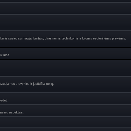
urie susieti su magija, burtais, dvasinėmis technikomis ir kitomis ezoterinėmis prekėmis.
eikimas.
zuojamos stovyklos ir įspūdžiai po jų.
adėti.
vasiniu aspektais.