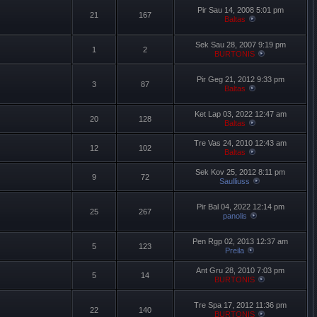
Pir Sau 14, 2008 5:01 pm
21
167
Baltas
Sek Sau 28, 2007 9:19 pm
1
2
BURTONIS
Pir Geg 21, 2012 9:33 pm
3
87
Baltas
Ket Lap 03, 2022 12:47 am
20
128
Baltas
Tre Vas 24, 2010 12:43 am
12
102
Baltas
Sek Kov 25, 2012 8:11 pm
9
72
Saulliuss
Pir Bal 04, 2022 12:14 pm
25
267
panolis
Pen Rgp 02, 2013 12:37 am
5
123
Preila
Ant Gru 28, 2010 7:03 pm
5
14
BURTONIS
Tre Spa 17, 2012 11:36 pm
22
140
BURTONIS