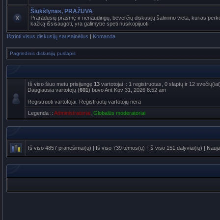
Šiukšlynas, PRAŽUVA
Praradusių prasmę ir nenaudingų, beverčių diskusijų šalinimo vieta, kurias perkė
kažką išsisaugoti, yra galimybė spėti nusikopijuoti.
Ištrinti visus diskusijų sausainėlius
|
Komanda
Pagrindinis diskusijų puslapis
Iš viso šiuo metu prisijungę
13
vartotojai :: 1 registruotas, 0 slaptų ir 12 svečių(
Daugiausia vartotojų (
601
) buvo Ant Kov 31, 2026 8:52 am
Registruoti vartotojai: Registruotų vartotojų nėra
Legenda ::
Administratoriai
,
Globalūs moderatoriai
Iš viso
4857
pranešimai(ų) | Iš viso
739
temos(ų) | Iš viso
151
dalyviai(ių) | Nauj