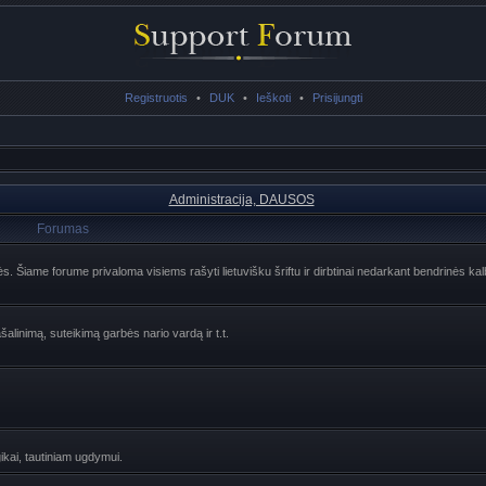
Registruotis
•
DUK
•
Ieškoti
•
Prisijungti
Administracija, DAUSOS
Forumas
lės. Šiame forume privaloma visiems rašyti lietuvišku šriftu ir dirbtinai nedarkant bendrinės ka
šalinimą, suteikimą garbės nario vardą ir t.t.
ogikai, tautiniam ugdymui.