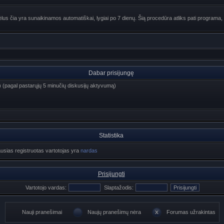
lus čia yra sunaikinamos automatiškai, lygiai po 7 dienų. Šią procedūra atliks pati programa, 
Dabar prisijungę
iai) (pagal pastarųjų 5 minučių diskusijų aktyvumą)
Statistika
ausias registruotas vartotojas yra
nardas
Prisijungti
Vartotojo vardas:
Slaptažodis:
Nauji pranešimai
Naujų pranešimų nėra
Forumas užrakintas