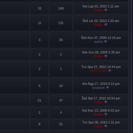
Ket Lap 03, 2022 1:11 am
15
148
Baltas
Šeš Lie 20, 2013 1:20 am
11
131
Baltas
Šeš Kov 07, 2009 12:16 am
3
26
aušra
Sek Gru 06, 2009 2:39 am
2
2
Baltas
Tre Spa 27, 2010 10:44 pm
2
1
BURTONIS
Ant Rgp 17, 2010 9:14 pm
6
19
svyturys
Šeš Bal 17, 2010 10:54 pm
21
47
Baltas
Ket Kov 13, 2008 6:32 pm
2
4
Baltas
Tre Spa 06, 2010 1:31 pm
6
31
Baltas