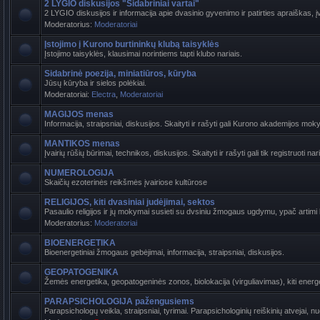
2 LYGIO diskusijos "Sidabriniai vartai"
2 LYGIO diskusijos ir informacija apie dvasinio gyvenimo ir patirties apraiškas, į
Moderatorius:
Moderatoriai
Įstojimo į Kurono burtininkų klubą taisyklės
Įstojimo taisyklės, klausimai norintiems tapti klubo nariais.
Sidabrinė poezija, miniatiūros, kūryba
Jūsų kūryba ir sielos polėkiai.
Moderatoriai:
Electra
,
Moderatoriai
MAGIJOS menas
Informacija, straipsniai, diskusijos. Skaityti ir rašyti gali Kurono akademijos mokyti
MANTIKOS menas
Įvairių rūšių būrimai, technikos, diskusijos. Skaityti ir rašyti gali tik registruoti nari
NUMEROLOGIJA
Skaičių ezoterinės reikšmės įvairiose kultūrose
RELIGIJOS, kiti dvasiniai judėjimai, sektos
Pasaulio religijos ir jų mokymai susieti su dvsiniu žmogaus ugdymu, ypač artimi ba
Moderatorius:
Moderatoriai
BIOENERGETIKA
Bioenergetiniai žmogaus gebėjimai, informacija, straipsniai, diskusijos.
GEOPATOGENIKA
Žemės energetika, geopatogeninės zonos, biolokacija (virguliavimas), kiti energet
PARAPSICHOLOGIJA pažengusiems
Parapsichologų veikla, straipsniai, tyrimai. Parapsichologinių reiškinių atvejai, n