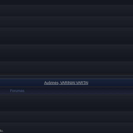
Aušrinės, VARINIAI VARTAI
Forumas
iu.