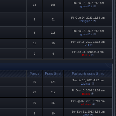
Tre Bal 13, 2022 3:58 pm
13
155
tgreen212
Pir Geg 24, 2021 11:54 am
9
51
remigijusb
Tre Bal 13, 2022 3:58 pm
8
118
tgreen212
Pen Lie 16, 2010 12:12 pm
11
20
TZU
Pir Lap 08, 2010 3:08 pm
2
4
Baltas
Temos
Pranešimai
Paskutinis pranešimas
Tre Lie 13, 2011 4:22 pm
60
125
Zilvinas
Pir Gru 10, 2007 12:24 am
23
112
Baltas
Pir Rgp 02, 2010 12:40 pm
30
56
adminas
Sek Kov 31, 2013 3:34 pm
1
10
Virgo