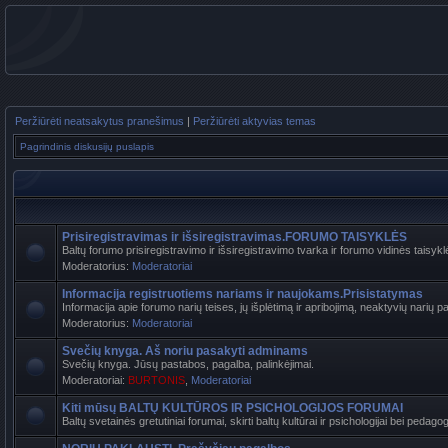
Peržiūrėti neatsakytus pranešimus
|
Peržiūrėti aktyvias temas
Pagrindinis diskusijų puslapis
Prisiregistravimas ir išsiregistravimas.FORUMO TAISYKLĖS
Baltų forumo prisiregistravimo ir išsiregistravimo tvarka ir forumo vidinės taisyk
Moderatorius:
Moderatoriai
Informacija registruotiems nariams ir naujokams.Prisistatymas
Informacija apie forumo narių teises, jų išplėtimą ir apribojimą, neaktyvių narių pa
Moderatorius:
Moderatoriai
Svečių knyga. Aš noriu pasakyti adminams
Svečių knyga. Jūsų pastabos, pagalba, palinkėjimai.
Moderatoriai:
BURTONIS
,
Moderatoriai
Kiti mūsų BALTŲ KULTŪROS IR PSICHOLOGIJOS FORUMAI
Baltų svetainės gretutiniai forumai, skirti baltų kultūrai ir psichologijai bei pedag