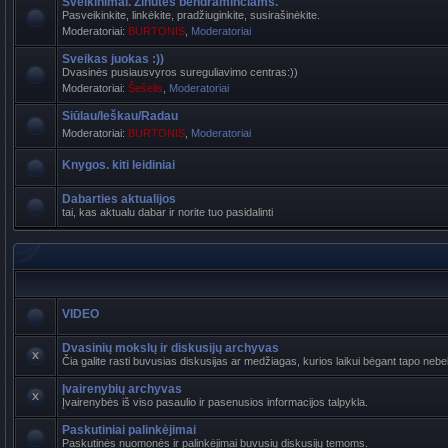
Sveikinimai. Žinutės bendraminčiams.
Pasveikinkite, linkėkite, pradžiuginkite, susirašinėkite.
Moderatoriai:
BURTONIS
,
Moderatoriai
Sveikas juokas :))
Dvasinės pusiausvyros sureguliavimo centras:))
Moderatoriai:
Šešėlis
,
Moderatoriai
Siūlau/Ieškau/Radau
Moderatoriai:
BURTONIS
,
Moderatoriai
Knygos. kiti leidiniai
Dabarties aktualijos
tai, kas aktualu dabar ir norite tuo pasidalinti
VIDEO
Dvasinių mokslų ir diskusijų archyvas
Čia galite rasti buvusias diskusijas ar medžiagas, kurios laikui bėgant tapo n
Įvairenybių archyvas
Įvairenybės iš viso pasaulio ir pasenusios informacijos talpykla.
Paskutiniai palinkėjimai
Paskutinės nuomonės ir palinkėjimai buvusių diskusijų temoms.