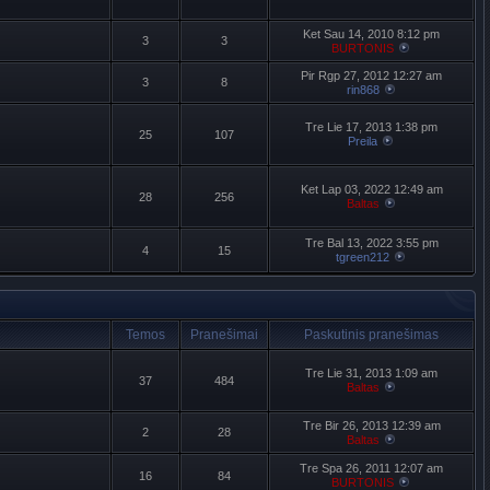
Ket Sau 14, 2010 8:12 pm
3
3
BURTONIS
Pir Rgp 27, 2012 12:27 am
3
8
rin868
Tre Lie 17, 2013 1:38 pm
25
107
Preila
Ket Lap 03, 2022 12:49 am
28
256
Baltas
Tre Bal 13, 2022 3:55 pm
4
15
tgreen212
Temos
Pranešimai
Paskutinis pranešimas
Tre Lie 31, 2013 1:09 am
37
484
Baltas
Tre Bir 26, 2013 12:39 am
2
28
Baltas
Tre Spa 26, 2011 12:07 am
16
84
BURTONIS