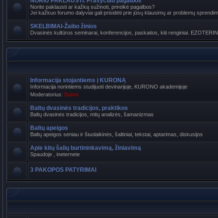
NORIU PAKLAUSTI. Prašyčiau pagalbos
Norite paklausti ar kažką sužinoti, prireikė pagalbos?
Jei kažkuo forumo dalyviai gali prisidėti prie jūsų klausimų ar problemų sprendimo
SKELBIMAI-Žaibo žinios
Dvasinės kultūros seminarai, konferencijos, paskaitos, kiti renginiai. EZOTERI
Informacija stojantiems į KURONĄ
Informacija norintiems studijuoti devinarijoje, KURONO akademijoje
Moderatorius:
Baltas
Baltų dvasinės tradicijos, praktikos
Baltų dvasinės tradicijos, mitų analizės, šamanizmas
Baltų apeigos
Baltų apeigos seniau ir šiuolaikinės, šaltiniai, tekstai, aptarimas, diskusijos
Apie kitų šalių burtininkavimą, žiniavimą
Spaudoje , ineternete
3 PAKOPOS PATYRIMAI