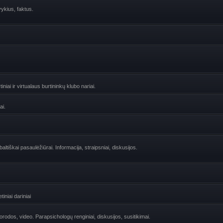
vykius, faktus.
niai ir virtualaus burtininkų klubo nariai.
ai.
ltiškai pasaulėžiūrai. Informacija, straipsniai, diskusijos.
iniai dariniai
uorodos, video. Parapsichologų renginiai, diskusijos, susitikimai.