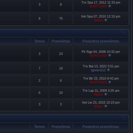
Tre Spa 17, 2012 11:33 pm
3
8
BURTONIS
Ket Spa 07, 2010 12:15 pm
8
75
Baltas
Temos
Pranešimai
Paskutinis pranešimas
Pir Rgp 04, 2008 10:32 pm
3
23
BURTONIS
Tre Bal 13, 2022 3:51 pm
7
19
tgreen212
Tre Bir 23, 2010 8:42 pm
2
6
BURTONIS
Tre Lap 11, 2009 3:25 am
6
10
Baltas
Ket Lie 23, 2015 10:23 pm
3
3
Baltas
Temos
Pranešimai
Paskutinis pranešimas