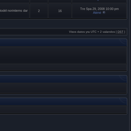
Tre Spa 29, 2008 10:00 pm
todėl norintiems dar
2
16
Atėnė
Visos datos yra UTC + 2 valandos [
DST
]