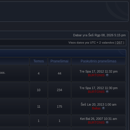
Dabar yra Šeš Rgp 08, 2026 5:15 pm
Visos datos yra UTC + 2 valandos [
DST
]
Temos
Pranešimai
Paskutinis pranešimas
Tre Spa 17, 2012 11:32 pm
lbos.
4
44
BURTONIS
Tre Spa 17, 2012 11:30 pm
10
234
BURTONIS
Šeš Lie 20, 2013 1:00 am
11
175
Baltas
Ket Bal 26, 2007 10:31 am
1
1
BURTONIS