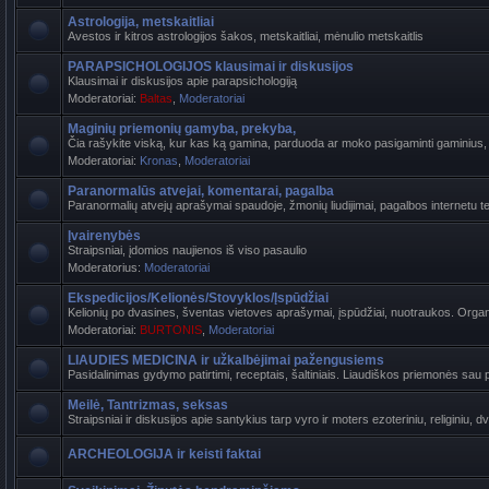
Astrologija, metskaitliai
Avestos ir kitros astrologijos šakos, metskaitliai, mėnulio metskaitlis
PARAPSICHOLOGIJOS klausimai ir diskusijos
Klausimai ir diskusijos apie parapsichologiją
Moderatoriai:
Baltas
,
Moderatoriai
Maginių priemonių gamyba, prekyba,
Čia rašykite viską, kur kas ką gamina, parduoda ar moko pasigaminti gaminius, k
Moderatoriai:
Kronas
,
Moderatoriai
Paranormalūs atvejai, komentarai, pagalba
Paranormalių atvejų aprašymai spaudoje, žmonių liudijimai, pagalbos internetu t
Įvairenybės
Straipsniai, įdomios naujienos iš viso pasaulio
Moderatorius:
Moderatoriai
Ekspedicijos/Kelionės/Stovyklos/Įspūdžiai
Kelionių po dvasines, šventas vietoves aprašymai, įspūdžiai, nuotraukos. Organi
Moderatoriai:
BURTONIS
,
Moderatoriai
LIAUDIES MEDICINA ir užkalbėjimai pažengusiems
Pasidalinimas gydymo patirtimi, receptais, šaltiniais. Liaudiškos priemonės sau p
Meilė, Tantrizmas, seksas
Straipsniai ir diskusijos apie santykius tarp vyro ir moters ezoteriniu, religiniu, d
ARCHEOLOGIJA ir keisti faktai