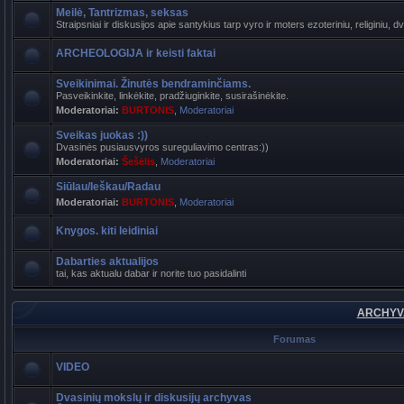
Meilė, Tantrizmas, seksas
Straipsniai ir diskusijos apie santykius tarp vyro ir moters ezoteriniu, religiniu, d
ARCHEOLOGIJA ir keisti faktai
Sveikinimai. Žinutės bendraminčiams.
Pasveikinkite, linkėkite, pradžiuginkite, susirašinėkite.
Moderatoriai:
BURTONIS
,
Moderatoriai
Sveikas juokas :))
Dvasinės pusiausvyros sureguliavimo centras:))
Moderatoriai:
Šešėlis
,
Moderatoriai
Siūlau/Ieškau/Radau
Moderatoriai:
BURTONIS
,
Moderatoriai
Knygos. kiti leidiniai
Dabarties aktualijos
tai, kas aktualu dabar ir norite tuo pasidalinti
ARCHYVA
Forumas
VIDEO
Dvasinių mokslų ir diskusijų archyvas