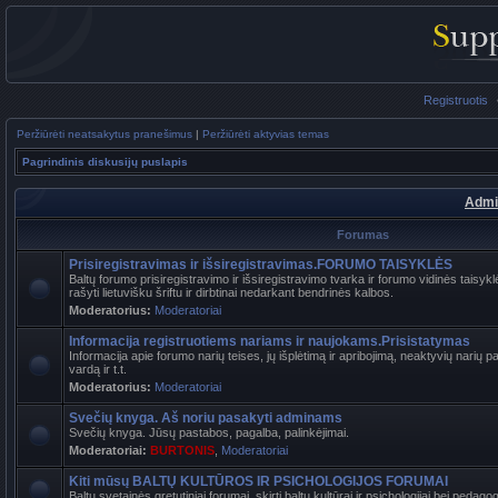
Registruotis
Peržiūrėti neatsakytus pranešimus
|
Peržiūrėti aktyvias temas
Pagrindinis diskusijų puslapis
Admi
Forumas
Prisiregistravimas ir išsiregistravimas.FORUMO TAISYKLĖS
Baltų forumo prisiregistravimo ir išsiregistravimo tvarka ir forumo vidinės tais
rašyti lietuvišku šriftu ir dirbtinai nedarkant bendrinės kalbos.
Moderatorius:
Moderatoriai
Informacija registruotiems nariams ir naujokams.Prisistatymas
Informacija apie forumo narių teises, jų išplėtimą ir apribojimą, neaktyvių narių 
vardą ir t.t.
Moderatorius:
Moderatoriai
Svečių knyga. Aš noriu pasakyti adminams
Svečių knyga. Jūsų pastabos, pagalba, palinkėjimai.
Moderatoriai:
BURTONIS
,
Moderatoriai
Kiti mūsų BALTŲ KULTŪROS IR PSICHOLOGIJOS FORUMAI
Baltų svetainės gretutiniai forumai, skirti baltų kultūrai ir psichologijai bei pedag