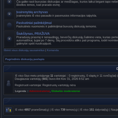
Čia galite rasti buvusias diskusijas ar medžiagas, kurios laikui bėgant tapo ne
iškeltos temos, kad prarado esmę.
Įvairenybių archyvas
Įvairenybės iš viso pasaulio ir pasenusios informacijos talpykla.
Paskutiniai palinkėjimai
Paskutinės nuomonės ir palinkėjimai buvusių diskusijų temoms.
Šiukšlynas, PRAŽUVA
Praradusių prasmę ir nenaudingų, beverčių diskusijų šalinimo vieta, kurias per
automatiškai, lygiai po 7 dienų. Šią procedūra atliks pati programa, todėl norinti
galimybė spėti nusikopijuoti.
Ištrinti visus diskusijų sausainėlius
|
Komanda
Pagrindinis diskusijų puslapis
D
Iš viso šiuo metu prisijungę
11
vartotojai :: 0 registruotų, 0 slaptų ir 11 svečių(ia
Daugiausia vartotojų (
601
) buvo Ant Kov 31, 2026 8:52 am
Registruoti vartotojai: Registruotų vartotojų nėra
Legenda ::
Administratoriai
,
Globalūs moderatoriai
Iš viso
4857
pranešimai(ų) | Iš viso
739
temos(ų) | Iš viso
151
dalyviai(ių) | Nauj