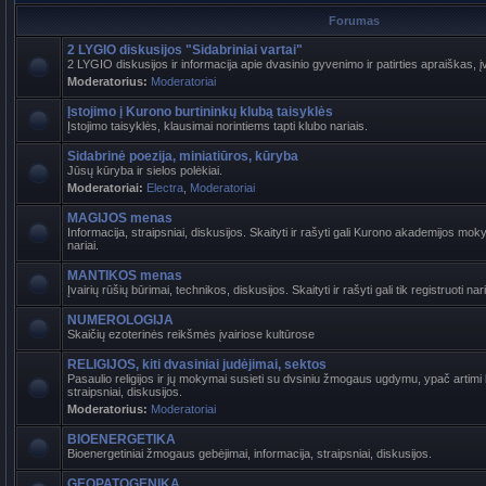
Forumas
2 LYGIO diskusijos "Sidabriniai vartai"
2 LYGIO diskusijos ir informacija apie dvasinio gyvenimo ir patirties apraiškas, į
Moderatorius:
Moderatoriai
Įstojimo į Kurono burtininkų klubą taisyklės
Įstojimo taisyklės, klausimai norintiems tapti klubo nariais.
Sidabrinė poezija, miniatiūros, kūryba
Jūsų kūryba ir sielos polėkiai.
Moderatoriai:
Electra
,
Moderatoriai
MAGIJOS menas
Informacija, straipsniai, diskusijos. Skaityti ir rašyti gali Kurono akademijos mokyt
nariai.
MANTIKOS menas
Įvairių rūšių būrimai, technikos, diskusijos. Skaityti ir rašyti gali tik registruoti nari
NUMEROLOGIJA
Skaičių ezoterinės reikšmės įvairiose kultūrose
RELIGIJOS, kiti dvasiniai judėjimai, sektos
Pasaulio religijos ir jų mokymai susieti su dvsiniu žmogaus ugdymu, ypač artimi b
straipsniai, diskusijos.
Moderatorius:
Moderatoriai
BIOENERGETIKA
Bioenergetiniai žmogaus gebėjimai, informacija, straipsniai, diskusijos.
GEOPATOGENIKA