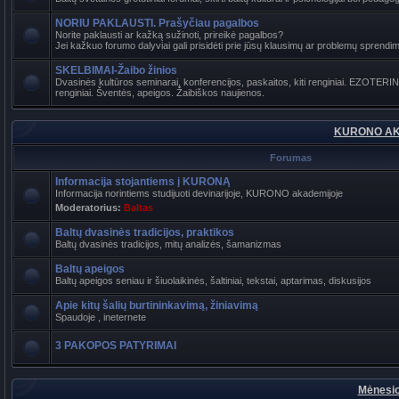
NORIU PAKLAUSTI. Prašyčiau pagalbos
Norite paklausti ar kažką sužinoti, prireikė pagalbos?
Jei kažkuo forumo dalyviai gali prisidėti prie jūsų klausimų ar problemų sprendimo
SKELBIMAI-Žaibo žinios
Dvasinės kultūros seminarai, konferencijos, paskaitos, kiti renginiai. EZOTER
renginiai. Šventės, apeigos. Žaibiškos naujienos.
KURONO AK
Forumas
Informacija stojantiems į KURONĄ
Informacija norintiems studijuoti devinarijoje, KURONO akademijoje
Moderatorius:
Baltas
Baltų dvasinės tradicijos, praktikos
Baltų dvasinės tradicijos, mitų analizės, šamanizmas
Baltų apeigos
Baltų apeigos seniau ir šiuolaikinės, šaltiniai, tekstai, aptarimas, diskusijos
Apie kitų šalių burtininkavimą, žiniavimą
Spaudoje , ineternete
3 PAKOPOS PATYRIMAI
Mėnesio