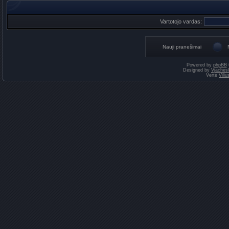
Vartotojo vardas:
Nauji pranešimai
Powered by
phpBB
Designed by
Vjaches
Vertė
Vili