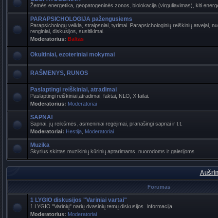
Žemės energetika, geopatogeninės zonos, biolokacija (virguliavimas), kiti energet
PARAPSICHOLOGIJA pažengusiems
Parapsichologų veikla, straipsniai, tyrimai. Parapsichologinių reiškinių atvejai,
renginiai, diskusijos, susitikimai.
Moderatorius:
Baltas
Okultiniai, ezoteriniai mokymai
RAŠMENYS, RUNOS
Paslaptingi reiškiniai, atradimai
Paslaptingi reiškiniai,atradimai, faktai, NLO, X failai.
Moderatorius:
Moderatoriai
SAPNAI
Sapnai, jų reikšmės, asmeniniai regėjimai, pranašingi sapnai ir t.t.
Moderatoriai:
Hestija
,
Moderatoriai
Muzika
Skyrius skirtas muzikinių kūrinių aptarimams, nuorodoms ir galerijoms
Aušrin
Forumas
1 LYGIO diskusijos "Variniai vartai"
1 LYGIO "Varinių" narių dvasinių temų diskusijos. Informacija.
Moderatorius:
Moderatoriai