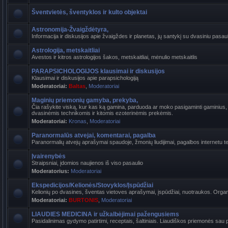
Šventvietės, šventyklos ir kulto objektai
Astronomija-Žvaigždėtyra,
Informacija ir diskusijos apie žvaigždes ir planetas, jų santykį su dvasiniu pasaul
Astrologija, metskaitliai
Avestos ir kitros astrologijos šakos, metskaitliai, mėnulio metskaitlis
PARAPSICHOLOGIJOS klausimai ir diskusijos
Klausimai ir diskusijos apie parapsichologiją
Moderatoriai:
Baltas
,
Moderatoriai
Maginių priemonių gamyba, prekyba,
Čia rašykite viską, kur kas ką gamina, parduoda ar moko pasigaminti gaminius, k
dvasinėmis technikomis ir kitomis ezoterinėmis prekėmis.
Moderatoriai:
Kronas
,
Moderatoriai
Paranormalūs atvejai, komentarai, pagalba
Paranormalių atvejų aprašymai spaudoje, žmonių liudijimai, pagalbos internetu t
Įvairenybės
Straipsniai, įdomios naujienos iš viso pasaulio
Moderatorius:
Moderatoriai
Ekspedicijos/Kelionės/Stovyklos/Įspūdžiai
Kelionių po dvasines, šventas vietoves aprašymai, įspūdžiai, nuotraukos. Organi
Moderatoriai:
BURTONIS
,
Moderatoriai
LIAUDIES MEDICINA ir užkalbėjimai pažengusiems
Pasidalinimas gydymo patirtimi, receptais, šaltiniais. Liaudiškos priemonės sau p