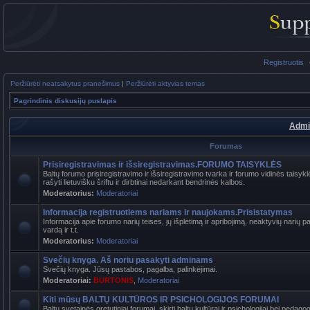
Registruotis
Peržiūrėti neatsakytus pranešimus
|
Peržiūrėti aktyvias temas
Pagrindinis diskusijų puslapis
Admi
Forumas
Prisiregistravimas ir išsiregistravimas.FORUMO TAISYKLĖS
Baltų forumo prisiregistravimo ir išsiregistravimo tvarka ir forumo vidinės tais
rašyti lietuvišku šriftu ir dirbtinai nedarkant bendrinės kalbos.
Moderatorius:
Moderatoriai
Informacija registruotiems nariams ir naujokams.Prisistatymas
Informacija apie forumo narių teises, jų išplėtimą ir apribojimą, neaktyvių narių 
vardą ir t.t.
Moderatorius:
Moderatoriai
Svečių knyga. Aš noriu pasakyti adminams
Svečių knyga. Jūsų pastabos, pagalba, palinkėjimai.
Moderatoriai:
BURTONIS
,
Moderatoriai
Kiti mūsų BALTŲ KULTŪROS IR PSICHOLOGIJOS FORUMAI
Baltų svetainės gretutiniai forumai, skirti baltų kultūrai ir psichologijai bei pedag