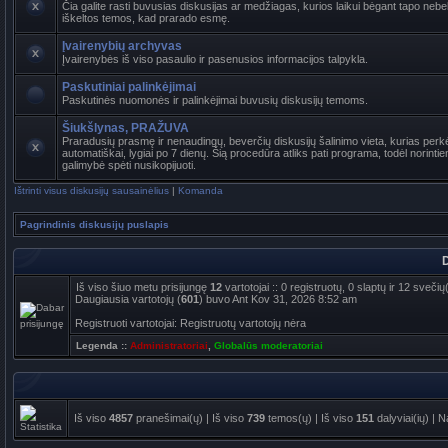
Čia galite rasti buvusias diskusijas ar medžiagas, kurios laikui bėgant tapo ne
iškeltos temos, kad prarado esmę.
Įvairenybių archyvas
Įvairenybės iš viso pasaulio ir pasenusios informacijos talpykla.
Paskutiniai palinkėjimai
Paskutinės nuomonės ir palinkėjimai buvusių diskusijų temoms.
Šiukšlynas, PRAŽUVA
Praradusių prasmę ir nenaudingų, beverčių diskusijų šalinimo vieta, kurias per
automatiškai, lygiai po 7 dienų. Šią procedūra atliks pati programa, todėl norinti
galimybė spėti nusikopijuoti.
Ištrinti visus diskusijų sausainėlius
|
Komanda
Pagrindinis diskusijų puslapis
D
Iš viso šiuo metu prisijungę
12
vartotojai :: 0 registruotų, 0 slaptų ir 12 sveč
Daugiausia vartotojų (
601
) buvo Ant Kov 31, 2026 8:52 am
Registruoti vartotojai: Registruotų vartotojų nėra
Legenda ::
Administratoriai
,
Globalūs moderatoriai
Iš viso
4857
pranešimai(ų) | Iš viso
739
temos(ų) | Iš viso
151
dalyviai(ių) | 