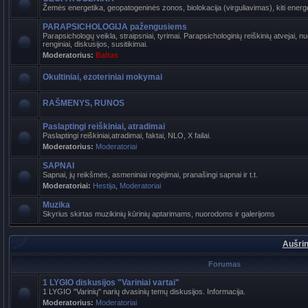
Žemės energetika, geopatogeninės zonos, biolokacija (virguliavimas), kiti energet
PARAPSICHOLOGIJA pažengusiems
Parapsichologų veikla, straipsniai, tyrimai. Parapsichologinių reiškinių atvejai,
renginiai, diskusijos, susitikimai.
Moderatorius:
Baltas
Okultiniai, ezoteriniai mokymai
RAŠMENYS, RUNOS
Paslaptingi reiškiniai, atradimai
Paslaptingi reiškiniai,atradimai, faktai, NLO, X failai.
Moderatorius:
Moderatoriai
SAPNAI
Sapnai, jų reikšmės, asmeniniai regėjimai, pranašingi sapnai ir t.t.
Moderatoriai:
Hestija
,
Moderatoriai
Muzika
Skyrius skirtas muzikinių kūrinių aptarimams, nuorodoms ir galerijoms
Aušrin
Forumas
1 LYGIO diskusijos "Variniai vartai"
1 LYGIO "Varinių" narių dvasinių temų diskusijos. Informacija.
Moderatorius:
Moderatoriai