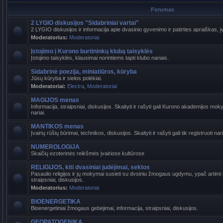
Forumas
2 LYGIO diskusijos "Sidabriniai vartai"
2 LYGIO diskusijos ir informacija apie dvasinio gyvenimo ir patirties apraiškas, į
Moderatorius:
Moderatoriai
Įstojimo į Kurono burtininkų klubą taisyklės
Įstojimo taisyklės, klausimai norintiems tapti klubo nariais.
Sidabrinė poezija, miniatiūros, kūryba
Jūsų kūryba ir sielos polėkiai.
Moderatoriai:
Electra
,
Moderatoriai
MAGIJOS menas
Informacija, straipsniai, diskusijos. Skaityti ir rašyti gali Kurono akademijos mokyt
nariai.
MANTIKOS menas
Įvairių rūšių būrimai, technikos, diskusijos. Skaityti ir rašyti gali tik registruoti nari
NUMEROLOGIJA
Skaičių ezoterinės reikšmės įvairiose kultūrose
RELIGIJOS, kiti dvasiniai judėjimai, sektos
Pasaulio religijos ir jų mokymai susieti su dvsiniu žmogaus ugdymu, ypač artimi b
straipsniai, diskusijos.
Moderatorius:
Moderatoriai
BIOENERGETIKA
Bioenergetiniai žmogaus gebėjimai, informacija, straipsniai, diskusijos.
GEOPATOGENIKA