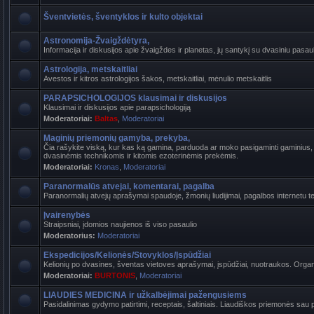
Šventvietės, šventyklos ir kulto objektai
Astronomija-Žvaigždėtyra,
Informacija ir diskusijos apie žvaigždes ir planetas, jų santykį su dvasiniu pasaul
Astrologija, metskaitliai
Avestos ir kitros astrologijos šakos, metskaitliai, mėnulio metskaitlis
PARAPSICHOLOGIJOS klausimai ir diskusijos
Klausimai ir diskusijos apie parapsichologiją
Moderatoriai:
Baltas
,
Moderatoriai
Maginių priemonių gamyba, prekyba,
Čia rašykite viską, kur kas ką gamina, parduoda ar moko pasigaminti gaminius, k
dvasinėmis technikomis ir kitomis ezoterinėmis prekėmis.
Moderatoriai:
Kronas
,
Moderatoriai
Paranormalūs atvejai, komentarai, pagalba
Paranormalių atvejų aprašymai spaudoje, žmonių liudijimai, pagalbos internetu t
Įvairenybės
Straipsniai, įdomios naujienos iš viso pasaulio
Moderatorius:
Moderatoriai
Ekspedicijos/Kelionės/Stovyklos/Įspūdžiai
Kelionių po dvasines, šventas vietoves aprašymai, įspūdžiai, nuotraukos. Organi
Moderatoriai:
BURTONIS
,
Moderatoriai
LIAUDIES MEDICINA ir užkalbėjimai pažengusiems
Pasidalinimas gydymo patirtimi, receptais, šaltiniais. Liaudiškos priemonės sau p