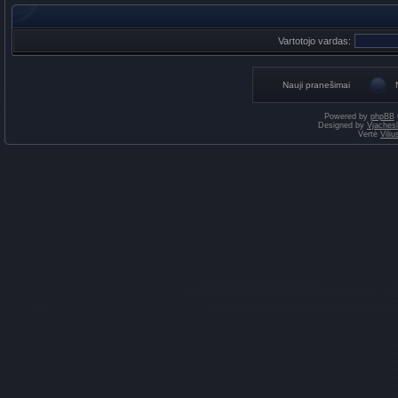
Vartotojo vardas:
Nauji pranešimai
Powered by
phpBB
Designed by
Vjaches
Vertė
Vili