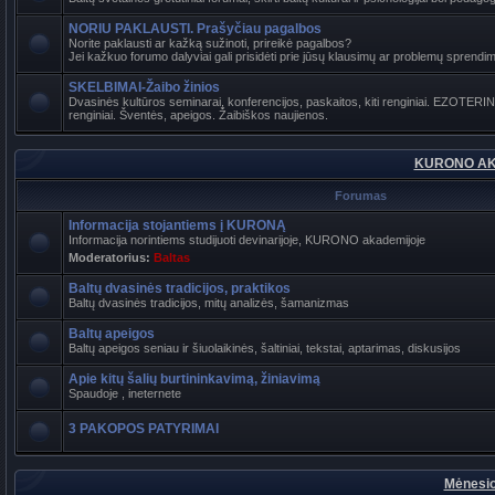
NORIU PAKLAUSTI. Prašyčiau pagalbos
Norite paklausti ar kažką sužinoti, prireikė pagalbos?
Jei kažkuo forumo dalyviai gali prisidėti prie jūsų klausimų ar problemų sprendimo
SKELBIMAI-Žaibo žinios
Dvasinės kultūros seminarai, konferencijos, paskaitos, kiti renginiai. EZOTER
renginiai. Šventės, apeigos. Žaibiškos naujienos.
KURONO AK
Forumas
Informacija stojantiems į KURONĄ
Informacija norintiems studijuoti devinarijoje, KURONO akademijoje
Moderatorius:
Baltas
Baltų dvasinės tradicijos, praktikos
Baltų dvasinės tradicijos, mitų analizės, šamanizmas
Baltų apeigos
Baltų apeigos seniau ir šiuolaikinės, šaltiniai, tekstai, aptarimas, diskusijos
Apie kitų šalių burtininkavimą, žiniavimą
Spaudoje , ineternete
3 PAKOPOS PATYRIMAI
Mėnesio