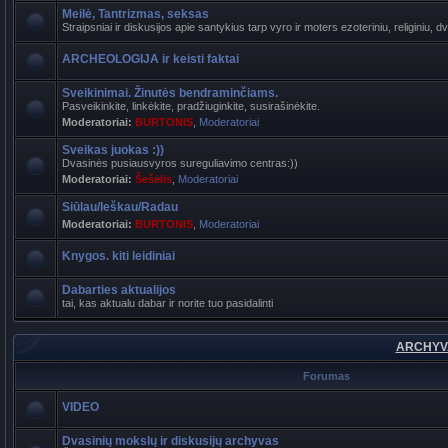
Meilė, Tantrizmas, seksas
Straipsniai ir diskusijos apie santykius tarp vyro ir moters ezoteriniu, religiniu, d
ARCHEOLOGIJA ir keisti faktai
Sveikinimai. Žinutės bendraminčiams.
Pasveikinkite, linkėkite, pradžiuginkite, susirašinėkite.
Moderatoriai:
BURTONIS
,
Moderatoriai
Sveikas juokas :))
Dvasinės pusiausvyros sureguliavimo centras:))
Moderatoriai:
Šešėlis
,
Moderatoriai
Siūlau/Ieškau/Radau
Moderatoriai:
BURTONIS
,
Moderatoriai
Knygos. kiti leidiniai
Dabarties aktualijos
tai, kas aktualu dabar ir norite tuo pasidalinti
ARCHYVA
Forumas
VIDEO
Dvasinių mokslų ir diskusijų archyvas