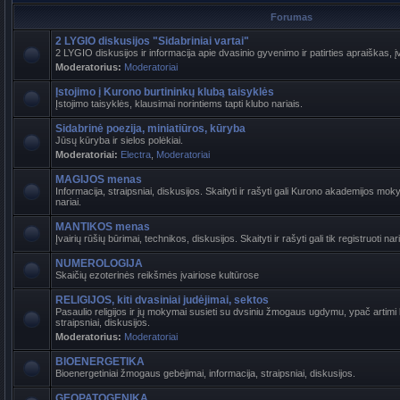
Forumas
2 LYGIO diskusijos "Sidabriniai vartai"
2 LYGIO diskusijos ir informacija apie dvasinio gyvenimo ir patirties apraiškas, į
Moderatorius:
Moderatoriai
Įstojimo į Kurono burtininkų klubą taisyklės
Įstojimo taisyklės, klausimai norintiems tapti klubo nariais.
Sidabrinė poezija, miniatiūros, kūryba
Jūsų kūryba ir sielos polėkiai.
Moderatoriai:
Electra
,
Moderatoriai
MAGIJOS menas
Informacija, straipsniai, diskusijos. Skaityti ir rašyti gali Kurono akademijos mokyt
nariai.
MANTIKOS menas
Įvairių rūšių būrimai, technikos, diskusijos. Skaityti ir rašyti gali tik registruoti nari
NUMEROLOGIJA
Skaičių ezoterinės reikšmės įvairiose kultūrose
RELIGIJOS, kiti dvasiniai judėjimai, sektos
Pasaulio religijos ir jų mokymai susieti su dvsiniu žmogaus ugdymu, ypač artimi b
straipsniai, diskusijos.
Moderatorius:
Moderatoriai
BIOENERGETIKA
Bioenergetiniai žmogaus gebėjimai, informacija, straipsniai, diskusijos.
GEOPATOGENIKA