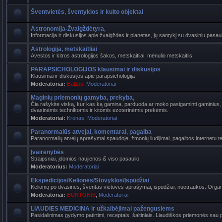
Šventvietės, šventyklos ir kulto objektai
Astronomija-Žvaigždėtyra,
Informacija ir diskusijos apie žvaigždes ir planetas, jų santykį su dvasiniu pasaul
Astrologija, metskaitliai
Avestos ir kitros astrologijos šakos, metskaitliai, mėnulio metskaitlis
PARAPSICHOLOGIJOS klausimai ir diskusijos
Klausimai ir diskusijos apie parapsichologiją
Moderatoriai:
Baltas
,
Moderatoriai
Maginių priemonių gamyba, prekyba,
Čia rašykite viską, kur kas ką gamina, parduoda ar moko pasigaminti gaminius, k
dvasinėmis technikomis ir kitomis ezoterinėmis prekėmis.
Moderatoriai:
Kronas
,
Moderatoriai
Paranormalūs atvejai, komentarai, pagalba
Paranormalių atvejų aprašymai spaudoje, žmonių liudijimai, pagalbos internetu t
Įvairenybės
Straipsniai, įdomios naujienos iš viso pasaulio
Moderatorius:
Moderatoriai
Ekspedicijos/Kelionės/Stovyklos/Įspūdžiai
Kelionių po dvasines, šventas vietoves aprašymai, įspūdžiai, nuotraukos. Organi
Moderatoriai:
BURTONIS
,
Moderatoriai
LIAUDIES MEDICINA ir užkalbėjimai pažengusiems
Pasidalinimas gydymo patirtimi, receptais, šaltiniais. Liaudiškos priemonės sau p