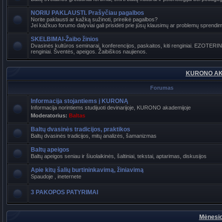
NORIU PAKLAUSTI. Prašyčiau pagalbos
Norite paklausti ar kažką sužinoti, prireikė pagalbos?
Jei kažkuo forumo dalyviai gali prisidėti prie jūsų klausimų ar problemų sprendimo
SKELBIMAI-Žaibo žinios
Dvasinės kultūros seminarai, konferencijos, paskaitos, kiti renginiai. EZOTER
renginiai. Šventės, apeigos. Žaibiškos naujienos.
KURONO AK
Forumas
Informacija stojantiems į KURONĄ
Informacija norintiems studijuoti devinarijoje, KURONO akademijoje
Moderatorius:
Baltas
Baltų dvasinės tradicijos, praktikos
Baltų dvasinės tradicijos, mitų analizės, šamanizmas
Baltų apeigos
Baltų apeigos seniau ir šiuolaikinės, šaltiniai, tekstai, aptarimas, diskusijos
Apie kitų šalių burtininkavimą, žiniavimą
Spaudoje , ineternete
3 PAKOPOS PATYRIMAI
Mėnesio