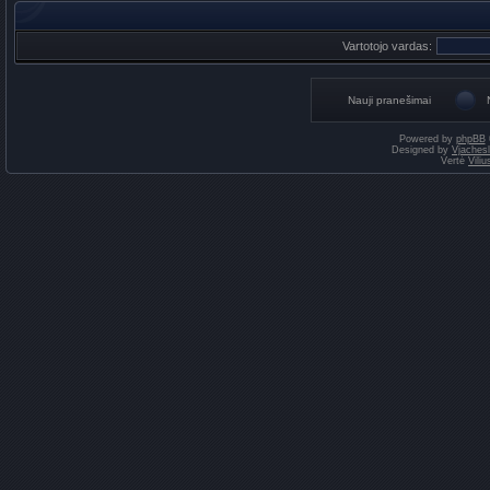
Vartotojo vardas:
Nauji pranešimai
Powered by
phpBB
Designed by
Vjaches
Vertė
Vili