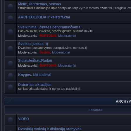
Meilė, Tantrizmas, seksas
Straipsniai ir diskusijos apie santykius tarp vyro ir moters ezoteriniu, religiniu, d
ARCHEOLOGIJA ir keisti faktai
Sveikinimai. Žinutės bendraminčiams.
Pasveikinkite, linkėkite, pradžiuginkite, susirašinėkite.
Moderatoriai:
BURTONIS
,
Moderatoriai
Sveikas juokas :))
Dvasinės pusiausvyros sureguliavimo centras:))
Moderatoriai:
Šešėlis
,
Moderatoriai
Siūlau/Ieškau/Radau
Moderatoriai:
BURTONIS
,
Moderatoriai
Knygos. kiti leidiniai
Dabarties aktualijos
tai, kas aktualu dabar ir norite tuo pasidalinti
ARCHYVA
Forumas
VIDEO
Dvasinių mokslų ir diskusijų archyvas