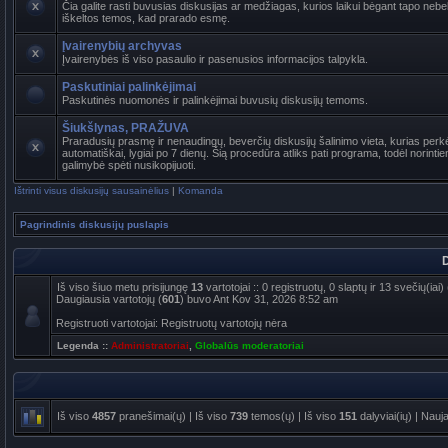
Čia galite rasti buvusias diskusijas ar medžiagas, kurios laikui bėgant tapo ne
iškeltos temos, kad prarado esmę.
Įvairenybių archyvas
Įvairenybės iš viso pasaulio ir pasenusios informacijos talpykla.
Paskutiniai palinkėjimai
Paskutinės nuomonės ir palinkėjimai buvusių diskusijų temoms.
Šiukšlynas, PRAŽUVA
Praradusių prasmę ir nenaudingų, beverčių diskusijų šalinimo vieta, kurias per
automatiškai, lygiai po 7 dienų. Šią procedūra atliks pati programa, todėl norinti
galimybė spėti nusikopijuoti.
Ištrinti visus diskusijų sausainėlius
|
Komanda
Pagrindinis diskusijų puslapis
D
Iš viso šiuo metu prisijungę
13
vartotojai :: 0 registruotų, 0 slaptų ir 13 svečių(ia
Daugiausia vartotojų (
601
) buvo Ant Kov 31, 2026 8:52 am
Registruoti vartotojai: Registruotų vartotojų nėra
Legenda ::
Administratoriai
,
Globalūs moderatoriai
Iš viso
4857
pranešimai(ų) | Iš viso
739
temos(ų) | Iš viso
151
dalyviai(ių) | Nauj