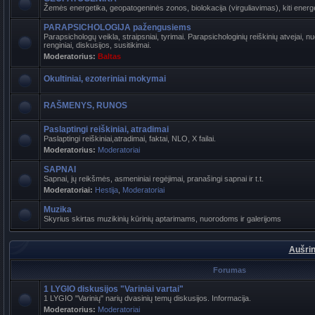
Žemės energetika, geopatogeninės zonos, biolokacija (virguliavimas), kiti energet
PARAPSICHOLOGIJA pažengusiems
Parapsichologų veikla, straipsniai, tyrimai. Parapsichologinių reiškinių atvejai,
renginiai, diskusijos, susitikimai.
Moderatorius:
Baltas
Okultiniai, ezoteriniai mokymai
RAŠMENYS, RUNOS
Paslaptingi reiškiniai, atradimai
Paslaptingi reiškiniai,atradimai, faktai, NLO, X failai.
Moderatorius:
Moderatoriai
SAPNAI
Sapnai, jų reikšmės, asmeniniai regėjimai, pranašingi sapnai ir t.t.
Moderatoriai:
Hestija
,
Moderatoriai
Muzika
Skyrius skirtas muzikinių kūrinių aptarimams, nuorodoms ir galerijoms
Aušrin
Forumas
1 LYGIO diskusijos "Variniai vartai"
1 LYGIO "Varinių" narių dvasinių temų diskusijos. Informacija.
Moderatorius:
Moderatoriai