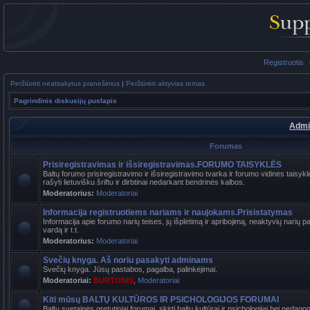
Registruotis
Peržiūrėti neatsakytus pranešimus
|
Peržiūrėti aktyvias temas
Pagrindinis diskusijų puslapis
Admi
Forumas
Prisiregistravimas ir išsiregistravimas.FORUMO TAISYKLĖS
Baltų forumo prisiregistravimo ir išsiregistravimo tvarka ir forumo vidinės tais
rašyti lietuvišku šriftu ir dirbtinai nedarkant bendrinės kalbos.
Moderatorius:
Moderatoriai
Informacija registruotiems nariams ir naujokams.Prisistatymas
Informacija apie forumo narių teises, jų išplėtimą ir apribojimą, neaktyvių narių 
vardą ir t.t.
Moderatorius:
Moderatoriai
Svečių knyga. Aš noriu pasakyti adminams
Svečių knyga. Jūsų pastabos, pagalba, palinkėjimai.
Moderatoriai:
BURTONIS
,
Moderatoriai
Kiti mūsų BALTŲ KULTŪROS IR PSICHOLOGIJOS FORUMAI
Baltų svetainės gretutiniai forumai, skirti baltų kultūrai ir psichologijai bei pedag