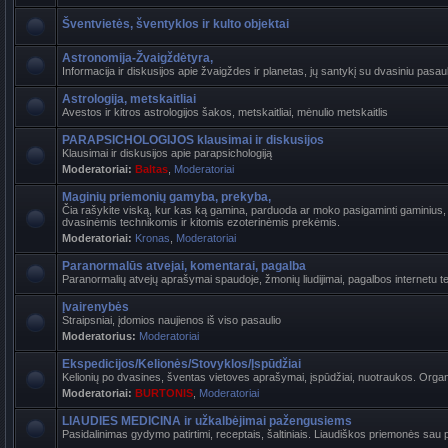
Šventvietės, šventyklos ir kulto objektai
Astronomija-Žvaigždėtyra,
Informacija ir diskusijos apie žvaigždes ir planetas, jų santykį su dvasiniu pasaul
Astrologija, metskaitliai
Avestos ir kitros astrologijos šakos, metskaitliai, mėnulio metskaitlis
PARAPSICHOLOGIJOS klausimai ir diskusijos
Klausimai ir diskusijos apie parapsichologiją
Moderatoriai:
Baltas
,
Moderatoriai
Maginių priemonių gamyba, prekyba,
Čia rašykite viską, kur kas ką gamina, parduoda ar moko pasigaminti gaminius, k
dvasinėmis technikomis ir kitomis ezoterinėmis prekėmis.
Moderatoriai:
Kronas
,
Moderatoriai
Paranormalūs atvejai, komentarai, pagalba
Paranormalių atvejų aprašymai spaudoje, žmonių liudijimai, pagalbos internetu t
Įvairenybės
Straipsniai, įdomios naujienos iš viso pasaulio
Moderatorius:
Moderatoriai
Ekspedicijos/Kelionės/Stovyklos/Įspūdžiai
Kelionių po dvasines, šventas vietoves aprašymai, įspūdžiai, nuotraukos. Organi
Moderatoriai:
BURTONIS
,
Moderatoriai
LIAUDIES MEDICINA ir užkalbėjimai pažengusiems
Pasidalinimas gydymo patirtimi, receptais, šaltiniais. Liaudiškos priemonės sau p