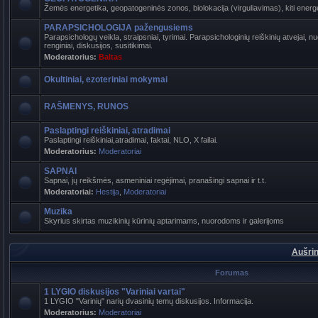
Žemės energetika, geopatogeninės zonos, biolokacija (virguliavimas), kiti energet
PARAPSICHOLOGIJA pažengusiems
Parapsichologų veikla, straipsniai, tyrimai. Parapsichologinių reiškinių atvejai,
renginiai, diskusijos, susitikimai.
Moderatorius:
Baltas
Okultiniai, ezoteriniai mokymai
RAŠMENYS, RUNOS
Paslaptingi reiškiniai, atradimai
Paslaptingi reiškiniai,atradimai, faktai, NLO, X failai.
Moderatorius:
Moderatoriai
SAPNAI
Sapnai, jų reikšmės, asmeniniai regėjimai, pranašingi sapnai ir t.t.
Moderatoriai:
Hestija
,
Moderatoriai
Muzika
Skyrius skirtas muzikinių kūrinių aptarimams, nuorodoms ir galerijoms
Aušrin
Forumas
1 LYGIO diskusijos "Variniai vartai"
1 LYGIO "Varinių" narių dvasinių temų diskusijos. Informacija.
Moderatorius:
Moderatoriai