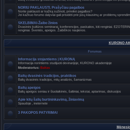
NORIU PAKLAUSTI. Prašyčiau pagalbos
Norite paklausti ar kažką sužinoti, prireikė pagalbos?
Jei kažkuo forumo dalyviai gali prisidėti prie jūsų klausimų ar problemų sprendimo
SKELBIMAI-Žaibo žinios
Dvasinės kultūros seminarai, konferencijos, paskaitos, kiti renginiai. EZOTER
renginiai. Šventės, apeigos. Žaibiškos naujienos.
KURONO AK
Forumas
Informacija stojantiems į KURONĄ
Informacija norintiems studijuoti devinarijoje, KURONO akademijoje
Moderatorius:
Baltas
Baltų dvasinės tradicijos, praktikos
Baltų dvasinės tradicijos, mitų analizės, šamanizmas
Baltų apeigos
Baltų apeigos seniau ir šiuolaikinės, šaltiniai, tekstai, aptarimas, diskusijos
Apie kitų šalių burtininkavimą, žiniavimą
Spaudoje , ineternete
3 PAKOPOS PATYRIMAI
Mėnesio