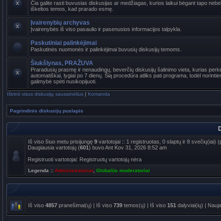
Čia galite rasti buvusias diskusijas ar medžiagas, kurios laikui bėgant tapo ne
iškeltos temos, kad prarado esmę.
Įvairenybių archyvas
Įvairenybės iš viso pasaulio ir pasenusios informacijos talpykla.
Paskutiniai palinkėjimai
Paskutinės nuomonės ir palinkėjimai buvusių diskusijų temoms.
Šiukšlynas, PRAŽUVA
Praradusių prasmę ir nenaudingų, beverčių diskusijų šalinimo vieta, kurias per
automatiškai, lygiai po 7 dienų. Šią procedūra atliks pati programa, todėl norinti
galimybė spėti nusikopijuoti.
Ištrinti visus diskusijų sausainėlius
|
Komanda
Pagrindinis diskusijų puslapis
D
Iš viso šiuo metu prisijungę
9
vartotojai :: 1 registruotas, 0 slaptų ir 8 svečių(iai
Daugiausia vartotojų (
601
) buvo Ant Kov 31, 2026 8:52 am
Registruoti vartotojai: Registruotų vartotojų nėra
Legenda ::
Administratoriai
,
Globalūs moderatoriai
Iš viso
4857
pranešimai(ų) | Iš viso
739
temos(ų) | Iš viso
151
dalyviai(ių) | Nauj