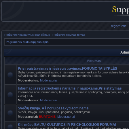
Registruotis
Peržiūrėti neatsakytus pranešimus
|
Peržiūrėti aktyvias temas
Pagrindinis diskusijų puslapis
Admi
Forumas
Prisiregistravimas ir išsiregistravimas.FORUMO TAISYKLĖS
Baltų forumo prisiregistravimo ir išsiregistravimo tvarka ir forumo vidinės tais
rašyti lietuvišku šriftu ir dirbtinai nedarkant bendrinės kalbos.
Moderatorius:
Moderatoriai
Informacija registruotiems nariams ir naujokams.Prisistatymas
Informacija apie forumo narių teises, jų išplėtimą ir apribojimą, neaktyvių narių 
vardą ir t.t.
Moderatorius:
Moderatoriai
Svečių knyga. Aš noriu pasakyti adminams
Svečių knyga. Jūsų pastabos, pagalba, palinkėjimai.
Moderatoriai:
BURTONIS
,
Moderatoriai
Kiti mūsų BALTŲ KULTŪROS IR PSICHOLOGIJOS FORUMAI
Baltų svetainės gretutiniai forumai, skirti baltų kultūrai ir psichologijai bei pedag