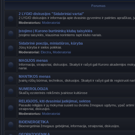
Forumas
2 LYGIO diskusijos "Sidabriniai vartai"
2 LYGIO diskusijos ir informacija apie dvasinio gyvenimo ir patirties apraiškas, į
Moderatorius:
Moderatoriai
Įstojimo į Kurono burtininkų klubą taisyklės
Įstojimo taisyklės, klausimai norintiems tapti klubo nariais.
Sidabrinė poezija, miniatiūros, kūryba
Jūsų kūryba ir sielos polėkiai.
Moderatoriai:
Electra
,
Moderatoriai
MAGIJOS menas
Informacija, straipsniai, diskusijos. Skaityti ir rašyti gali Kurono akademijos mokyt
nariai.
MANTIKOS menas
Įvairių rūšių būrimai, technikos, diskusijos. Skaityti ir rašyti gali tik registruoti nari
NUMEROLOGIJA
Skaičių ezoterinės reikšmės įvairiose kultūrose
RELIGIJOS, kiti dvasiniai judėjimai, sektos
Pasaulio religijos ir jų mokymai susieti su dvsiniu žmogaus ugdymu, ypač artimi b
straipsniai, diskusijos.
Moderatorius:
Moderatoriai
BIOENERGETIKA
Bioenergetiniai žmogaus gebėjimai, informacija, straipsniai, diskusijos.
GEOPATOGENIKA