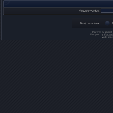
Vartotojo vardas:
Nauji pranešimai
Powered by
phpBB
Designed by
Vjaches
Vertė
Vili