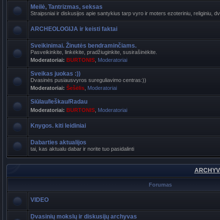
Meilė, Tantrizmas, seksas
Straipsniai ir diskusijos apie santykius tarp vyro ir moters ezoteriniu, religiniu, d
ARCHEOLOGIJA ir keisti faktai
Sveikinimai. Žinutės bendraminčiams.
Pasveikinkite, linkėkite, pradžiuginkite, susirašinėkite.
Moderatoriai:
BURTONIS
,
Moderatoriai
Sveikas juokas :))
Dvasinės pusiausvyros sureguliavimo centras:))
Moderatoriai:
Šešėlis
,
Moderatoriai
Siūlau/Ieškau/Radau
Moderatoriai:
BURTONIS
,
Moderatoriai
Knygos. kiti leidiniai
Dabarties aktualijos
tai, kas aktualu dabar ir norite tuo pasidalinti
ARCHYVA
Forumas
VIDEO
Dvasinių mokslų ir diskusijų archyvas