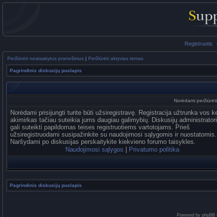
Registruotis
Peržiūrėti neatsakytus pranešimus
|
Peržiūrėti aktyvias temas
Pagrindinis diskusijų puslapis
Norėdami peržiūrėti 
Norėdami prisijungti turite būti užsiregistravę. Registracija užtrunka vos k
akimirkas tačiau suteikia jums daugiau galimybių. Diskusijų administrator
gali suteikti papildomas teises registruotiems vartotojams. Prieš
užsiregistruodami susipažinkite su naudojimosi sąlygomis ir nuostatomis.
Naršydami po diskusijas perskaitykite kiekvieno forumo taisykles.
Naudojimosi sąlygos
|
Privatumo politika
Pagrindinis diskusijų puslapis
Powered by
phpBB