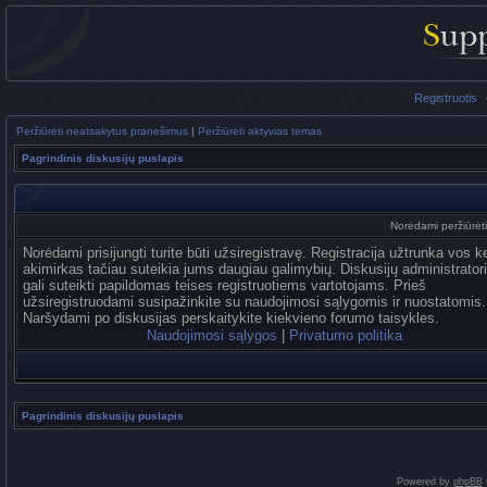
Registruotis
Peržiūrėti neatsakytus pranešimus
|
Peržiūrėti aktyvias temas
Pagrindinis diskusijų puslapis
Norėdami peržiūrėti 
Norėdami prisijungti turite būti užsiregistravę. Registracija užtrunka vos k
akimirkas tačiau suteikia jums daugiau galimybių. Diskusijų administrator
gali suteikti papildomas teises registruotiems vartotojams. Prieš
užsiregistruodami susipažinkite su naudojimosi sąlygomis ir nuostatomis.
Naršydami po diskusijas perskaitykite kiekvieno forumo taisykles.
Naudojimosi sąlygos
|
Privatumo politika
Pagrindinis diskusijų puslapis
Powered by
phpBB