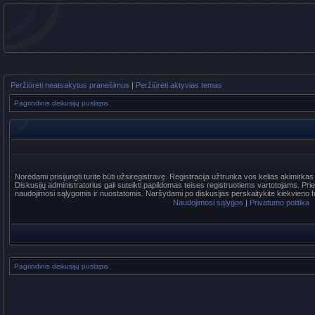
Peržiūrėti neatsakytus pranešimus
|
Peržiūrėti aktyvias temas
Pagrindinis diskusijų puslapis
Norėdami prisijungti turite būti užsiregistravę. Registracija užtrunka vos kelias akimirka
Diskusijų administratorius gali suteikti papildomas teises registruotiems vartotojams. Pr
naudojimosi sąlygomis ir nuostatomis. Naršydami po diskusijas perskaitykite kiekvieno f
Naudojimosi sąlygos
|
Privatumo politika
Pagrindinis diskusijų puslapis