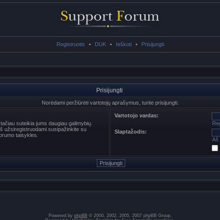
Registruotis
•
DUK
•
Ieškoti
•
Prisijungti
Prisijungti
Norėdami peržiūrėti vartotojų aprašymus, turite prisijungti.
Vartotojo vardas:
s tačiau suteikia jums daugiau galimybių.
Reg
ieš užsiregistruodami susipažinkite su
Slaptažodis:
orumo taisykles.
Aš 
Powered by
phpBB
© 2000, 2002, 2005, 2007 phpBB Group.