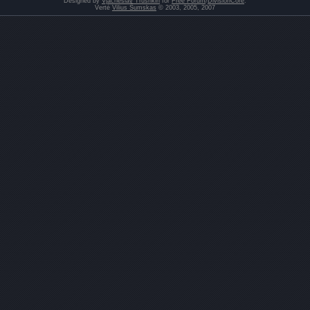
Designed by
Vjacheslav Trushkin
for
Free Forum
/
DivisionCore
.
Vertė
Vilius Šumskas
© 2003, 2005, 2007