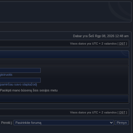
Dabar yra Šeš Rgp 08, 2026 12:48 am
Visos datos yra UTC + 2 valandos [
DST
]
istruotis
pamiršau savo slaptažodį
Paslėpti mano būseną šios sesijos metu
Visos datos yra UTC + 2 valandos [
DST
]
Pereiti į: