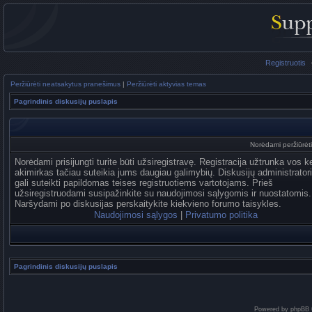
Registruotis
Peržiūrėti neatsakytus pranešimus
|
Peržiūrėti aktyvias temas
Pagrindinis diskusijų puslapis
Norėdami peržiūrėti 
Norėdami prisijungti turite būti užsiregistravę. Registracija užtrunka vos k
akimirkas tačiau suteikia jums daugiau galimybių. Diskusijų administrator
gali suteikti papildomas teises registruotiems vartotojams. Prieš
užsiregistruodami susipažinkite su naudojimosi sąlygomis ir nuostatomis.
Naršydami po diskusijas perskaitykite kiekvieno forumo taisykles.
Naudojimosi sąlygos
|
Privatumo politika
Pagrindinis diskusijų puslapis
Powered by
phpBB