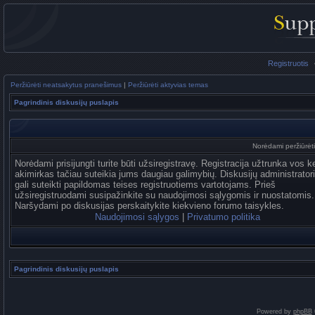
Registruotis
Peržiūrėti neatsakytus pranešimus
|
Peržiūrėti aktyvias temas
Pagrindinis diskusijų puslapis
Norėdami peržiūrėti 
Norėdami prisijungti turite būti užsiregistravę. Registracija užtrunka vos k
akimirkas tačiau suteikia jums daugiau galimybių. Diskusijų administrator
gali suteikti papildomas teises registruotiems vartotojams. Prieš
užsiregistruodami susipažinkite su naudojimosi sąlygomis ir nuostatomis.
Naršydami po diskusijas perskaitykite kiekvieno forumo taisykles.
Naudojimosi sąlygos
|
Privatumo politika
Pagrindinis diskusijų puslapis
Powered by
phpBB