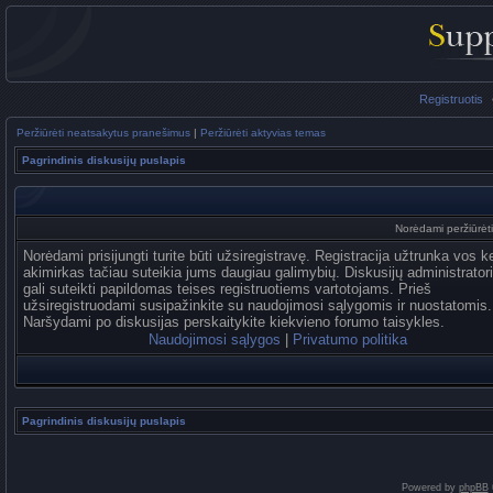
Registruotis
Peržiūrėti neatsakytus pranešimus
|
Peržiūrėti aktyvias temas
Pagrindinis diskusijų puslapis
Norėdami peržiūrėti 
Norėdami prisijungti turite būti užsiregistravę. Registracija užtrunka vos k
akimirkas tačiau suteikia jums daugiau galimybių. Diskusijų administrator
gali suteikti papildomas teises registruotiems vartotojams. Prieš
užsiregistruodami susipažinkite su naudojimosi sąlygomis ir nuostatomis.
Naršydami po diskusijas perskaitykite kiekvieno forumo taisykles.
Naudojimosi sąlygos
|
Privatumo politika
Pagrindinis diskusijų puslapis
Powered by
phpBB