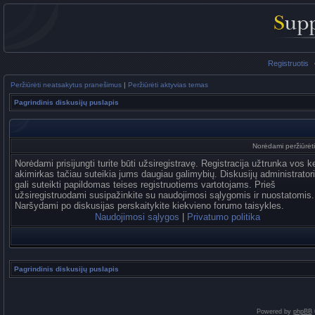
Registruotis
Peržiūrėti neatsakytus pranešimus
|
Peržiūrėti aktyvias temas
Pagrindinis diskusijų puslapis
Norėdami peržiūrėti 
Norėdami prisijungti turite būti užsiregistravę. Registracija užtrunka vos k
akimirkas tačiau suteikia jums daugiau galimybių. Diskusijų administrator
gali suteikti papildomas teises registruotiems vartotojams. Prieš
užsiregistruodami susipažinkite su naudojimosi sąlygomis ir nuostatomis.
Naršydami po diskusijas perskaitykite kiekvieno forumo taisykles.
Naudojimosi sąlygos
|
Privatumo politika
Pagrindinis diskusijų puslapis
Powered by
phpBB