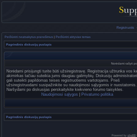
Registruotis
Peržiūrėti neatsakytus pranešimus
|
Peržiūrėti aktyvias temas
Pagrindinis diskusijų puslapis
Norėdami rašyti pra
Norėdami prisijungti turite būti užsiregistravę. Registracija užtrunka vos k
akimirkas tačiau suteikia jums daugiau galimybių. Diskusijų administrator
gali suteikti papildomas teises registruotiems vartotojams. Prieš
užsiregistruodami susipažinkite su naudojimosi sąlygomis ir nuostatomis.
Naršydami po diskusijas perskaitykite kiekvieno forumo taisykles.
Naudojimosi sąlygos
|
Privatumo politika
Pagrindinis diskusijų puslapis
Powered by
phpBB