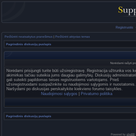
Registruotis
Peržiūrėti neatsakytus pranešimus
|
Peržiūrėti aktyvias temas
Pagrindinis diskusijų puslapis
Norėdami rašyti pra
Norėdami prisijungti turite būti užsiregistravę. Registracija užtrunka vos k
akimirkas tačiau suteikia jums daugiau galimybių. Diskusijų administrator
gali suteikti papildomas teises registruotiems vartotojams. Prieš
užsiregistruodami susipažinkite su naudojimosi sąlygomis ir nuostatomis.
Naršydami po diskusijas perskaitykite kiekvieno forumo taisykles.
Naudojimosi sąlygos
|
Privatumo politika
Pagrindinis diskusijų puslapis
Powered by
phpBB