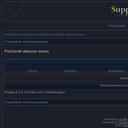
Registruotis
Peržiūrėti neatsakytus pranešimus
|
Peržiūrėti aktyvias temas
Pagrindinis diskusijų puslapis
Peržiūrėti aktyvias temas
Temos
Autorius
Atsakymai
Neras
Rodyti paskutinius p
Puslapis
1
iš
1
[ Paieška rado 0 atitikmenis(ų) ]
Pagrindinis diskusijų puslapis
Powered by
phpBB
Designed by
Vjaches
Vertė
Vili