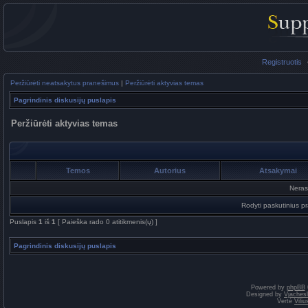
Registruotis
Peržiūrėti neatsakytus pranešimus
|
Peržiūrėti aktyvias temas
Pagrindinis diskusijų puslapis
Peržiūrėti aktyvias temas
Temos
Autorius
Atsakymai
Neras
Rodyti paskutinius p
Puslapis
1
iš
1
[ Paieška rado 0 atitikmenis(ų) ]
Pagrindinis diskusijų puslapis
Powered by
phpBB
Designed by
Vjaches
Vertė
Vili