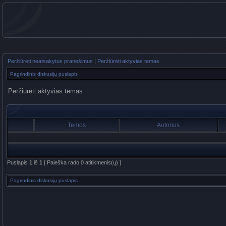
Peržiūrėti neatsakytus pranešimus
|
Peržiūrėti aktyvias temas
Pagrindinis diskusijų puslapis
Peržiūrėti aktyvias temas
Temos
Autorius
Puslapis
1
iš
1
[ Paieška rado 0 atitikmenis(ų) ]
Pagrindinis diskusijų puslapis