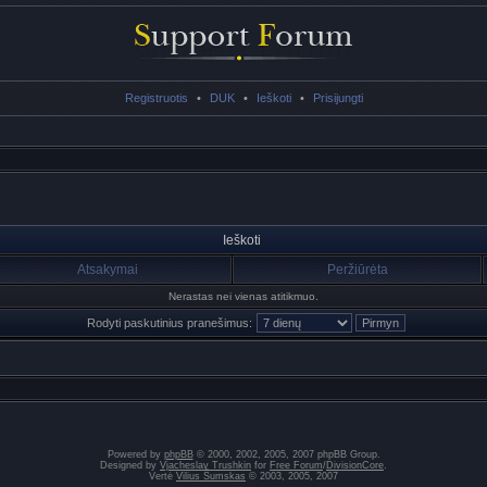
Registruotis
•
DUK
•
Ieškoti
•
Prisijungti
Ieškoti
Atsakymai
Peržiūrėta
Nerastas nei vienas atitikmuo.
Rodyti paskutinius pranešimus:
Powered by
phpBB
© 2000, 2002, 2005, 2007 phpBB Group.
Designed by
Vjacheslav Trushkin
for
Free Forum
/
DivisionCore
.
Vertė
Vilius Šumskas
© 2003, 2005, 2007