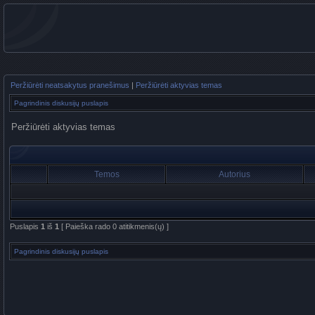
Peržiūrėti neatsakytus pranešimus
|
Peržiūrėti aktyvias temas
Pagrindinis diskusijų puslapis
Peržiūrėti aktyvias temas
Temos
Autorius
Puslapis
1
iš
1
[ Paieška rado 0 atitikmenis(ų) ]
Pagrindinis diskusijų puslapis