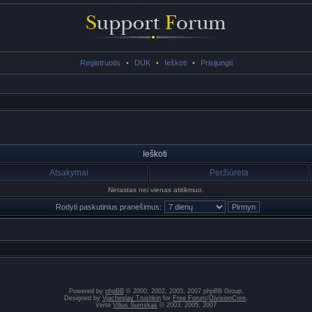
Registruotis
•
DUK
•
Ieškoti
•
Prisijungti
Ieškoti
Atsakymai
Peržiūrėta
Nerastas nei vienas atitikmuo.
Rodyti paskutinius pranešimus:
Powered by
phpBB
© 2000, 2002, 2005, 2007 phpBB Group.
Designed by
Vjacheslav Trushkin
for
Free Forum
/
DivisionCore
.
Vertė
Vilius Šumskas
© 2003, 2005, 2007