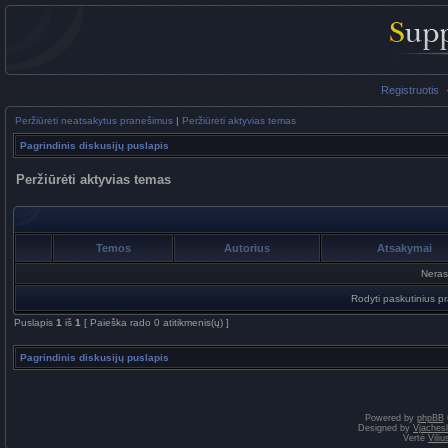
Registruotis
Peržiūrėti neatsakytus pranešimus
|
Peržiūrėti aktyvias temas
Pagrindinis diskusijų puslapis
Peržiūrėti aktyvias temas
Temos
Autorius
Atsakymai
Neras
Rodyti paskutinius p
Puslapis
1
iš
1
[ Paieška rado 0 atitikmenis(ų) ]
Pagrindinis diskusijų puslapis
Powered by
phpBB
Designed by
Vjaches
Vertė
Vili