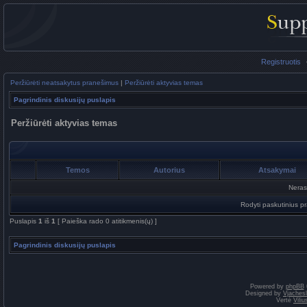
Registruotis
Peržiūrėti neatsakytus pranešimus
|
Peržiūrėti aktyvias temas
Pagrindinis diskusijų puslapis
Peržiūrėti aktyvias temas
Temos
Autorius
Atsakymai
Neras
Rodyti paskutinius p
Puslapis
1
iš
1
[ Paieška rado 0 atitikmenis(ų) ]
Pagrindinis diskusijų puslapis
Powered by
phpBB
Designed by
Vjaches
Vertė
Vili