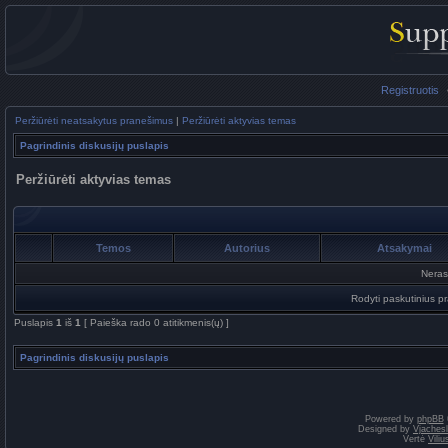
Registruotis
Peržiūrėti neatsakytus pranešimus
|
Peržiūrėti aktyvias temas
Pagrindinis diskusijų puslapis
Peržiūrėti aktyvias temas
Temos
Autorius
Atsakymai
Neras
Rodyti paskutinius p
Puslapis
1
iš
1
[ Paieška rado 0 atitikmenis(ų) ]
Pagrindinis diskusijų puslapis
Powered by
phpBB
Designed by
Vjaches
Vertė
Vili