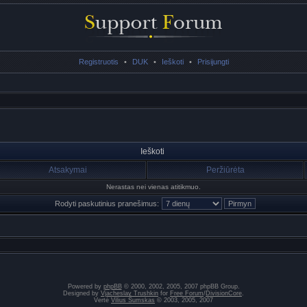
Registruotis
•
DUK
•
Ieškoti
•
Prisijungti
Ieškoti
Atsakymai
Peržiūrėta
Nerastas nei vienas atitikmuo.
Rodyti paskutinius pranešimus:
Powered by
phpBB
© 2000, 2002, 2005, 2007 phpBB Group.
Designed by
Vjacheslav Trushkin
for
Free Forum
/
DivisionCore
.
Vertė
Vilius Šumskas
© 2003, 2005, 2007