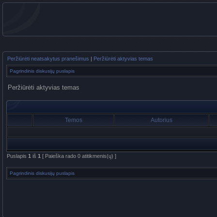
Peržiūrėti neatsakytus pranešimus
|
Peržiūrėti aktyvias temas
Pagrindinis diskusijų puslapis
Peržiūrėti aktyvias temas
Temos
Autorius
Puslapis
1
iš
1
[ Paieška rado 0 atitikmenis(ų) ]
Pagrindinis diskusijų puslapis