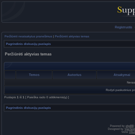
Registruotis
Peržiūrėti neatsakytus pranešimus
|
Peržiūrėti aktyvias temas
Pagrindinis diskusijų puslapis
Peržiūrėti aktyvias temas
Temos
Autorius
Atsakymai
Neras
Rodyti paskutinius p
Puslapis
1
iš
1
[ Paieška rado 0 atitikmenis(ų) ]
Pagrindinis diskusijų puslapis
Powered by
phpBB
Designed by
Vjaches
Vertė
Vili