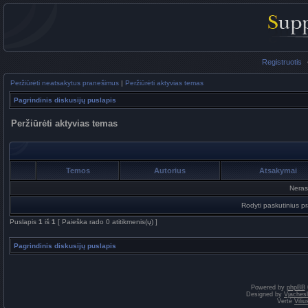
Registruotis
Peržiūrėti neatsakytus pranešimus
|
Peržiūrėti aktyvias temas
Pagrindinis diskusijų puslapis
Peržiūrėti aktyvias temas
Temos
Autorius
Atsakymai
Neras
Rodyti paskutinius p
Puslapis
1
iš
1
[ Paieška rado 0 atitikmenis(ų) ]
Pagrindinis diskusijų puslapis
Powered by
phpBB
Designed by
Vjaches
Vertė
Vili