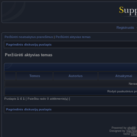
Registruotis
Peržiūrėti neatsakytus pranešimus
|
Peržiūrėti aktyvias temas
Pagrindinis diskusijų puslapis
Peržiūrėti aktyvias temas
Temos
Autorius
Atsakymai
Neras
Rodyti paskutinius p
Puslapis
1
iš
1
[ Paieška rado 0 atitikmenis(ų) ]
Pagrindinis diskusijų puslapis
Powered by
phpBB
Designed by
Vjaches
Vertė
Vili