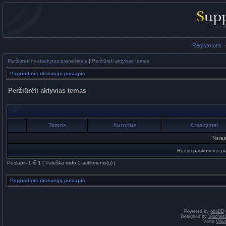
Registruotis
Peržiūrėti neatsakytus pranešimus
|
Peržiūrėti aktyvias temas
Pagrindinis diskusijų puslapis
Peržiūrėti aktyvias temas
Temos
Autorius
Atsakymai
Neras
Rodyti paskutinius p
Puslapis
1
iš
1
[ Paieška rado 0 atitikmenis(ų) ]
Pagrindinis diskusijų puslapis
Powered by
phpBB
Designed by
Vjaches
Vertė
Vili