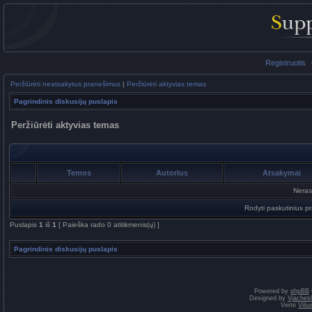
Registruotis
Peržiūrėti neatsakytus pranešimus
|
Peržiūrėti aktyvias temas
Pagrindinis diskusijų puslapis
Peržiūrėti aktyvias temas
Temos
Autorius
Atsakymai
Neras
Rodyti paskutinius p
Puslapis
1
iš
1
[ Paieška rado 0 atitikmenis(ų) ]
Pagrindinis diskusijų puslapis
Powered by
phpBB
Designed by
Vjaches
Vertė
Vili