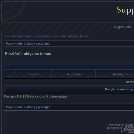
Registruotis
Peržiūrėti neatsakytus pranešimus
|
Peržiūrėti aktyvias temas
Pagrindinis diskusijų puslapis
Peržiūrėti aktyvias temas
Temos
Autorius
Atsakymai
Neras
Rodyti paskutinius p
Puslapis
1
iš
1
[ Paieška rado 0 atitikmenis(ų) ]
Pagrindinis diskusijų puslapis
Powered by
phpBB
Designed by
Vjaches
Vertė
Vili