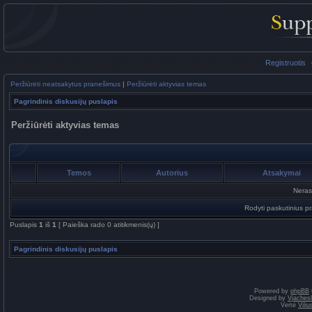
Registruotis
Peržiūrėti neatsakytus pranešimus
|
Peržiūrėti aktyvias temas
Pagrindinis diskusijų puslapis
Peržiūrėti aktyvias temas
Temos
Autorius
Atsakymai
Neras
Rodyti paskutinius p
Puslapis
1
iš
1
[ Paieška rado 0 atitikmenis(ų) ]
Pagrindinis diskusijų puslapis
Powered by
phpBB
Designed by
Vjaches
Vertė
Vili