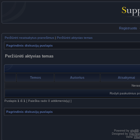
Registruotis
Peržiūrėti neatsakytus pranešimus
|
Peržiūrėti aktyvias temas
Pagrindinis diskusijų puslapis
Peržiūrėti aktyvias temas
Temos
Autorius
Atsakymai
Neras
Rodyti paskutinius p
Puslapis
1
iš
1
[ Paieška rado 0 atitikmenis(ų) ]
Pagrindinis diskusijų puslapis
Powered by
phpBB
Designed by
Vjaches
Vertė
Vili