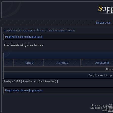
Registruotis
Peržiūrėti neatsakytus pranešimus
|
Peržiūrėti aktyvias temas
Pagrindinis diskusijų puslapis
Peržiūrėti aktyvias temas
Temos
Autorius
Atsakymai
Neras
Rodyti paskutinius p
Puslapis
1
iš
1
[ Paieška rado 0 atitikmenis(ų) ]
Pagrindinis diskusijų puslapis
Powered by
phpBB
Designed by
Vjaches
Vertė
Vili