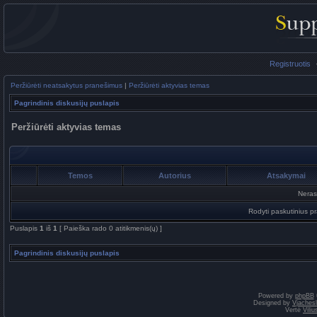
Registruotis
Peržiūrėti neatsakytus pranešimus
|
Peržiūrėti aktyvias temas
Pagrindinis diskusijų puslapis
Peržiūrėti aktyvias temas
Temos
Autorius
Atsakymai
Neras
Rodyti paskutinius p
Puslapis
1
iš
1
[ Paieška rado 0 atitikmenis(ų) ]
Pagrindinis diskusijų puslapis
Powered by
phpBB
Designed by
Vjaches
Vertė
Vili