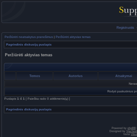
Registruotis
Peržiūrėti neatsakytus pranešimus
|
Peržiūrėti aktyvias temas
Pagrindinis diskusijų puslapis
Peržiūrėti aktyvias temas
Temos
Autorius
Atsakymai
Neras
Rodyti paskutinius p
Puslapis
1
iš
1
[ Paieška rado 0 atitikmenis(ų) ]
Pagrindinis diskusijų puslapis
Powered by
phpBB
Designed by
Vjaches
Vertė
Vili