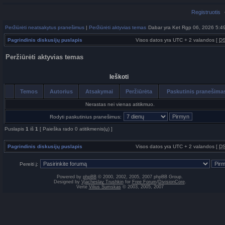
Registruotis
Peržiūrėti neatsakytus pranešimus
|
Peržiūrėti aktyvias temas
Dabar yra Ket Rgp 06, 2026 5:4
Pagrindinis diskusijų puslapis
Visos datos yra UTC + 2 valandos [
D
Peržiūrėti aktyvias temas
Ieškoti
Temos
Autorius
Atsakymai
Peržiūrėta
Paskutinis pranešim
Nerastas nei vienas atitikmuo.
Rodyti paskutinius pranešimus:
Puslapis
1
iš
1
[ Paieška rado 0 atitikmenis(ų) ]
Pagrindinis diskusijų puslapis
Visos datos yra UTC + 2 valandos [
D
Pereiti į:
Powered by
phpBB
© 2000, 2002, 2005, 2007 phpBB Group.
Designed by
Vjacheslav Trushkin
for
Free Forum
/
DivisionCore
.
Vertė
Vilius Šumskas
© 2003, 2005, 2007