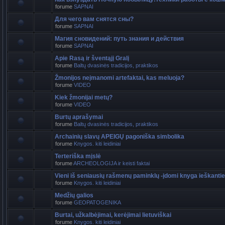
forume
SAPNAI
Для чего вам снятся сны?
forume
SAPNAI
Магия сновидений: путь знания и действия
forume
SAPNAI
Apie Rasą ir šventąjį Gralį
forume
Baltų dvasinės tradicijos, praktikos
Žmonijos neįmanomi artefaktai, kas meluoja?
forume
VIDEO
Kiek žmonijai metų?
forume
VIDEO
Burtų aprašymai
forume
Baltų dvasinės tradicijos, praktikos
Archainių slavų APEIGŲ pagoniška simbolika
forume
Knygos. kiti leidiniai
Terteriška mįslė
forume
ARCHEOLOGIJA ir keisti faktai
Vieni iš seniausių rašmenų paminklų -įdomi knyga ieškant
forume
Knygos. kiti leidiniai
Medžių galios
forume
GEOPATOGENIKA
Burtai, užkalbėjimai, kerėjimai lietuviškai
forume
Knygos. kiti leidiniai