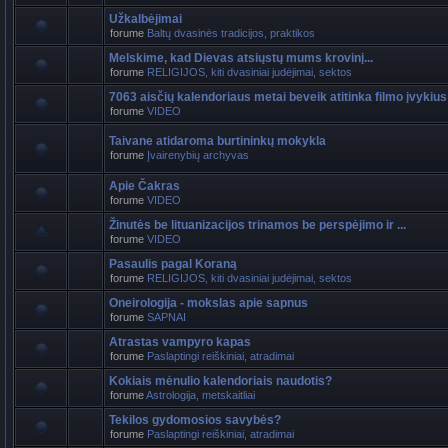
Užkalbėjimai
forume
Baltų dvasinės tradicijos, praktikos
Melskime, kad Dievas atsiųstų mums krovinį...
forume
RELIGIJOS, kiti dvasiniai judėjimai, sektos
7063 aisčių kalendoriaus metai beveik atitinka filmo įvykius
forume
VIDEO
Taivane atidaroma burtininkų mokykla
forume
Įvairenybių archyvas
Apie Čakras
forume
VIDEO
Žinutės be lituanizacijos trinamos be perspėjimo ir ...
forume
VIDEO
Pasaulis pagal Koraną
forume
RELIGIJOS, kiti dvasiniai judėjimai, sektos
Oneirologija - mokslas apie sapnus
forume
SAPNAI
Atrastas vampyro kapas
forume
Paslaptingi reiškiniai, atradimai
Kokiais mėnulio kalendoriais naudotis?
forume
Astrologija, metskaitliai
Tekilos gydomosios savybės?
forume
Paslaptingi reiškiniai, atradimai