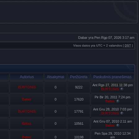
Dabar yra Pen Rgp 07, 2026 3:17 am
Visos datos yra UTC + 2 valandos [
DST
]
Autorius
Atsakymai
Peržiūrėta
Paskutinis pranešimas
Ant Rgs 27, 2011 11:38 pm
BURTONIS
0
9222
BURTONIS
Pir Bir 20, 2011 7:24 pm
Baltas
0
17620
Baltas
Ant Gru 28, 2010 7:03 pm
BURTONIS
0
17791
BURTONIS
Ant Gru 07, 2010 2:11 am
Baltas
0
10561
Baltas
Pen Spa 29, 2010 12:34
Baltas
0
10198
am