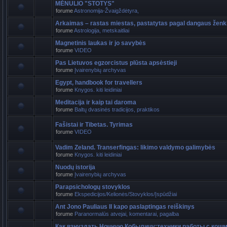
MĖNULIO "STOTYS"
forume
Astronomija-Žvaigždėtyra,
Arkaimas – rastas miestas, pastatytas pagal dangaus ženk
forume
Astrologija, metskaitliai
Magnetinis laukas ir jo savybės
forume
VIDEO
Pas Lietuvos egzorcistus plūsta apsėstieji
forume
Įvairenybių archyvas
Egypt, handbook for travellers
forume
Knygos. kiti leidiniai
Meditacija ir kaip tai daroma
forume
Baltų dvasinės tradicijos, praktikos
Fašistai ir Tibetas. Tyrimas
forume
VIDEO
Vadim Zeland. Transerfingas: likimo valdymo galimybės
forume
Knygos. kiti leidiniai
Nuodų istorija
forume
Įvairenybių archyvas
Parapsichologų stovyklos
forume
Ekspedicijos/Kelionės/Stovyklos/Įspūdžiai
Ant Jono Pauliaus II kapo paslaptingas reiškinys
forume
Paranormalūs atvejai, komentarai, pagalba
Как взнуздать Ночную Кобылицу:техники работы с кош