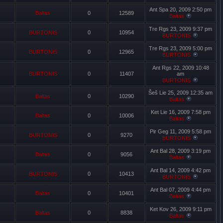
Ant Spa 20, 2009 2:50 pm
Baltas
0
12589
Baltas
Tre Rgs 23, 2009 9:37 pm
BURTONIS
0
10954
BURTONIS
Tre Rgs 23, 2009 5:00 pm
BURTONIS
0
12965
BURTONIS
Ant Rgs 22, 2009 10:48
BURTONIS
0
11407
am
BURTONIS
Šeš Lie 25, 2009 12:35 am
Baltas
0
10290
Baltas
Ket Lie 16, 2009 7:58 pm
Baltas
0
10006
Baltas
Pir Geg 11, 2009 5:58 pm
BURTONIS
0
9270
BURTONIS
Ant Bal 28, 2009 3:19 pm
Baltas
0
9056
Baltas
Ant Bal 14, 2009 4:42 pm
BURTONIS
0
10413
BURTONIS
Ant Bal 07, 2009 4:44 pm
Baltas
0
10401
Baltas
Ket Kov 26, 2009 9:11 pm
Baltas
0
8838
Baltas