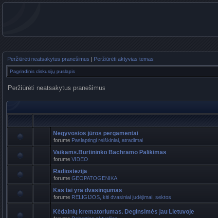
Peržiūrėti neatsakytus pranešimus
|
Peržiūrėti aktyvias temas
Pagrindinis diskusijų puslapis
Peržiūrėti neatsakytus pranešimus
Negyvosios jūros pergamentai
forume
Paslaptingi reiškiniai, atradimai
Vaikams.Burtininko Bachramo Palikimas
forume
VIDEO
Radiostezija
forume
GEOPATOGENIKA
Kas tai yra dvasingumas
forume
RELIGIJOS, kiti dvasiniai judėjimai, sektos
Kėdainių krematoriumas. Deginsimės jau Lietuvoje