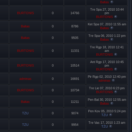
Baltas
Tre Spa 27, 2010 10:44
BURTONIS
0
14766
pm
BURTONIS
Ket Spa 07, 2010 11:55 am
Baltas
0
8786
Baltas
Tre Spa 06, 2010 1:22 pm
Baltas
0
9505
Baltas
Tre Rgp 18, 2010 12:41
BURTONIS
0
11331
am
BURTONIS
Ant Rgp 17, 2010 10:45
BURTONIS
0
10514
pm
BURTONIS
Pir Rgp 02, 2010 12:40 pm
adminas
0
16691
adminas
Tre Lie 07, 2010 6:23 pm
BURTONIS
0
10734
BURTONIS
Pen Bal 30, 2010 12:55 am
Baltas
0
11211
Baltas
Pen Kov 05, 2010 5:24 pm
TZU
0
9074
TZU
Tre Vas 17, 2010 1:23 am
TZU
0
9954
TZU