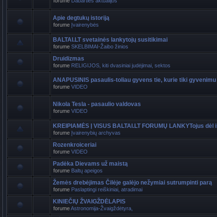
forume
Dabarties aktualijos
Apie degtukų istoriją
forume
Įvairenybės
BALTAI.LT svetainės lankytojų susitikimai
forume
SKELBIMAI-Žaibo žinios
Druidizmas
forume
RELIGIJOS, kiti dvasiniai judėjimai, sektos
ANAPUSINIS pasaulis-toliau gyvens tie, kurie tiki gyvenimu
forume
VIDEO
Nikola Tesla - pasaulio valdovas
forume
VIDEO
KREIPIAMĖS Į VISUS BALTAI.LT FORUMŲ LANKYTojus dėl i
forume
Įvairenybių archyvas
Rozenkroiceriai
forume
VIDEO
Padėka Dievams už maistą
forume
Baltų apeigos
Žemės drebėjimas Čilėje galėjo nežymiai sutrumpinti parą
forume
Paslaptingi reiškiniai, atradimai
KINIEČIŲ ŽVAIGŽDĖLAPIS
forume
Astronomija-Žvaigždėtyra,