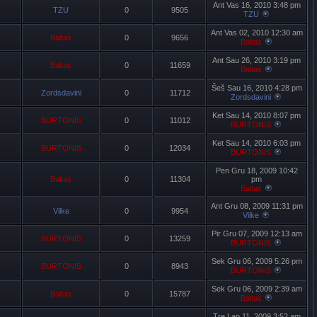
Ant Vas 16, 2010 3:48 pm
TZU
0
9505
TZU
Ant Vas 02, 2010 12:30 am
Baltas
0
9656
Baltas
Ant Sau 26, 2010 3:19 pm
Baltas
0
11659
Baltas
Šeš Sau 16, 2010 4:28 pm
Zordsdavini
0
11712
Zordsdavini
Ket Sau 14, 2010 8:07 pm
BURTONIS
0
11012
BURTONIS
Ket Sau 14, 2010 6:03 pm
BURTONIS
0
12034
BURTONIS
Pen Gru 18, 2009 10:42
Baltas
0
11304
pm
Baltas
Ant Gru 08, 2009 11:31 pm
Vilke
0
9954
Vilke
Pir Gru 07, 2009 12:13 am
BURTONIS
0
13259
BURTONIS
Sek Gru 06, 2009 5:26 pm
BURTONIS
0
8943
BURTONIS
Sek Gru 06, 2009 2:39 am
Baltas
0
15787
Baltas
Tre Lap 11, 2009 3:52 am