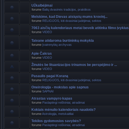
Užkalbėjimai
forume
Baltų dvasinės tradicijos, praktikos
Melskime, kad Dievas atsiųstų mums krovinį...
forume
RELIGIJOS, kiti dvasiniai judėjimai, sektos
7063 aisčių kalendoriaus metai beveik atitinka filmo įvykius
forume
VIDEO
Taivane atidaroma burtininkų mokykla
forume
Įvairenybių archyvas
Apie Čakras
forume
VIDEO
Žinutės be lituanizacijos trinamos be perspėjimo ir ...
forume
VIDEO
Pasaulis pagal Koraną
forume
RELIGIJOS, kiti dvasiniai judėjimai, sektos
Oneirologija - mokslas apie sapnus
forume
SAPNAI
Atrastas vampyro kapas
forume
Paslaptingi reiškiniai, atradimai
Kokiais mėnulio kalendoriais naudotis?
forume
Astrologija, metskaitliai
Tekilos gydomosios savybės?
forume
Paslaptingi reiškiniai, atradimai