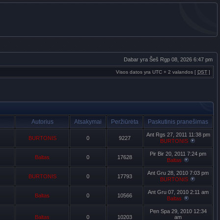
Dabar yra Šeš Rgp 08, 2026 6:47 pm
Visos datos yra UTC + 2 valandos [
DST
]
Autorius
Atsakymai
Peržiūrėta
Paskutinis pranešimas
Ant Rgs 27, 2011 11:38 pm
BURTONIS
0
9227
BURTONIS
Pir Bir 20, 2011 7:24 pm
Baltas
0
17628
Baltas
Ant Gru 28, 2010 7:03 pm
BURTONIS
0
17793
BURTONIS
Ant Gru 07, 2010 2:11 am
Baltas
0
10566
Baltas
Pen Spa 29, 2010 12:34
Baltas
0
10203
am