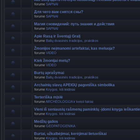
forume
SAPNAI
Для чего вам снятся сны?
forume
SAPNAI
Магия сновидений: путь знания и действия
forume
SAPNAI
Apie Rasą ir šventąjį Gralį
forume
Baltų dvasinės tradicijos, praktikos
Žmonijos neįmanomi artefaktai, kas meluoja?
forume
VIDEO
Kiek žmonijai metų?
forume
VIDEO
Burtų aprašymai
forume
Baltų dvasinės tradicijos, praktikos
Archainių slavų APEIGŲ pagoniška simbolika
forume
Knygos. kiti leidiniai
Terteriška mįslė
forume
ARCHEOLOGIJA ir keisti faktai
Vieni iš seniausių rašmenų paminklų -įdomi knyga ieškant
forume
Knygos. kiti leidiniai
Medžių galios
forume
GEOPATOGENIKA
Burtai, užkalbėjimai, kerėjimai lietuviškai
forume
Knygos. kiti leidiniai