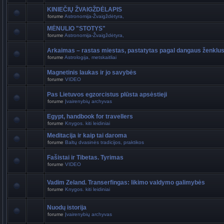
KINIEČIŲ ŽVAIGŽDĖLAPIS
forume
Astronomija-Žvaigždėtyra,
MĖNULIO "STOTYS"
forume
Astronomija-Žvaigždėtyra,
Arkaimas – rastas miestas, pastatytas pagal dangaus ženklu
forume
Astrologija, metskaitliai
Magnetinis laukas ir jo savybės
forume
VIDEO
Pas Lietuvos egzorcistus plūsta apsėstieji
forume
Įvairenybių archyvas
Egypt, handbook for travellers
forume
Knygos. kiti leidiniai
Meditacija ir kaip tai daroma
forume
Baltų dvasinės tradicijos, praktikos
Fašistai ir Tibetas. Tyrimas
forume
VIDEO
Vadim Zeland. Transerfingas: likimo valdymo galimybės
forume
Knygos. kiti leidiniai
Nuodų istorija
forume
Įvairenybių archyvas