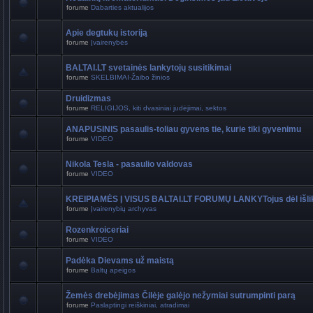
forume
Dabarties aktualijos
Apie degtukų istoriją
forume
Įvairenybės
BALTAI.LT svetainės lankytojų susitikimai
forume
SKELBIMAI-Žaibo žinios
Druidizmas
forume
RELIGIJOS, kiti dvasiniai judėjimai, sektos
ANAPUSINIS pasaulis-toliau gyvens tie, kurie tiki gyvenimu
forume
VIDEO
Nikola Tesla - pasaulio valdovas
forume
VIDEO
KREIPIAMĖS Į VISUS BALTAI.LT FORUMŲ LANKYTojus dėl išli
forume
Įvairenybių archyvas
Rozenkroiceriai
forume
VIDEO
Padėka Dievams už maistą
forume
Baltų apeigos
Žemės drebėjimas Čilėje galėjo nežymiai sutrumpinti parą
forume
Paslaptingi reiškiniai, atradimai