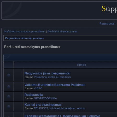
Registruotis
Peržiūrėti neatsakytus pranešimus
|
Peržiūrėti aktyvias temas
Pagrindinis diskusijų puslapis
Peržiūrėti neatsakytus pranešimus
Temos
Negyvosios jūros pergamentai
forume
Paslaptingi reiškiniai, atradimai
Vaikams.Burtininko Bachramo Palikimas
forume
VIDEO
Radiostezija
forume
GEOPATOGENIKA
Kas tai yra dvasingumas
forume
RELIGIJOS, kiti dvasiniai judėjimai, sektos
Kėdainių krematoriumas. Deginsimės jau Lietuvoje