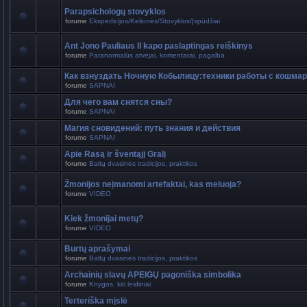
Parapsichologų stovyklos
forume
Ekspedicijos/Kelionės/Stovyklos/Įspūdžiai
Ant Jono Pauliaus II kapo paslaptingas reiškinys
forume
Paranormalūs atvejai, komentarai, pagalba
Как взнуздать Ночную Кобылицу:техники работы с кошма
forume
SAPNAI
Для чего вам снятся сны?
forume
SAPNAI
Магия сновидений: путь знания и действия
forume
SAPNAI
Apie Rasą ir šventąjį Gralį
forume
Baltų dvasinės tradicijos, praktikos
Žmonijos neįmanomi artefaktai, kas meluoja?
forume
VIDEO
Kiek žmonijai metų?
forume
VIDEO
Burtų aprašymai
forume
Baltų dvasinės tradicijos, praktikos
Archainių slavų APEIGŲ pagoniška simbolika
forume
Knygos. kiti leidiniai
Terteriška mįslė