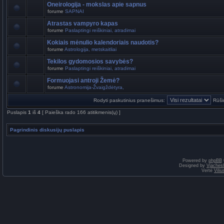
Oneirologija - mokslas apie sapnus
forume
SAPNAI
Atrastas vampyro kapas
forume
Paslaptingi reiškiniai, atradimai
Kokiais mėnulio kalendoriais naudotis?
forume
Astrologija, metskaitliai
Tekilos gydomosios savybės?
forume
Paslaptingi reiškiniai, atradimai
Formuojasi antroji Žemė?
forume
Astronomija-Žvaigždėtyra,
Rodyti paskutinius pranešimus:
Rūši
Puslapis
1
iš
4
[ Paieška rado 166 atitikmenis(ų) ]
Pagrindinis diskusijų puslapis
Powered by
phpBB
Designed by
Vjaches
Vertė
Vili