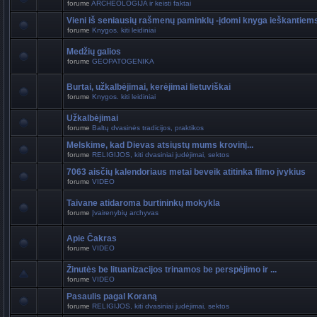
forume
ARCHEOLOGIJA ir keisti faktai
Vieni iš seniausių rašmenų paminklų -įdomi knyga ieškantiem
forume
Knygos. kiti leidiniai
Medžių galios
forume
GEOPATOGENIKA
Burtai, užkalbėjimai, kerėjimai lietuviškai
forume
Knygos. kiti leidiniai
Užkalbėjimai
forume
Baltų dvasinės tradicijos, praktikos
Melskime, kad Dievas atsiųstų mums krovinį...
forume
RELIGIJOS, kiti dvasiniai judėjimai, sektos
7063 aisčių kalendoriaus metai beveik atitinka filmo įvykius
forume
VIDEO
Taivane atidaroma burtininkų mokykla
forume
Įvairenybių archyvas
Apie Čakras
forume
VIDEO
Žinutės be lituanizacijos trinamos be perspėjimo ir ...
forume
VIDEO
Pasaulis pagal Koraną
forume
RELIGIJOS, kiti dvasiniai judėjimai, sektos