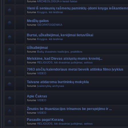
forume
ARCHEOLOGIJA ir keisti faktai
Vieni iš seniausių rašmenų paminklų -įdomi knyga ieškantiem
forume
Knygos. kiti leidiniai
Medžių galios
forume
GEOPATOGENIKA
Burtai, užkalbėjimai, kerėjimai lietuviškai
forume
Knygos. kiti leidiniai
Užkalbėjimai
forume
Baltų dvasinės tradicijos, praktikos
Melskime, kad Dievas atsiųstų mums krovinį...
forume
RELIGIJOS, kiti dvasiniai judėjimai, sektos
7063 aisčių kalendoriaus metai beveik atitinka filmo įvykius
forume
VIDEO
Taivane atidaroma burtininkų mokykla
forume
Įvairenybių archyvas
Apie Čakras
forume
VIDEO
Žinutės be lituanizacijos trinamos be perspėjimo ir ...
forume
VIDEO
Pasaulis pagal Koraną
forume
RELIGIJOS, kiti dvasiniai judėjimai, sektos