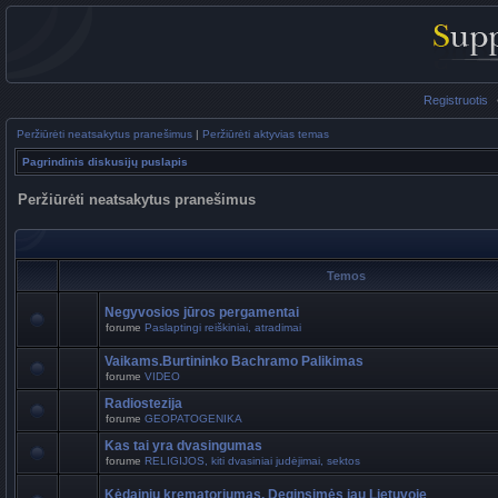
Registruotis
Peržiūrėti neatsakytus pranešimus
|
Peržiūrėti aktyvias temas
Pagrindinis diskusijų puslapis
Peržiūrėti neatsakytus pranešimus
Temos
Negyvosios jūros pergamentai
forume
Paslaptingi reiškiniai, atradimai
Vaikams.Burtininko Bachramo Palikimas
forume
VIDEO
Radiostezija
forume
GEOPATOGENIKA
Kas tai yra dvasingumas
forume
RELIGIJOS, kiti dvasiniai judėjimai, sektos
Kėdainių krematoriumas. Deginsimės jau Lietuvoje