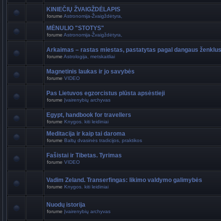
KINIEČIŲ ŽVAIGŽDĖLAPIS
forume
Astronomija-Žvaigždėtyra,
MĖNULIO "STOTYS"
forume
Astronomija-Žvaigždėtyra,
Arkaimas – rastas miestas, pastatytas pagal dangaus ženklu
forume
Astrologija, metskaitliai
Magnetinis laukas ir jo savybės
forume
VIDEO
Pas Lietuvos egzorcistus plūsta apsėstieji
forume
Įvairenybių archyvas
Egypt, handbook for travellers
forume
Knygos. kiti leidiniai
Meditacija ir kaip tai daroma
forume
Baltų dvasinės tradicijos, praktikos
Fašistai ir Tibetas. Tyrimas
forume
VIDEO
Vadim Zeland. Transerfingas: likimo valdymo galimybės
forume
Knygos. kiti leidiniai
Nuodų istorija
forume
Įvairenybių archyvas