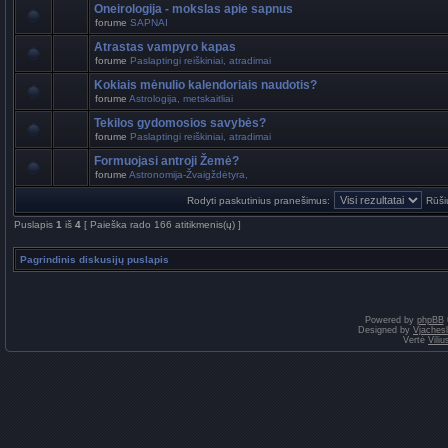
Oneirologija - mokslas apie sapnus
forume
SAPNAI
Atrastas vampyro kapas
forume
Paslaptingi reiškiniai, atradimai
Kokiais mėnulio kalendoriais naudotis?
forume
Astrologija, metskaitliai
Tekilos gydomosios savybės?
forume
Paslaptingi reiškiniai, atradimai
Formuojasi antroji Žemė?
forume
Astronomija-Žvaigždėtyra,
Rodyti paskutinius pranešimus:
Rūši
Puslapis
1
iš
4
[ Paieška rado 166 atitikmenis(ų) ]
Pagrindinis diskusijų puslapis
Powered by
phpBB
Designed by
Vjaches
Vertė
Vili