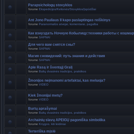
Parapsichologų stovyklos
forume
Ekspedicijos/Kelionės/Stovyklos/Įspūdžiai
Ant Jono Pauliaus II kapo paslaptingas reiškinys
forume
Paranormalūs atvejai, komentarai, pagalba
Как взнуздать Ночную Кобылицу:техники работы с кошма
forume
SAPNAI
Для чего вам снятся сны?
forume
SAPNAI
Магия сновидений: путь знания и действия
forume
SAPNAI
Apie Rasą ir šventąjį Gralį
forume
Baltų dvasinės tradicijos, praktikos
Žmonijos neįmanomi artefaktai, kas meluoja?
forume
VIDEO
Kiek žmonijai metų?
forume
VIDEO
Burtų aprašymai
forume
Baltų dvasinės tradicijos, praktikos
Archainių slavų APEIGŲ pagoniška simbolika
forume
Knygos. kiti leidiniai
Terteriška mįslė