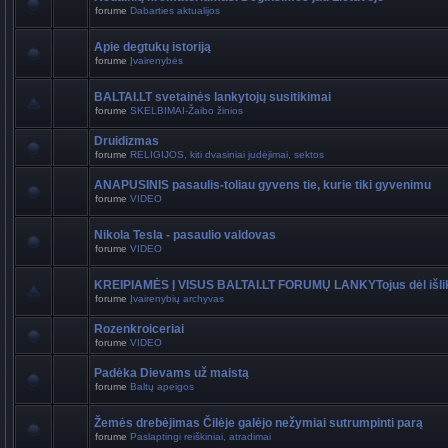
forume
Dabarties aktualijos
Apie degtukų istoriją
forume
Įvairenybės
BALTAI.LT svetainės lankytojų susitikimai
forume
SKELBIMAI-Žaibo žinios
Druidizmas
forume
RELIGIJOS, kiti dvasiniai judėjimai, sektos
ANAPUSINIS pasaulis-toliau gyvens tie, kurie tiki gyvenimu
forume
VIDEO
Nikola Tesla - pasaulio valdovas
forume
VIDEO
KREIPIAMĖS Į VISUS BALTAI.LT FORUMŲ LANKYTojus dėl išli
forume
Įvairenybių archyvas
Rozenkroiceriai
forume
VIDEO
Padėka Dievams už maistą
forume
Baltų apeigos
Žemės drebėjimas Čilėje galėjo nežymiai sutrumpinti parą
forume
Paslaptingi reiškiniai, atradimai