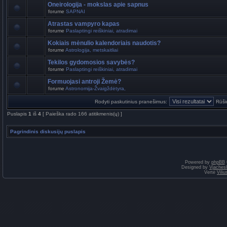
Oneirologija - mokslas apie sapnus
forume
SAPNAI
Atrastas vampyro kapas
forume
Paslaptingi reiškiniai, atradimai
Kokiais mėnulio kalendoriais naudotis?
forume
Astrologija, metskaitliai
Tekilos gydomosios savybės?
forume
Paslaptingi reiškiniai, atradimai
Formuojasi antroji Žemė?
forume
Astronomija-Žvaigždėtyra,
Rodyti paskutinius pranešimus:
Rūši
Puslapis
1
iš
4
[ Paieška rado 166 atitikmenis(ų) ]
Pagrindinis diskusijų puslapis
Powered by
phpBB
Designed by
Vjaches
Vertė
Vili