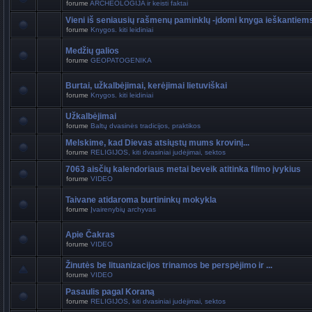
forume
ARCHEOLOGIJA ir keisti faktai
Vieni iš seniausių rašmenų paminklų -įdomi knyga ieškantiem
forume
Knygos. kiti leidiniai
Medžių galios
forume
GEOPATOGENIKA
Burtai, užkalbėjimai, kerėjimai lietuviškai
forume
Knygos. kiti leidiniai
Užkalbėjimai
forume
Baltų dvasinės tradicijos, praktikos
Melskime, kad Dievas atsiųstų mums krovinį...
forume
RELIGIJOS, kiti dvasiniai judėjimai, sektos
7063 aisčių kalendoriaus metai beveik atitinka filmo įvykius
forume
VIDEO
Taivane atidaroma burtininkų mokykla
forume
Įvairenybių archyvas
Apie Čakras
forume
VIDEO
Žinutės be lituanizacijos trinamos be perspėjimo ir ...
forume
VIDEO
Pasaulis pagal Koraną
forume
RELIGIJOS, kiti dvasiniai judėjimai, sektos