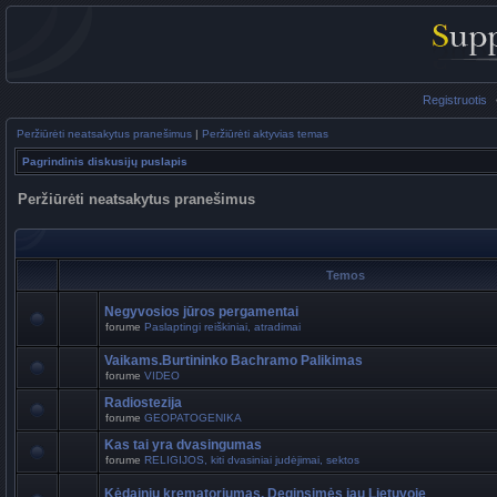
Registruotis
Peržiūrėti neatsakytus pranešimus
|
Peržiūrėti aktyvias temas
Pagrindinis diskusijų puslapis
Peržiūrėti neatsakytus pranešimus
Temos
Negyvosios jūros pergamentai
forume
Paslaptingi reiškiniai, atradimai
Vaikams.Burtininko Bachramo Palikimas
forume
VIDEO
Radiostezija
forume
GEOPATOGENIKA
Kas tai yra dvasingumas
forume
RELIGIJOS, kiti dvasiniai judėjimai, sektos
Kėdainių krematoriumas. Deginsimės jau Lietuvoje