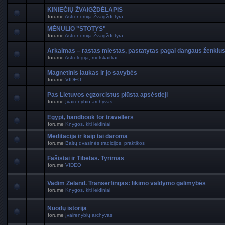
KINIEČIŲ ŽVAIGŽDĖLAPIS
forume
Astronomija-Žvaigždėtyra,
MĖNULIO "STOTYS"
forume
Astronomija-Žvaigždėtyra,
Arkaimas – rastas miestas, pastatytas pagal dangaus ženklu
forume
Astrologija, metskaitliai
Magnetinis laukas ir jo savybės
forume
VIDEO
Pas Lietuvos egzorcistus plūsta apsėstieji
forume
Įvairenybių archyvas
Egypt, handbook for travellers
forume
Knygos. kiti leidiniai
Meditacija ir kaip tai daroma
forume
Baltų dvasinės tradicijos, praktikos
Fašistai ir Tibetas. Tyrimas
forume
VIDEO
Vadim Zeland. Transerfingas: likimo valdymo galimybės
forume
Knygos. kiti leidiniai
Nuodų istorija
forume
Įvairenybių archyvas