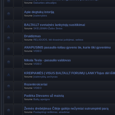
forume
Dabarties aktualijos
Apie degtukų istoriją
forume
Įvairenybės
BALTAI.LT svetainės lankytojų susitikimai
forume
SKELBIMAI-Žaibo žinios
Druidizmas
forume
RELIGIJOS, kiti dvasiniai judėjimai, sektos
ANAPUSINIS pasaulis-toliau gyvens tie, kurie tiki gyvenimu
forume
VIDEO
Nikola Tesla - pasaulio valdovas
forume
VIDEO
KREIPIAMĖS Į VISUS BALTAI.LT FORUMŲ LANKYTojus dėl išli
forume
Įvairenybių archyvas
Rozenkroiceriai
forume
VIDEO
Padėka Dievams už maistą
forume
Baltų apeigos
Žemės drebėjimas Čilėje galėjo nežymiai sutrumpinti parą
forume
Paslaptingi reiškiniai, atradimai