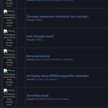
forume
Baltų dvasinės tradicijos, praktikos
Žmonijos neįmanomi artefaktai, kas meluoja?
forume
VIDEO
Kiek žmonijai metų?
forume
VIDEO
Burtų aprašymai
forume
Baltų dvasinės tradicijos, praktikos
Archainių slavų APEIGŲ pagoniška simbolika
forume
Knygos. kiti leidiniai
Terteriška mįslė
forume
ARCHEOLOGIJA ir keisti faktai