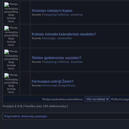
Atrastas vampyro kapas
forume
Paslaptingi reiškiniai, atradimai
Kokiais mėnulio kalendoriais naudotis?
forume
Astrologija, metskaitliai
Tekilos gydomosios savybės?
forume
Paslaptingi reiškiniai, atradimai
Formuojasi antroji Žemė?
forume
Astronomija-Žvaigždėtyra,
Rodyti paskutinius pranešimus:
Rūšiuoti paga
Puslapis
1
iš
4
[ Paieška rado 166 atitikmenis(ų) ]
Pagrindinis diskusijų puslapis