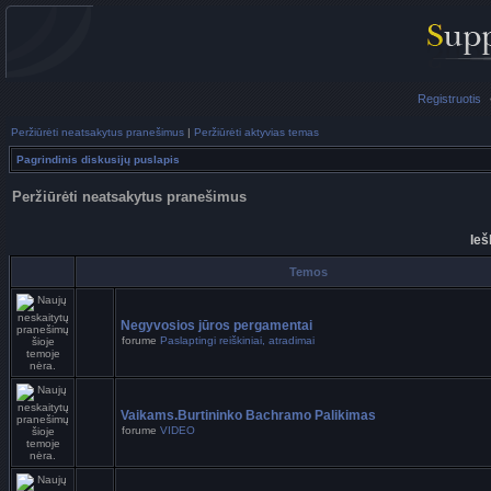
Registruotis
Peržiūrėti neatsakytus pranešimus
|
Peržiūrėti aktyvias temas
Pagrindinis diskusijų puslapis
Peržiūrėti neatsakytus pranešimus
Ieš
Temos
Negyvosios jūros pergamentai
forume
Paslaptingi reiškiniai, atradimai
Vaikams.Burtininko Bachramo Palikimas
forume
VIDEO