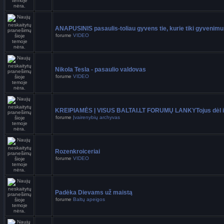
ANAPUSINIS pasaulis-toliau gyvens tie, kurie tiki gyvenimu
forume
VIDEO
Nikola Tesla - pasaulio valdovas
forume
VIDEO
KREIPIAMĖS Į VISUS BALTAI.LT FORUMŲ LANKYTojus dėl i
forume
Įvairenybių archyvas
Rozenkroiceriai
forume
VIDEO
Padėka Dievams už maistą
forume
Baltų apeigos