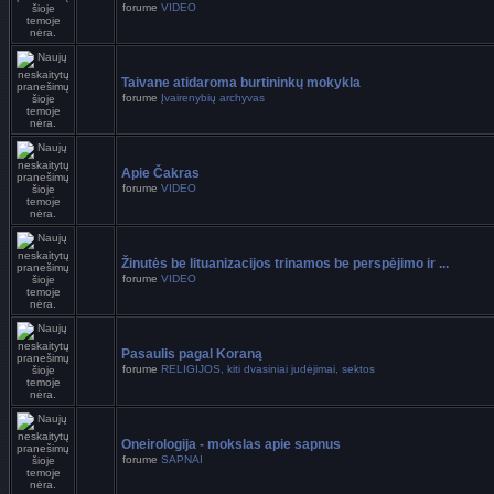
forume
VIDEO
Taivane atidaroma burtininkų mokykla
forume
Įvairenybių archyvas
Apie Čakras
forume
VIDEO
Žinutės be lituanizacijos trinamos be perspėjimo ir ...
forume
VIDEO
Pasaulis pagal Koraną
forume
RELIGIJOS, kiti dvasiniai judėjimai, sektos
Oneirologija - mokslas apie sapnus
forume
SAPNAI