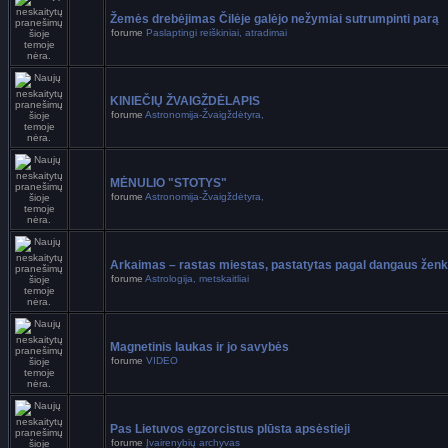
Žemės drebėjimas Čilėje galėjo nežymiai sutrumpinti parą
forume
Paslaptingi reiškiniai, atradimai
KINIEČIŲ ŽVAIGŽDĖLAPIS
forume
Astronomija-Žvaigždėtyra,
MĖNULIO "STOTYS"
forume
Astronomija-Žvaigždėtyra,
Arkaimas – rastas miestas, pastatytas pagal dangaus ženk
forume
Astrologija, metskaitliai
Magnetinis laukas ir jo savybės
forume
VIDEO
Pas Lietuvos egzorcistus plūsta apsėstieji
forume
Įvairenybių archyvas