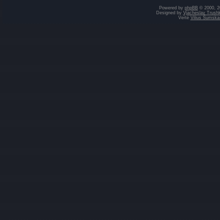
Powered by
phpBB
© 2000, 2
Designed by
Vjacheslav Trushk
Vertė
Vilius Šumska