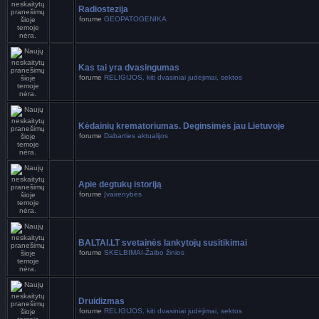
Radiostezija
forume
GEOPATOGENIKA
Kas tai yra dvasingumas
forume
RELIGIJOS, kiti dvasiniai judėjimai, sektos
Kėdainių krematoriumas. Deginsimės jau Lietuvoje
forume
Dabarties aktualijos
Apie degtukų istoriją
forume
Įvairenybės
BALTAI.LT svetainės lankytojų susitikimai
forume
SKELBIMAI-Žaibo žinios
Druidizmas
forume
RELIGIJOS, kiti dvasiniai judėjimai, sektos