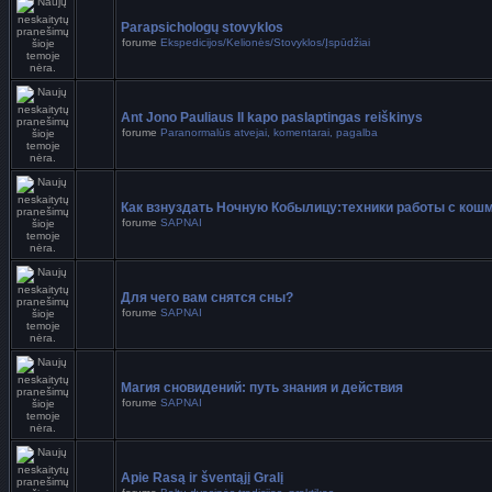
Parapsichologų stovyklos
forume
Ekspedicijos/Kelionės/Stovyklos/Įspūdžiai
Ant Jono Pauliaus II kapo paslaptingas reiškinys
forume
Paranormalūs atvejai, komentarai, pagalba
Как взнуздать Ночную Кобылицу:техники работы с кош
forume
SAPNAI
Для чего вам снятся сны?
forume
SAPNAI
Магия сновидений: путь знания и действия
forume
SAPNAI
Apie Rasą ir šventąjį Gralį