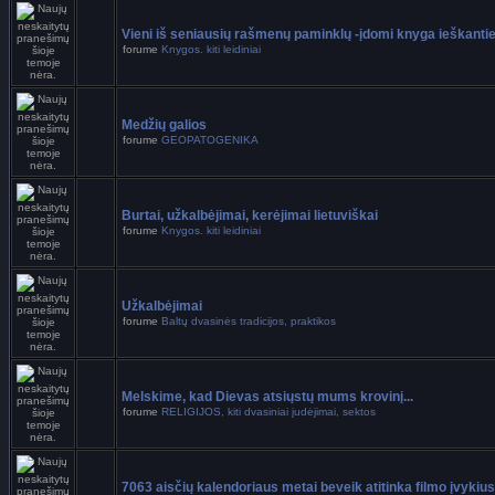
Vieni iš seniausių rašmenų paminklų -įdomi knyga ieškant
forume
Knygos. kiti leidiniai
Medžių galios
forume
GEOPATOGENIKA
Burtai, užkalbėjimai, kerėjimai lietuviškai
forume
Knygos. kiti leidiniai
Užkalbėjimai
forume
Baltų dvasinės tradicijos, praktikos
Melskime, kad Dievas atsiųstų mums krovinį...
forume
RELIGIJOS, kiti dvasiniai judėjimai, sektos
7063 aisčių kalendoriaus metai beveik atitinka filmo įvykius