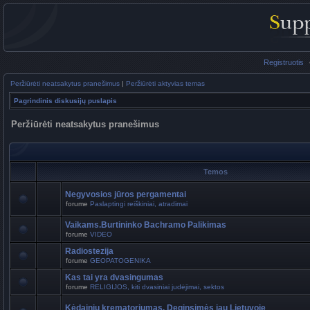
Registruotis
Peržiūrėti neatsakytus pranešimus
|
Peržiūrėti aktyvias temas
Pagrindinis diskusijų puslapis
Peržiūrėti neatsakytus pranešimus
Temos
Negyvosios jūros pergamentai
forume
Paslaptingi reiškiniai, atradimai
Vaikams.Burtininko Bachramo Palikimas
forume
VIDEO
Radiostezija
forume
GEOPATOGENIKA
Kas tai yra dvasingumas
forume
RELIGIJOS, kiti dvasiniai judėjimai, sektos
Kėdainių krematoriumas. Deginsimės jau Lietuvoje