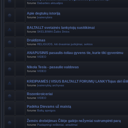
forume
Dabarties aktualijos
Apie degtukų istoriją
forume
Įvairenybės
BALTAI.LT svetainės lankytojų susitikimai
forume
SKELBIMAI-Žaibo žinios
Druidizmas
forume
RELIGIJOS, kiti dvasiniai judėjimai, sektos
ANAPUSINIS pasaulis-toliau gyvens tie, kurie tiki gyvenimu
forume
VIDEO
Nikola Tesla - pasaulio valdovas
forume
VIDEO
KREIPIAMĖS Į VISUS BALTAI.LT FORUMŲ LANKYTojus dėl išli
forume
Įvairenybių archyvas
Rozenkroiceriai
forume
VIDEO
Padėka Dievams už maistą
forume
Baltų apeigos
Žemės drebėjimas Čilėje galėjo nežymiai sutrumpinti parą
forume
Paslaptingi reiškiniai, atradimai