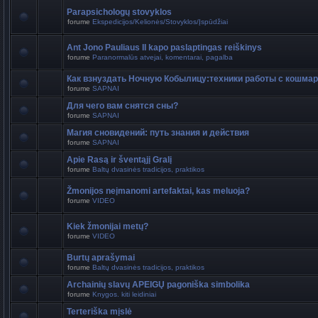
Parapsichologų stovyklos
forume
Ekspedicijos/Kelionės/Stovyklos/Įspūdžiai
Ant Jono Pauliaus II kapo paslaptingas reiškinys
forume
Paranormalūs atvejai, komentarai, pagalba
Как взнуздать Ночную Кобылицу:техники работы с кошма
forume
SAPNAI
Для чего вам снятся сны?
forume
SAPNAI
Магия сновидений: путь знания и действия
forume
SAPNAI
Apie Rasą ir šventąjį Gralį
forume
Baltų dvasinės tradicijos, praktikos
Žmonijos neįmanomi artefaktai, kas meluoja?
forume
VIDEO
Kiek žmonijai metų?
forume
VIDEO
Burtų aprašymai
forume
Baltų dvasinės tradicijos, praktikos
Archainių slavų APEIGŲ pagoniška simbolika
forume
Knygos. kiti leidiniai
Terteriška mįslė