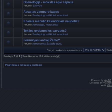
Oneirologija - mokslas apie sapnus
forume
SAPNAI
Atrastas vampyro kapas
forume
Paslaptingi reiškiniai, atradimai
Kokiais mėnulio kalendoriais naudotis?
forume
Astrologija, metskaitliai
Tekilos gydomosios savybės?
forume
Paslaptingi reiškiniai, atradimai
Formuojasi antroji Žemė?
forume
Astronomija-Žvaigždėtyra,
Rodyti paskutinius pranešimus:
Rūši
Puslapis
1
iš
4
[ Paieška rado 166 atitikmenis(ų) ]
Pagrindinis diskusijų puslapis
Powered by
phpBB
Designed by
Vjaches
Vertė
Vili