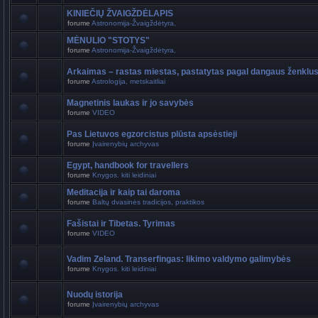
KINIEČIŲ ŽVAIGŽDĖLAPIS
forume
Astronomija-Žvaigždėtyra,
MĖNULIO "STOTYS"
forume
Astronomija-Žvaigždėtyra,
Arkaimas – rastas miestas, pastatytas pagal dangaus ženklu
forume
Astrologija, metskaitliai
Magnetinis laukas ir jo savybės
forume
VIDEO
Pas Lietuvos egzorcistus plūsta apsėstieji
forume
Įvairenybių archyvas
Egypt, handbook for travellers
forume
Knygos. kiti leidiniai
Meditacija ir kaip tai daroma
forume
Baltų dvasinės tradicijos, praktikos
Fašistai ir Tibetas. Tyrimas
forume
VIDEO
Vadim Zeland. Transerfingas: likimo valdymo galimybės
forume
Knygos. kiti leidiniai
Nuodų istorija
forume
Įvairenybių archyvas