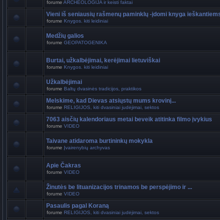
forume
ARCHEOLOGIJA ir keisti faktai
Vieni iš seniausių rašmenų paminklų -įdomi knyga ieškantiem
forume
Knygos. kiti leidiniai
Medžių galios
forume
GEOPATOGENIKA
Burtai, užkalbėjimai, kerėjimai lietuviškai
forume
Knygos. kiti leidiniai
Užkalbėjimai
forume
Baltų dvasinės tradicijos, praktikos
Melskime, kad Dievas atsiųstų mums krovinį...
forume
RELIGIJOS, kiti dvasiniai judėjimai, sektos
7063 aisčių kalendoriaus metai beveik atitinka filmo įvykius
forume
VIDEO
Taivane atidaroma burtininkų mokykla
forume
Įvairenybių archyvas
Apie Čakras
forume
VIDEO
Žinutės be lituanizacijos trinamos be perspėjimo ir ...
forume
VIDEO
Pasaulis pagal Koraną
forume
RELIGIJOS, kiti dvasiniai judėjimai, sektos