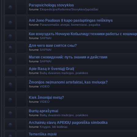
Parapsichologų stovyklos
forume
Ekspedicijos/Kelionės/Stovyklos/Įspūdžiai
Ant Jono Pauliaus II kapo paslaptingas reiškinys
forume
Paranormalūs atvejai, komentarai, pagalba
Как взнуздать Ночную Кобылицу:техники работы с кошма
forume
SAPNAI
Для чего вам снятся сны?
forume
SAPNAI
Магия сновидений: путь знания и действия
forume
SAPNAI
Apie Rasą ir šventąjį Gralį
forume
Baltų dvasinės tradicijos, praktikos
Žmonijos neįmanomi artefaktai, kas meluoja?
forume
VIDEO
Kiek žmonijai metų?
forume
VIDEO
Burtų aprašymai
forume
Baltų dvasinės tradicijos, praktikos
Archainių slavų APEIGŲ pagoniška simbolika
forume
Knygos. kiti leidiniai
Terteriška mįslė