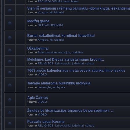
forume
ARCHEOLOGIJA ir keisti faktai
Vieni iš seniausių rašmenų paminklų -įdomi knyga ieškantiem
forume
Knygos. kiti leidiniai
Medžių galios
forume
GEOPATOGENIKA
Burtai, užkalbėjimai, kerėjimai lietuviškai
forume
Knygos. kiti leidiniai
Užkalbėjimai
forume
Baltų dvasinės tradicijos, praktikos
Melskime, kad Dievas atsiųstų mums krovinį...
forume
RELIGIJOS, kiti dvasiniai judėjimai, sektos
7063 aisčių kalendoriaus metai beveik atitinka filmo įvykius
forume
VIDEO
Taivane atidaroma burtininkų mokykla
forume
Įvairenybių archyvas
Apie Čakras
forume
VIDEO
Žinutės be lituanizacijos trinamos be perspėjimo ir ...
forume
VIDEO
Pasaulis pagal Koraną
forume
RELIGIJOS, kiti dvasiniai judėjimai, sektos