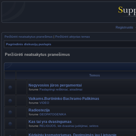
Registruotis
Peržiūrėti neatsakytus pranešimus
|
Peržiūrėti aktyvias temas
Pagrindinis diskusijų puslapis
Peržiūrėti neatsakytus pranešimus
Temos
Negyvosios jūros pergamentai
forume
Paslaptingi reiškiniai, atradimai
Vaikams.Burtininko Bachramo Palikimas
forume
VIDEO
Radiostezija
forume
GEOPATOGENIKA
Kas tai yra dvasingumas
forume
RELIGIJOS, kiti dvasiniai judėjimai, sektos
Kėdainių krematoriumas. Deginsimės jau Lietuvoje