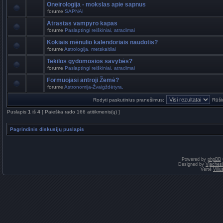
Oneirologija - mokslas apie sapnus
forume
SAPNAI
Atrastas vampyro kapas
forume
Paslaptingi reiškiniai, atradimai
Kokiais mėnulio kalendoriais naudotis?
forume
Astrologija, metskaitliai
Tekilos gydomosios savybės?
forume
Paslaptingi reiškiniai, atradimai
Formuojasi antroji Žemė?
forume
Astronomija-Žvaigždėtyra,
Rodyti paskutinius pranešimus:
Rūši
Puslapis
1
iš
4
[ Paieška rado 166 atitikmenis(ų) ]
Pagrindinis diskusijų puslapis
Powered by
phpBB
Designed by
Vjaches
Vertė
Vili