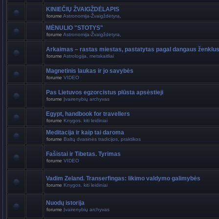
KINIEČIŲ ŽVAIGŽDĖLAPIS
forume
Astronomija-Žvaigždėtyra,
MĖNULIO "STOTYS"
forume
Astronomija-Žvaigždėtyra,
Arkaimas – rastas miestas, pastatytas pagal dangaus ženklu
forume
Astrologija, metskaitliai
Magnetinis laukas ir jo savybės
forume
VIDEO
Pas Lietuvos egzorcistus plūsta apsėstieji
forume
Įvairenybių archyvas
Egypt, handbook for travellers
forume
Knygos. kiti leidiniai
Meditacija ir kaip tai daroma
forume
Baltų dvasinės tradicijos, praktikos
Fašistai ir Tibetas. Tyrimas
forume
VIDEO
Vadim Zeland. Transerfingas: likimo valdymo galimybės
forume
Knygos. kiti leidiniai
Nuodų istorija
forume
Įvairenybių archyvas