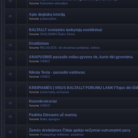
forume
Dabarties aktualijos
Apie degtukų istoriją
forume
Įvairenybės
BALTAI.LT svetainės lankytojų susitikimai
forume
SKELBIMAI-Žaibo žinios
Druidizmas
forume
RELIGIJOS, kiti dvasiniai judėjimai, sektos
ANAPUSINIS pasaulis-toliau gyvens tie, kurie tiki gyvenimu
forume
VIDEO
Nikola Tesla - pasaulio valdovas
forume
VIDEO
KREIPIAMĖS Į VISUS BALTAI.LT FORUMŲ LANKYTojus dėl išli
forume
Įvairenybių archyvas
Rozenkroiceriai
forume
VIDEO
Padėka Dievams už maistą
forume
Baltų apeigos
Žemės drebėjimas Čilėje galėjo nežymiai sutrumpinti parą
forume
Paslaptingi reiškiniai, atradimai